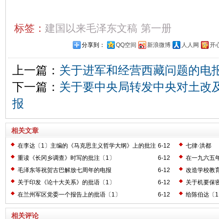
标签：
建国以来毛泽东文稿
第一册
分享到：
QQ空间
新浪微博
人人网
开
上一篇：
关于进军和经营西藏问题的电
下一篇：
关于要中央局转发中央对土改
报
相关文章
在李达〔1〕主编的《马克思主义哲学大纲》上的批注
6-12
七律·洪都
〔2〕
重读《长冈乡调查》时写的批注〔1〕
6-12
在一九六五
毛泽东等祝贺古巴解放七周年的电报
6-12
改造学校教
关于印发《论十大关系》的批语〔1〕
6-12
关于机要保
在兰州军区党委一个报告上的批语〔1〕
6-12
给陈伯达〔
相关评论