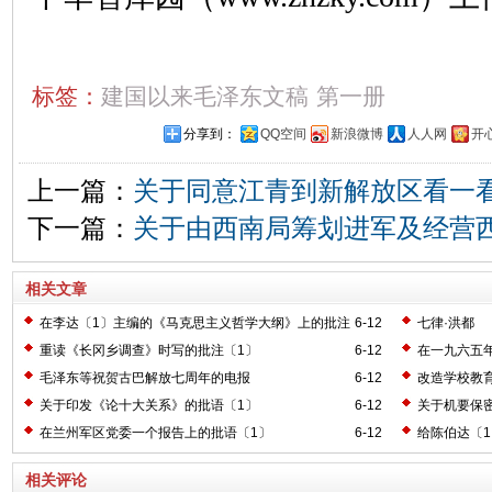
标签：
建国以来毛泽东文稿
第一册
分享到：
QQ空间
新浪微博
人人网
开
上一篇：
关于同意江青到新解放区看一
下一篇：
关于由西南局筹划进军及经营
相关文章
在李达〔1〕主编的《马克思主义哲学大纲》上的批注
6-12
七律·洪都
〔2〕
重读《长冈乡调查》时写的批注〔1〕
6-12
在一九六五
毛泽东等祝贺古巴解放七周年的电报
6-12
改造学校教
关于印发《论十大关系》的批语〔1〕
6-12
关于机要保
在兰州军区党委一个报告上的批语〔1〕
6-12
给陈伯达〔
相关评论