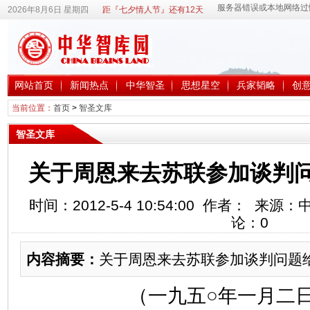
2026年8月6日 星期四
距『七夕情人节』还有12天
网站首页
新闻热点
中华智圣
思想星空
兵家韬略
创
当前位置：
首页
>
智圣文库
智圣文库
关于周恩来去苏联参加谈判
时间：2012-5-4 10:54:00 作者： 来
论：
0
内容摘要：
关于周恩来去苏联参加谈判问题
（一九五○年一月二