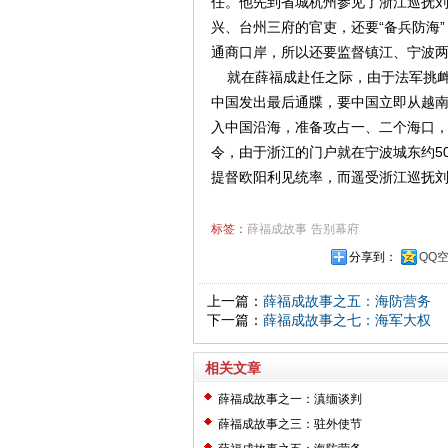
任。他先到省城杭州参见了浙江巡抚
兴、台州三府的官吏，还要“备兵防海
通商口岸，所以还要监督镇江、宁波
就在薛福成赴任之际，由于法军挑衅
中国发出最后通牒，要中国立即从越南
入中国沿海，准备攻占一、二个海口
令，由于浙江的门户就在宁波城东约5
提督欧阳利见统率，而遥受浙江巡抚
标签：
薛福成故事
告别幕府
分享到：
QQ
上一篇：
薛福成故事之五：海防营务
下一篇：
薛福成故事之七：海军大权
相关文章
薛福成故事之一：滇缅谈判
薛福成故事之三：驻外使节