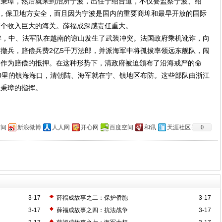
刘秉璋，然后就来到治所宁波，出任宁绍台道，不仅要监察宁波、绍
”，保卫地方安全，而且因为宁波是国内的重要商埠和最早开放的国际
两个收入巨大的海关。薛福成深感责任重大。
，中、法军队在越南的谅山发生了武装冲突。法国政府乘机讹诈，向
撤兵，赔偿兵费2亿5千万法郎，并派海军中将孤拔率领远东舰队，闯
，作为赔偿的抵押。在这种形势下，清政府被迫颁布了沿海戒严的命
0里的镇海海口，清朝陆、海军就在宁、镇地区布防。这些部队由浙江
刘秉璋的指挥。
空间
新浪微博
人人网
开心网
百度空间
和讯
天涯社区
0
3-17
薛福成故事之二：保护侨胞
3-17
3-17
薛福成故事之四：抗法战争
3-17