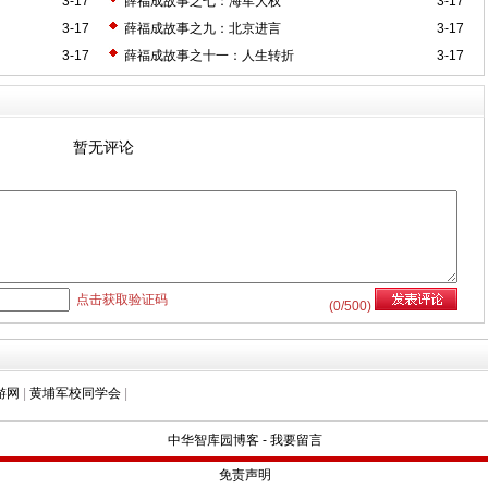
3-17
薛福成故事之七：海军大权
3-17
3-17
薛福成故事之九：北京进言
3-17
3-17
薛福成故事之十一：人生转折
3-17
暂无评论
点击获取验证码
(
0
/500)
游网
|
黄埔军校同学会
|
中华智库园博客
-
我要留言
免责声明