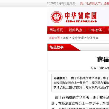
2026年8月6日 星期四
距『七夕情人节』还有
网站首页
新闻热点
中华智圣
当前位置：
首页
>
文章管理
>
智圣故事
智圣故事
薛福
时间：2012-3
内容摘要：
由于薛福成的才华卓著，终于
在晚清政治舞台上一显身手，筹防浙东抵御
参见了浙江巡抚刘秉璋，然后就来到治所宁..
由于薛福成的才华卓著，终于被朝廷
涯，在晚清政治舞台上一显身手，筹防