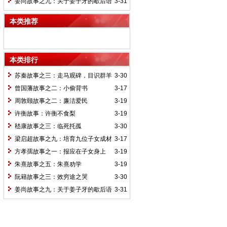
姜尚故事之九：关于姜子牙的歇后语
3-31
本类推荐
本类排行
苏秦故事之三：走马观碑，目识群羊
3-30
曾国藩故事之二：小偷背书
3-17
周敦颐故事之二：廉洁爱民
3-19
许衡故事：许衡不食梨
3-19
嵇康故事之三：临死托孤
3-30
梁启超故事之九：培育九位子女成材
3-17
的神奇“小妾”——王桂荃
方孝孺故事之一：报应在子女身上
3-19
朱熹故事之五：朱熹劝学
3-19
阮籍故事之三：效穷途之哭
3-30
姜尚故事之九：关于姜子牙的歇后语
3-31