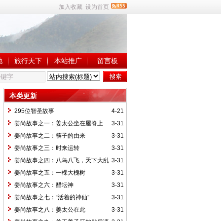
加入收藏
设为首页
地
旅行天下
本站推广
留言板
本类更新
295位智圣故事
4-21
姜尚故事之一：姜太公坐在屋脊上
3-31
姜尚故事之二：筷子的由来
3-31
姜尚故事之三：时来运转
3-31
姜尚故事之四：八鸟八飞，天下大乱
3-31
姜尚故事之五：一棵大槐树
3-31
姜尚故事之六：醋坛神
3-31
姜尚故事之七：“活着的神仙”
3-31
姜尚故事之八：姜太公在此
3-31