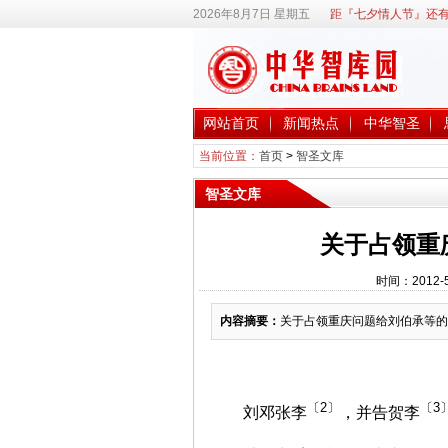
2026年8月7日 星期五
距『七夕情人节』还有
网站首页
新闻热点
中华智圣
当前位置：
首页
>
智圣文库
智圣文库
关于占领重
时间：2012-
内容摘要：
关于占领重庆问题给刘伯承等的
〔2〕
〔3
刘邓张李
，并告贺李