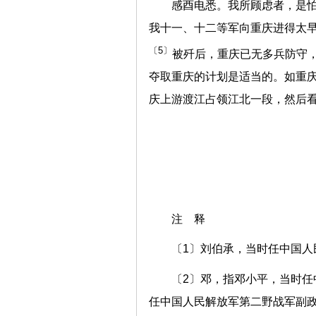
感酉电悉。我所顾虑者，是
我十一、十二等军向重庆进得太
〔5〕
被歼后，重庆已无多兵防守
夺取重庆的计划是适当的。如重
庆上游渡江占领江北一段，然后
注 释
〔1〕刘伯承，当时任中国人
〔2〕邓，指邓小平，当时
任中国人民解放军第二野战军副