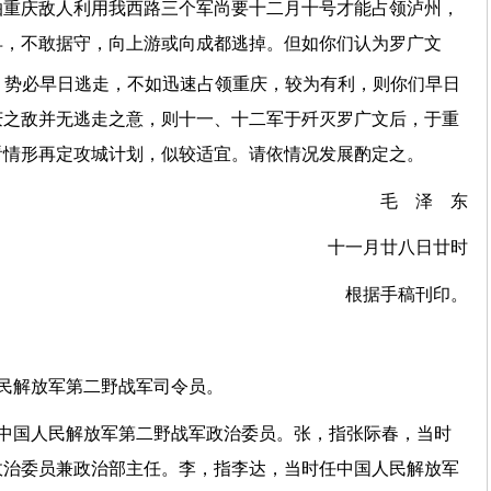
怕重庆敌人利用我西路三个军尚要十二月十号才能占领泸州，
早，不敢据守，向上游或向成都逃掉。但如你们认为罗广文
，势必早日逃走，不如迅速占领重庆，较为有利，则你们早日
庆之敌并无逃走之意，则十一、十二军于歼灭罗广文后，于重
看情形再定攻城计划，似较适宜。请依情况发展酌定之。
毛 泽 东
十一月廿八日廿时
根据手稿刊印。
民解放军第二野战军司令员。
任中国人民解放军第二野战军政治委员。张，指张际春，当时
政治委员兼政治部主任。李，指李达，当时任中国人民解放军