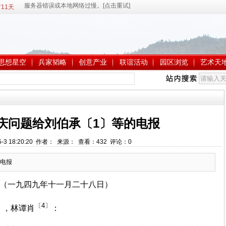
11天
思想星空
兵家韬略
创意产业
联谊活动
园区浏览
艺术天
庆问题给刘伯承〔1〕等的电报
5-3 18:20:20 作者： 来源： 查看：
432
评论：
0
电报
（一九四九年十一月二十八日）
〕
〔4〕
，林谭肖
：