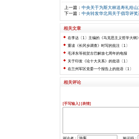
上一篇：
中央关于为斯大林送寿礼给山
下一篇：
中央转发华北局关于倡导评奖
相关文章
在李达〔1〕主编的《马克思主义哲学大纲
〔2〕
重读《长冈乡调查》时写的批注〔1〕
毛泽东等祝贺古巴解放七周年的电报
关于印发《论十大关系》的批语〔1〕
在兰州军区党委一个报告上的批语〔1〕
相关评论
[手写输入]
[表情]
评论者：
验证码：