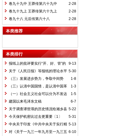
卷九十九中 王莽传第六十九中
2-28
卷九十九上 王莽传第六十九上
2-28
卷九十八 元后传第六十八
2-28
本类推荐
本类排行
报纸上的批评要实行“开、好、管”的
9-13
方针*
关于《人民日报》等报纸的理论水平
5-30
的批语〔1〕
（三）发展进步势力，争取中间势
1-8
力，孤立顽固势力
（三）认清中国国情，是认清中国革
1-3
命一切问题的基本依据
（一）社会主义社会可以分为不发达
1-5
和比较发达两个阶段
建国以来毛泽东文稿
6-7
关于调查谭世瑛的历史情况给湘乡县
5-22
委的信和给谭世瑛的复信
今天保护机密比过去更重要〔1〕
5-31
中央关于印发《中共中央关于实行精
5-13
兵简政、增产节约、反对贪污、反对浪费
对《关于一九三一年九月至一九三五
6-10