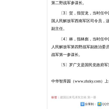
第二野战军参谋长。
〔3〕贺，指贺龙，当时任
国人民解放军西南军区司令员，
副主任。
〔4〕林，指林彪，当时任
人民解放军第四野战军副政治委
战军第一参谋长。
〔5〕罗广文是国民党政府军
中华智库园（www.zhzky.com）
标签：
建国以来毛泽东文稿
第一册
分享到：
QQ