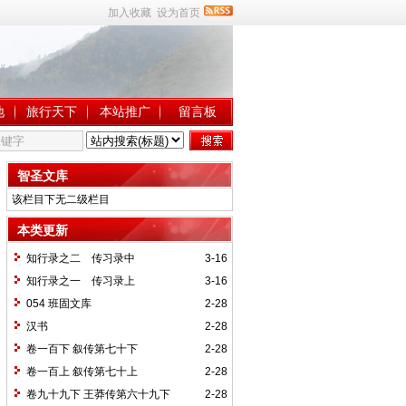
加入收藏
设为首页
地
旅行天下
本站推广
留言板
智圣文库
该栏目下无二级栏目
本类更新
知行录之二 传习录中
3-16
知行录之一 传习录上
3-16
054 班固文库
2-28
汉书
2-28
卷一百下 叙传第七十下
2-28
卷一百上 叙传第七十上
2-28
卷九十九下 王莽传第六十九下
2-28