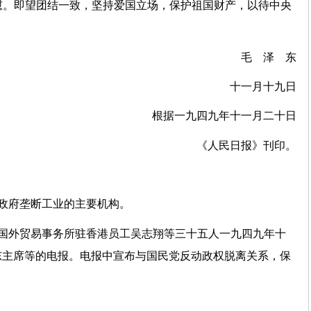
慰。即望团结一致，坚持爱国立场，保护祖国财产，以待中央
毛 泽 东
十一月十九日
根据一九四九年十一月二十日
《人民日报》刊印。
政府垄断工业的主要机构。
处国外贸易事务所驻香港员工吴志翔等三十五人一九四九年十
东主席等的电报。电报中宣布与国民党反动政权脱离关系，保
。