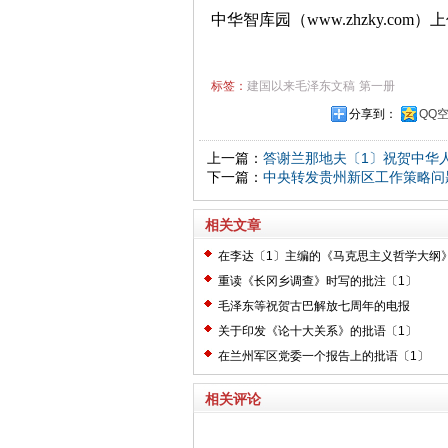
中华智库园（www.zhzky.com）
标签：
建国以来毛泽东文稿
第一册
分享到：
QQ
上一篇：
答谢兰那地夫〔1〕祝贺中华
下一篇：
中央转发贵州新区工作策略问
相关文章
在李达〔1〕主编的《马克思主义哲学大纲
〔2〕
重读《长冈乡调查》时写的批注〔1〕
毛泽东等祝贺古巴解放七周年的电报
关于印发《论十大关系》的批语〔1〕
在兰州军区党委一个报告上的批语〔1〕
相关评论