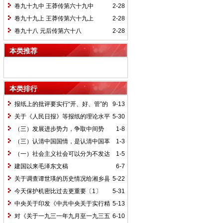
卷九十九中 王莽传第六十九中
2-28
卷九十九上 王莽传第六十九上
2-28
卷九十八 元后传第六十八
2-28
本类推荐
本类排行
报纸上的批评要实行“开、好、管”的
9-13
方针*
关于《人民日报》等报纸的理论水平
5-30
的批语〔1〕
（三）发展进步势力，争取中间势
1-8
力，孤立顽固势力
（三）认清中国国情，是认清中国革
1-3
命一切问题的基本依据
（一）社会主义社会可以分为不发达
1-5
和比较发达两个阶段
建国以来毛泽东文稿
6-7
关于调查谭世瑛的历史情况给湘乡县
5-22
委的信和给谭世瑛的复信
今天保护机密比过去更重要〔1〕
5-31
中央关于印发《中共中央关于实行精
5-13
兵简政、增产节约、反对贪污、反对浪费
对《关于一九三一年九月至一九三五
6-10