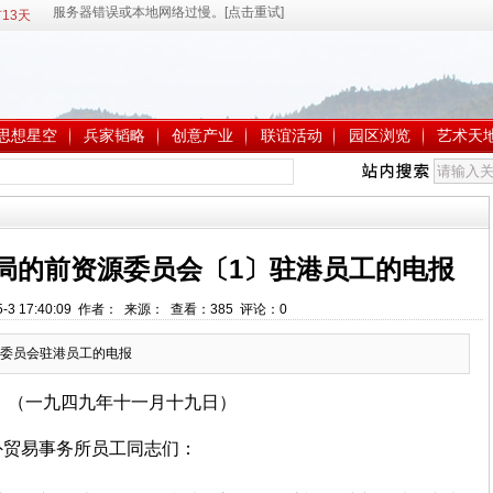
13天
思想星空
兵家韬略
创意产业
联谊活动
园区浏览
艺术天
局的前资源委员会〔1〕驻港员工的电报
5-3 17:40:09 作者： 来源： 查看：
385
评论：
0
委员会驻港员工的电报
（一九四九年十一月十九日）
外贸易事务所员工同志们：