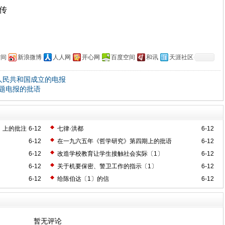
上传
空间
新浪微博
人人网
开心网
百度空间
和讯
天涯社区
人民共和国成立的电报
题电报的批语
》上的批注
6-12
七律·洪都
6-12
6-12
在一九六五年《哲学研究》第四期上的批语
6-12
6-12
改造学校教育让学生接触社会实际〔1〕
6-12
6-12
关于机要保密、警卫工作的指示〔1〕
6-12
6-12
给陈伯达〔1〕的信
6-12
暂无评论