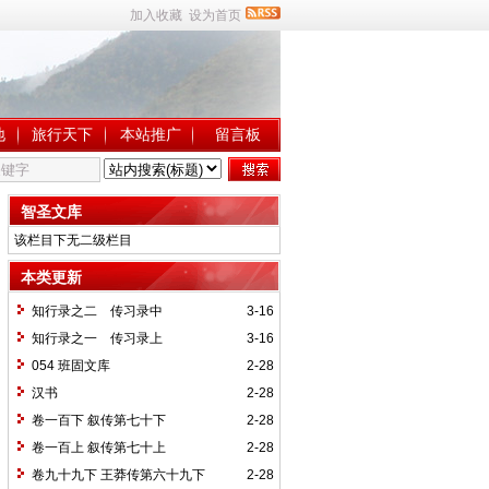
加入收藏
设为首页
地
旅行天下
本站推广
留言板
智圣文库
该栏目下无二级栏目
本类更新
知行录之二 传习录中
3-16
知行录之一 传习录上
3-16
054 班固文库
2-28
汉书
2-28
卷一百下 叙传第七十下
2-28
卷一百上 叙传第七十上
2-28
卷九十九下 王莽传第六十九下
2-28