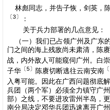
林彪同志，并告子恢，剑英，
〔3〕
：
关于兵力部署的几点意见：
（一）我们已占领广州及广东
门之间的海上残敌尚未肃清，陈
战，内外敌人可能窥伺广州。白
〔5〕
〔
子华
陈赓切断逃往云南安南
入粤可能。因此在广西问题彻底
兵团（两个军）必须全力镇守广
部）之线，不要进攻雷州半岛，
南分局决定邓华兵团迅速离开广