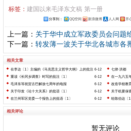
标签：
建国以来毛泽东文稿
第一册
分享到：
QQ空间
新浪微博
人人网
开
上一篇：
关于华中成立军政委员会问题
下一篇：
转发薄一波关于华北各城市各
相关文章
在李达〔1〕主编的《马克思主义哲学大纲》上的批注
6-12
七律·洪都
〔2〕
重读《长冈乡调查》时写的批注〔1〕
6-12
在一九六五
毛泽东等祝贺古巴解放七周年的电报
6-12
改造学校教
关于印发《论十大关系》的批语〔1〕
6-12
关于机要保
在兰州军区党委一个报告上的批语〔1〕
6-12
给陈伯达〔
相关评论
暂无评论