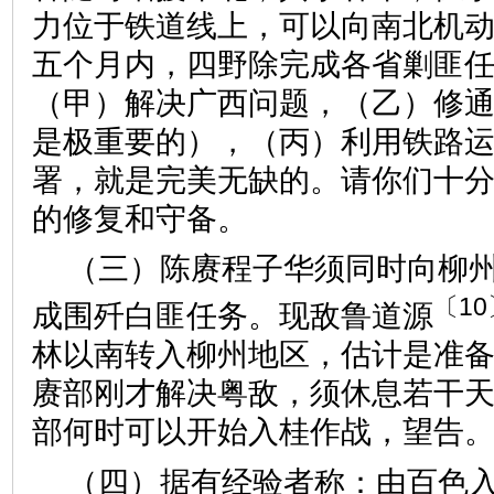
力位于铁道线上，可以向南北机
五个月内，四野除完成各省剿匪
（甲）解决广西问题，（乙）修
是极重要的），（丙）利用铁路
署，就是完美无缺的。请你们十
的修复和守备。
（三）陈赓程子华须同时向柳
〔10
成围歼白匪任务。现敌鲁道源
林以南转入柳州地区，估计是准
赓部刚才解决粤敌，须休息若干
部何时可以开始入桂作战，望告
（四）据有经验者称：由百色