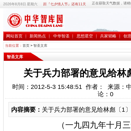
2026年8月8日 星期六
距『七夕情人节』还有11天
网站首页
新闻热点
中华智圣
思想星空
兵家韬略
创
当前位置：
首页
>
智圣文库
智圣文库
关于兵力部署的意见给林
时间：2012-5-3 15:48:51 作者： 来
论：
0
内容摘要：
关于兵力部署的意见给林彪〔1
（一九四九年十月三