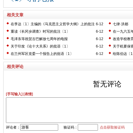
相关文章
在李达〔1〕主编的《马克思主义哲学大纲》上的批注
6-12
七律·洪都
〔2〕
重读《长冈乡调查》时写的批注〔1〕
6-12
在一九六五
毛泽东等祝贺古巴解放七周年的电报
6-12
改造学校教
关于印发《论十大关系》的批语〔1〕
6-12
关于机要保
在兰州军区党委一个报告上的批语〔1〕
6-12
给陈伯达〔
相关评论
暂无评论
[手写输入]
[表情]
评论者：
验证码：
点击获取验证码