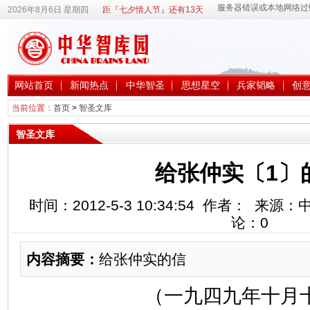
2026年8月6日 星期四
距『七夕情人节』还有13天
网站首页
新闻热点
中华智圣
思想星空
兵家韬略
创
当前位置：
首页
>
智圣文库
智圣文库
给张仲实〔1〕
时间：2012-5-3 10:34:54 作者： 来
论：
0
内容摘要：
给张仲实的信
（一九四九年十月