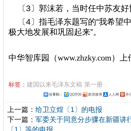
〔3〕郭沫若，当时任中苏友好
〔4〕指毛泽东题写的“我希望
极大地发展和巩固起来”。
中华智库园（www.zhzky.com）上
标签：
建国以来毛泽东文稿
第一册
分享到：
QQ空间
新浪微博
人人网
开
上一篇：
给卫立煌〔1〕的电报
下一篇：
军委关于同意分步骤在新疆讲
〔1〕等的电报