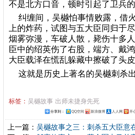
不是北方口音，顿时引起了卫兵
纠缠间，吴樾怕事情败露，借
上的炸药，试图与五大臣同归于尽
烟雾弥漫，车破人散，毙伤十多
臣中的绍英伤了右股，端方、戴
大臣载泽在慌乱躲藏中擦破了头
这就是历史上著名的吴樾刺杀
标签：
吴樾故事
出师未捷身先死
分享到：
QQ空间
新浪微博
人人网
开
上一篇：
吴樾故事之三：刺杀五大臣意