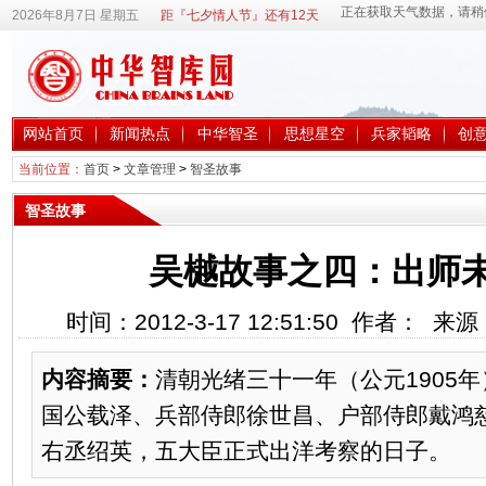
2026年8月7日 星期五
距『七夕情人节』还有12天
网站首页
新闻热点
中华智圣
思想星空
兵家韬略
创
当前位置：
首页
>
文章管理
>
智圣故事
智圣故事
吴樾故事之四：出师
时间：2012-3-17 12:51:50 作者： 
内容摘要：
清朝光绪三十一年（公元1905年
国公载泽、兵部侍郎徐世昌、户部侍郎戴鸿
右丞绍英，五大臣正式出洋考察的日子。