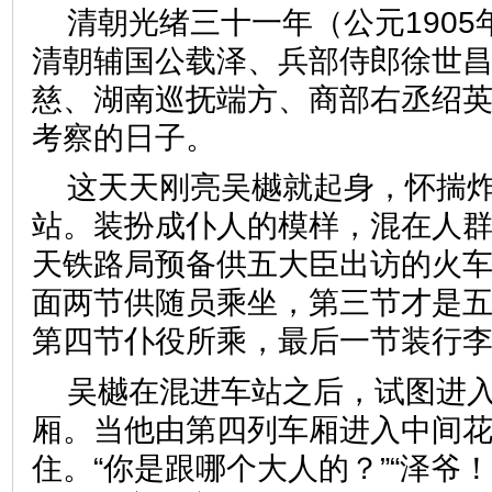
清朝光绪三十一年（公元1905
清朝辅国公载泽、兵部侍郎徐世
慈、湖南巡抚端方、商部右丞绍
考察的日子。
这天天刚亮吴樾就起身，怀揣
站。装扮成仆人的模样，混在人
天铁路局预备供五大臣出访的火
面两节供随员乘坐，第三节才是
第四节仆役所乘，最后一节装行
吴樾在混进车站之后，试图进
厢。当他由第四列车厢进入中间
住。“你是跟哪个大人的？”“泽爷