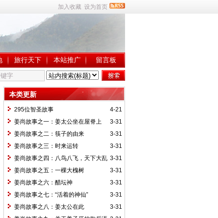
加入收藏
设为首页
地
旅行天下
本站推广
留言板
本类更新
295位智圣故事
4-21
姜尚故事之一：姜太公坐在屋脊上
3-31
姜尚故事之二：筷子的由来
3-31
姜尚故事之三：时来运转
3-31
姜尚故事之四：八鸟八飞，天下大乱
3-31
姜尚故事之五：一棵大槐树
3-31
姜尚故事之六：醋坛神
3-31
姜尚故事之七：“活着的神仙”
3-31
姜尚故事之八：姜太公在此
3-31