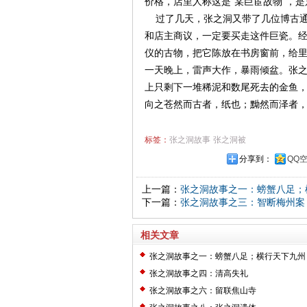
价格，店里人称这是“某巨宦故物”，
过了几天，张之洞又带了几位博古通
和店主商议，一定要买走这件巨瓷。经
仪的古物，把它陈放在书房窗前，给
一天晚上，雷声大作，暴雨倾盆。张
上只剩下一堆稀泥和数尾死去的金鱼，
向之苍然而古者，纸也；黝然而泽者，
标签：
张之洞故事
张之洞被
分享到：
QQ
上一篇：
张之洞故事之一：螃蟹八足；
下一篇：
张之洞故事之三：智断梅州案
相关文章
张之洞故事之一：螃蟹八足；横行天下九州
张之洞故事之四：清高失礼
张之洞故事之六：留联焦山寺