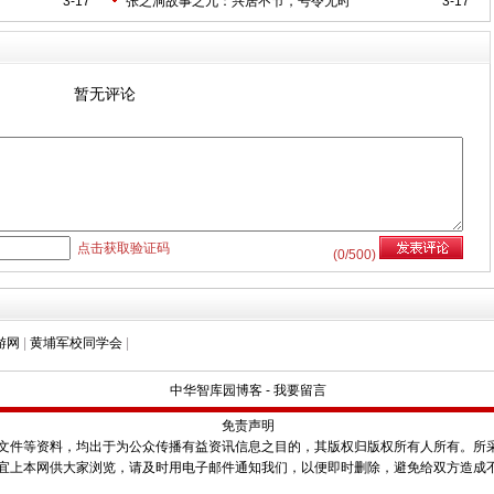
3-17
张之洞故事之九：兴居不节，号令无时
3-17
暂无评论
点击获取验证码
(
0
/500)
游网
|
黄埔军校同学会
|
中华智库园博客
-
我要留言
免责声明
件等资料，均出于为公众传播有益资讯信息之目的，其版权归版权所有人所有。所
宜上本网供大家浏览，请及时用电子邮件通知我们，以便即时删除，避免给双方造成