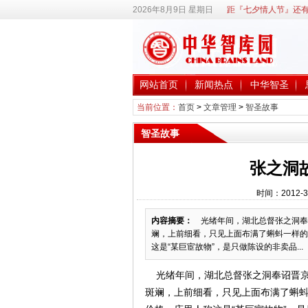
2026年8月9日 星期日
距『七夕情人节』还有
网站首页
新闻热点
中华智圣
当前位置：
首页
>
文章管理
>
智圣故事
智圣故事
张之洞
时间：2012-3
内容摘要：
光绪年间，湖北总督张之洞奉
斓，上前细看，只见上面布满了蝌蚪一样的
这是“某巨宦故物”，是只做陈设的非卖品...
光绪年间，湖北总督张之洞奉诏晋京
斑斓，上前细看，只见上面布满了蝌蚪