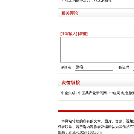
张之洞故事之八：张之洞遗体
相关评论
[手写输入]
[表情]
评论者：
验证码：
中企集成
|
中国共产党新闻网
|
中红网-红色旅
本网站转载的所有的文章、图片、音频、视频文
权者联系，若所选内容作者及编辑认为其作品不
邮箱：
zhzky102@163.com