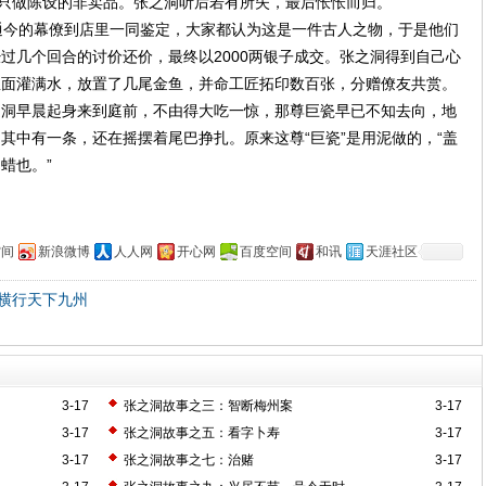
是只做陈设的非卖品。张之洞听后若有所失，最后怅怅而归。
今的幕僚到店里一同鉴定，大家都认为这是一件古人之物，于是他们
过几个回合的讨价还价，最终以2000两银子成交。张之洞得到自己心
里面灌满水，放置了几尾金鱼，并命工匠拓印数百张，分赠僚友共赏。
之洞早晨起身来到庭前，不由得大吃一惊，那尊巨瓷早已不知去向，地
其中有一条，还在摇摆着尾巴挣扎。原来这尊“巨瓷”是用泥做的，“盖
蜡也。”
空间
新浪微博
人人网
开心网
百度空间
和讯
天涯社区
横行天下九州
3-17
张之洞故事之三：智断梅州案
3-17
3-17
张之洞故事之五：看字卜寿
3-17
3-17
张之洞故事之七：治赌
3-17