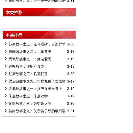
姜尚故事之九：关于姜子牙的歇后语
3-31
本类推荐
本类排行
苏秦故事之三：走马观碑，目识群羊
3-30
曾国藩故事之二：小偷背书
3-17
周敦颐故事之二：廉洁爱民
3-19
许衡故事：许衡不食梨
3-19
嵇康故事之三：临死托孤
3-30
梁启超故事之九：培育九位子女成材
3-17
的神奇“小妾”——王桂荃
方孝孺故事之一：报应在子女身上
3-19
朱熹故事之五：朱熹劝学
3-19
阮籍故事之三：效穷途之哭
3-30
姜尚故事之九：关于姜子牙的歇后语
3-31