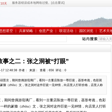
10天
思想星空
兵家韬略
创意产业
联谊活动
园区浏览
艺术天
故事之二：张之洞被“打眼”
-17 12:48:38 作者： 来源： 查看：
656
评论：
0
诏晋京，期间曾偶游琉璃厂，看到一古董店陈放一尊巨瓷，器形奇诡，色彩斑
篆籀（zhòu）文，张之洞对这件巨瓷一见钟情，向店里人打听价格，店里人称
，期间曾偶游琉璃厂，看到一古董店陈放一尊巨瓷，器形奇诡，色彩
一样的篆籀（zhòu）文，张之洞对这件巨瓷一见钟情，向店里人打听