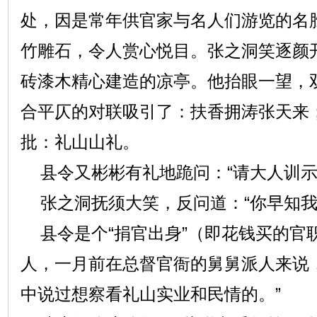
处，因是常年供官家与名人们游览的名
竹雕石，令人赏心悦目。张之洞笑逐颜
砖漆木精心建造的凉亭。他抬眼一望，
合平仄的对联吸引了：扶香拥涛张天来
批：礼山山礼。
县令又彬彬有礼地跪问：“请大人训示
张之洞抚须大笑，反问道：“你早知我
县令是个“捐官出身”（即花钱买的官职
人，一月前在总督官衙的舅舅派人来说
中说过想察看礼山实业和民情的。”