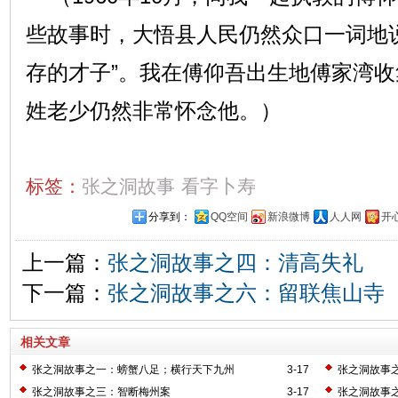
些故事时，大悟县人民仍然众口一词地
存的才子”。我在傅仰吾出生地傅家湾
姓老少仍然非常怀念他。）
标签：
张之洞故事
看字卜寿
分享到：
QQ空间
新浪微博
人人网
开
上一篇：
张之洞故事之四：清高失礼
下一篇：
张之洞故事之六：留联焦山寺
相关文章
张之洞故事之一：螃蟹八足；横行天下九州
3-17
张之洞故事之
张之洞故事之三：智断梅州案
3-17
张之洞故事