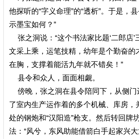
他探听的“字义命理”的“透析”。于是，
示墨宝如何？”
张之洞说：“这个书法家比题‘二郎店’
文采上乘，运笔技精，幼年是个勤奋的
在胸，支撑着能活九年就不错矣！”
县令和众人，面面相觑。
傍晚，张之洞在县令陪同下，从侧门
了室内生产运作着的多个机械、库房，
处的钢炮和“汉阳造”枪支。然后转回牌
法：“风兮，东风助能借箭白手起家兴