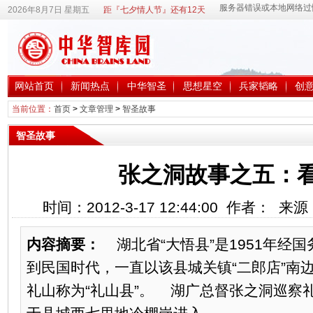
2026年8月7日 星期五
距『七夕情人节』还有12天
网站首页
新闻热点
中华智圣
思想星空
兵家韬略
创
当前位置：
首页
>
文章管理
>
智圣故事
智圣故事
张之洞故事之五：
时间：2012-3-17 12:44:00 作者： 
内容摘要：
湖北省“大悟县”是1951年经
到民国时代，一直以该县城关镇“二郎店”南边
礼山称为“礼山县”。 湖广总督张之洞巡察