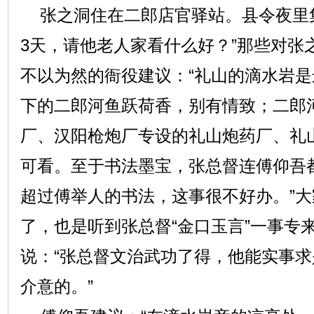
张之洞住在二郎店官驿站。县令夜里集
3天，请他老人家看什么好？”那些对张
不以为然的衙役建议：“礼山的滴水岩
下的二郎河鱼跃荷香，别有情致；二郎
厂、汉阳枪炮厂专设的礼山炮药厂、礼
可看。至于书法墨宝，张总督连傅仰吾都
超过傅举人的书法，这事很不好办。”
了，也是听到张总督“金口玉言”一事专
说：“张总督文治武功了得，他能实事
介意的。”