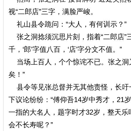
视“二郎店”三字，满脸严峻。
礼山县令跪问：“大人，有何训示？”
张之洞捻须沉思片刻，指着“二郎店”三字
千，‘郎’字值八百，‘店’字分文不值。”
当场上百人，个个惊诧不已。张之洞又
矣！”
县令等见张总督并无其他责怪，长吁
下议论纷纷：“傅仰吾14岁中秀才，21
一指的大名人，题字时才32岁，整天乐
会不长寿呢？”