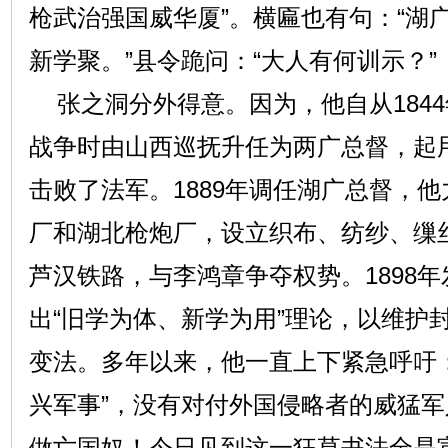
枪武治强国威华厦”。横匾也有句：“湖
新学聚。”县令跪问：“大人有何训示？”
张之洞分外得意。因为，他自从184
战争时由山西巡抚升任为两广总督，起
击败了法军。1889年调任湖广总督，
厂和湖北枪炮厂，设立织布、纺纱、缫
芦汉铁路，与李鸿章争夺权势。1898
出“旧学为体、新学为用”理论，以维护
变法。多年以来，他一直上下紧急呼吁
兴军事”，没有对付外国侵略者的威猛
做亡国奴！今日见到这一狂草书法全是