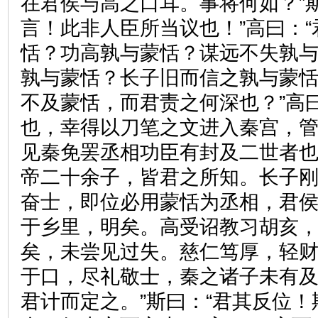
在君侯与高之口耳。事将何如？”
言！此非人臣所当议也！”高曰：
恬？功高孰与蒙恬？谋远不失孰
孰与蒙恬？长子旧而信之孰与蒙恬
不及蒙恬，而君责之何深也？”高
也，幸得以刀笔之文进入秦宫，
见秦免罢丞相功臣有封及二世者
帝二十余子，皆君之所知。长子
奋士，即位必用蒙恬为丞相，君
于乡里，明矣。高受诏教习胡亥
矣，未尝见过失。慈仁笃厚，轻
于口，尽礼敬士，秦之诸子未有
君计而定之。”斯曰：“君其反位