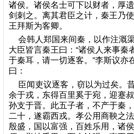
诸侯。诸侯名士可下以财者，厚
剑刺之。离其君臣之计，秦王乃
王拜斯为客卿。
会韩人郑国来间秦，以作注溉
大臣皆言秦王曰：“诸侯人来事秦
于秦耳，请一切逐客。”李斯议亦
曰：
臣闻吏议逐客，窃以为过矣。
余于戎，东得百里奚于宛，迎蹇
孙支于晋。此五子者，不产于秦
二十，遂霸西戎。孝公用商鞅之
殷盛，国以富强，百姓乐用，诸