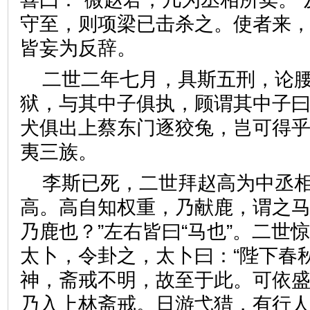
守至，则项梁已击杀之。使者来
皆妄为反辞。
二世二年七月，具斯五刑，论
狱，与其中子俱执，顾谓其中子曰
犬俱出上蔡东门逐狡兔，岂可得乎
夷三族。
李斯已死，二世拜赵高为中丞
高。高自知权重，乃献鹿，谓之马
乃鹿也？”左右皆曰“马也”。二世
太卜，令卦之，太卜曰：“陛下春
神，斋戒不明，故至于此。可依盛
乃入上林斋戒。日游弋猎，有行