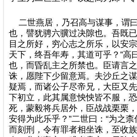
二世燕居，乃召高与谋事，谓曰
也，譬犹骋六骥过决隙也。吾既
目之所好，穷心志之所乐，以安
天下，终吾年寿，其道可乎？”高
也，而昏乱主之所禁也。臣请言
诛，愿陛下少留意焉。夫沙丘之
疑焉，而诸公子尽帝兄，大臣又
下初立，此其属意怏怏皆不服，
死，蒙毅将兵居外，臣战战栗栗
安得为此乐乎？”二世曰：“为之柰
而刻刑，令有罪者相坐诛，至收