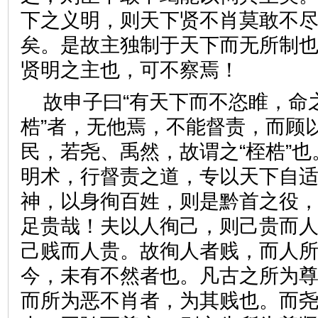
下之义明，则天下贤不肖莫敢不
矣。是故主独制于天下而无所制
贤明之主也，可不察焉！
故申子曰“有天下而不恣睢，命
梏”者，无他焉，不能督责，而顾
民，若尧、禹然，故谓之“桎梏”
明术，行督责之道，专以天下自
神，以身徇百姓，则是黔首之役
足贵哉！夫以人徇己，则己贵而
己贱而人贵。故徇人者贱，而人
今，未有不然者也。凡古之所为
而所为恶不肖者，为其贱也。而