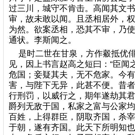
过三川，城守不肯击。高闻其文
审，故未敢以闻。且丞相居外，权
为然。欲案丞相，恐其不审，乃
通状。李斯闻之。
是时二世在甘泉，方作觳抵优
见，因上书言赵高之短曰：“臣闻
危国；妾疑其夫，无不危家。今
害，与陛下无异，此甚不便。昔
行刑罚，以威行之，期年遂劫其
爵列无敌于国，私家之富与公家
百姓，上得群臣，阴取齐国，杀
于朝，遂有齐国。此天下所明知