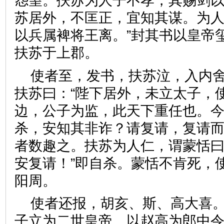
怨望。扶苏为人子不孝，其赐剑
苏居外，不匡正，宜知其谋。为
以兵属裨将王离。”封其书以皇帝
扶苏于上郡。
使者至，发书，扶苏泣，入内
扶苏曰：“陛下居外，未立太子，
边，公子为监，此天下重任也。
杀，安知其非诈？请复请，复请而
者数趣之。扶苏为人仁，谓蒙恬曰
安复请！”即自杀。蒙恬不肯死，
阳周。
使者还报，胡亥、斯、高大喜
子立为二世皇帝。以赵高为郎中