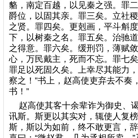
貉，南定百越，以见秦之强。罪
爵位，以固其亲。罪三矣。立社
之贤。罪四矣。更剋画，平斗斛
下，以树秦之名。罪五矣。治驰
之得意。罪六矣。缓刑罚，薄赋
心，万民戴主，死而不忘。罪七
罪足以死固久矣。上幸尽其能力
察之！”书上，赵高使吏弃去不奏
书！”
赵高使其客十余辈诈为御史、
讯斯。斯更以其实对，辄使人复
斯，斯以为如前，终不敢更言，
喜曰：“微赵君，几为丞相所卖。