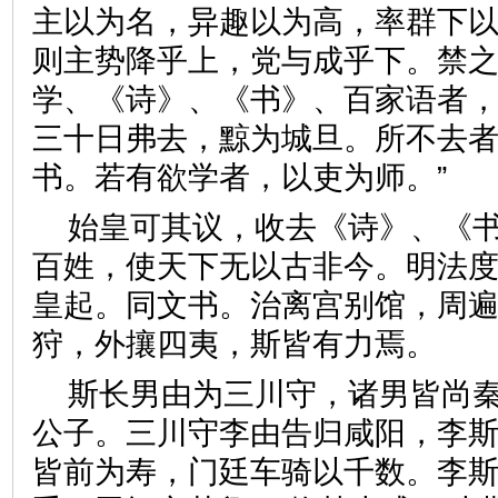
主以为名，异趣以为高，率群下
则主势降乎上，党与成乎下。禁
学、《诗》、《书》、百家语者
三十日弗去，黥为城旦。所不去
书。若有欲学者，以吏为师。”
始皇可其议，收去《诗》、《
百姓，使天下无以古非今。明法
皇起。同文书。治离宫别馆，周
狩，外攘四夷，斯皆有力焉
斯长男由为三川守，诸男皆尚
公子。三川守李由告归咸阳，李
皆前为寿，门廷车骑以千数。李斯