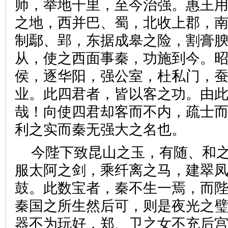
师，举地千里，至今治强。惠王
之地，西并巴、蜀，北收上郡，
制鄢、郢，东据成皋之险，割膏
从，使之西面事秦，功施到今。
侯，逐华阳，强公室，杜私门，
业。此四君者，皆以客之功。由
哉！向使四君却客而不内，疏士
利之实而秦无强大之名也。
今陛下致昆山之玉，有随、和
服太阿之剑，乘纤离之马，建翠
鼓。此数宝者，秦不生一焉，而
秦国之所生然后可，则是夜光之
器不为玩好，郑、卫之女不充后