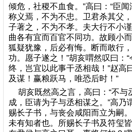
倾危，社稷不血食。”高曰：“臣
称义焉，不为不忠。卫君杀其父
子著之，不为不孝。夫大行不小
曲各有宜而百官不同功。故顾小
狐疑犹豫，后必有悔。断而敢行
功。愿子遂之！”胡亥喟然叹曰：
终，岂宜以此事干丞相哉！”赵高
及谋！赢粮跃马，唯恐后时！
胡亥既然高之言，高曰：“不与
成，臣请为子与丞相谋之。”高乃
赐长子书，与丧会咸阳而立为嗣
未有知者也。所赐长子书及符玺