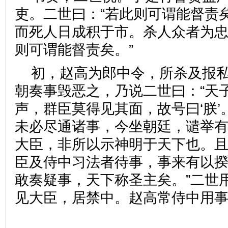
吏。二世曰：“若此则可谓能督责
而死人日成积于市。杀人众者为忠
则可谓能督责矣。”
初，赵高为郎中令，所杀及报
朝奏事毁恶之，乃说二世曰：“天
声，群臣莫得见其面，故号曰‘朕
未必尽通诸事，今坐朝廷，谴举
大臣，非所以示神明于天下也。
臣及侍中习法者待事，事来有以
敢奏疑事，天下称圣主矣。”二世
见大臣，居禁中。赵高常侍中用