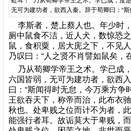
处耳！” 乃从荀卿学帝王之术。学已成，度
无可为建功者，欲西入秦。辞于荀卿曰：“斯闻得
李斯者，楚上蔡人也。年少时
厕中鼠食不洁，近人犬，数惊恐
鼠，食积粟，居大庑之下，不见
乃叹曰：“人之贤不肖譬如鼠矣，
乃从荀卿学帝王之术。学已成
六国皆弱，无可为建功者，欲西
曰：“斯闻得时无怠，今万乘方争
王欲吞天下，称帝而治，此布衣
秋也。处卑贱之位而计不为者，
能强行者耳。故诟莫大于卑贱，
处卑贱之位，困苦之地，非世而