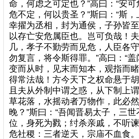
命，何虑之可定也？”高曰：“安
危不定，何以贵圣？”斯曰：“斯
幸擢为丞相，封为通侯，子孙皆
以存亡安危属臣也。岂可负哉！
几，孝子不勤劳而见危，人臣各
勿复言，将令斯得罪。”高曰：“
变而从时，见末而知本，观指而
得常法哉！方今天下之权命悬于
且夫从外制中谓之惑，从下制上
草花落，水摇动者万物作，此必
晚？”斯曰：“吾闻晋易太子，三
位，身死为戮；纣杀亲戚，不听
危社稷：三者逆天，宗庙不血食