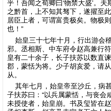
乎！吾闻之荀卿曰‘物禁大盛’。
之黔首，上不知其驽下，遂擢至
居臣上者，可谓富贵极矣。物极
也！”
始皇三十七年十月，行出游会
邪。丞相斯、中车府令赵高兼行
皇有二十余子，长子扶苏以数直
郡，蒙恬为将。少子胡亥爱，请
从。
其年七月，始皇帝至沙丘，病
子扶苏曰：“以兵属蒙恬，与丧会
未授使者，始皇崩。书及玺皆在