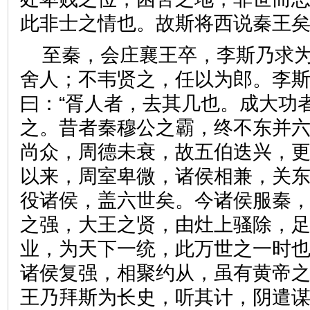
此非士之情也。故斯将西说秦
至秦，会庄襄王卒，李斯乃求
舍人；不韦贤之，任以为郎。李
曰：“胥人者，去其几也。成大功
之。昔者秦穆公之霸，终不东并
尚众，周德未衰，故五伯迭兴，
以来，周室卑微，诸侯相兼，关
役诸侯，盖六世矣。今诸侯服秦
之强，大王之贤，由灶上骚除，
业，为天下一统，此万世之一时
诸侯复强，相聚约从，虽有黄帝之
王乃拜斯为长史，听其计，阴遣