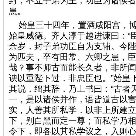
封，不立子弟为王，功臣为诸侯
患。
始皇三十四年，置酒咸阳宫，
始皇威德。齐人淳于越进谏曰：“
余岁，封子弟功臣自为支辅。今
为匹夫，卒有田常、六卿之患，
哉？事不师古而能长久者，非所
谀以重陛下过，非忠臣也。”始皇
其说，绌其辞，乃上书曰：“古者
一，是以诸侯并作，语皆道古以
实，人善其所私学，以非上所建
下，别白黑而定一尊；而私学乃
令下，即各以其私学议之，入则