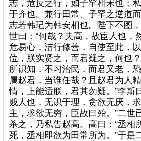
志，危反之行，如子罕相宋也；
于齐也。兼行田常、子罕之逆道
志若韩玘为韩安相也。陛下不图，
世曰：“何哉？夫高，故宦人也，
危易心，洁行修善，自使至此，
位，朕实贤之，而君疑之，何也
所识知，不习治民，而君又老，
属赵君，当谁任哉？且赵君为人
情，上能适朕，君其勿疑。”李斯
贱人也，无识于理，贪欲无厌，
主，求欲无穷，臣故曰殆。”二世
杀之，乃私告赵高。高曰：“丞相
死，丞相即欲为田常所为。”于是