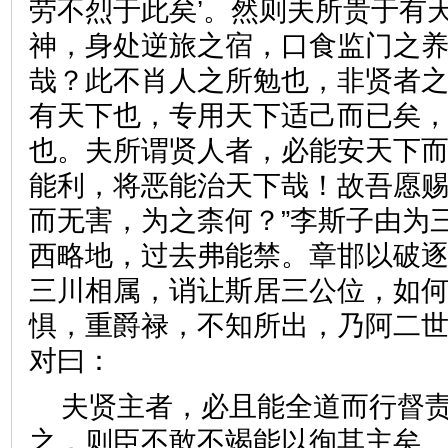
劳不烈于此矣’。然则夫所贵于有
神，身处逆旅之宿，口食监门之
哉？此不肖人之所勉也，非贤者
有天下也，专用天下适己而已矣
也。夫所谓贤人者，必能安天下
能利，将恶能治天下哉！故吾愿
而无害，为之柰何？”李斯子由为
西略地，过去弗能禁。章邯以破
三川相属，诮让斯居三公位，如
惧，重爵禄，不知所出，乃阿二
对曰：
夫贤主者，必且能全道而行督
之，则臣不敢不竭能以徇其主矣