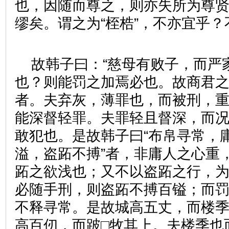
也，因随而尊之，则亦失所为尊
缪矣。谓之为“桎梏”，不亦宜乎
故韩子曰：“慈母有败子，而严
也？则能罚之加焉必也。故商君
者。夫弃灰，薄罪也，而被刑，
能深督轻罪。夫罪轻且督深，而
敢犯也。是故韩子曰“布帛寻常，
溢，盗跖不搏”者，非庸人之心重
跖之欲浅也；又不以盗跖之行，
必随手刑，则盗跖不搏百镒；而
不释寻常。是故城高五丈，而楼
高百仞，而跛□牧其上。夫楼季也