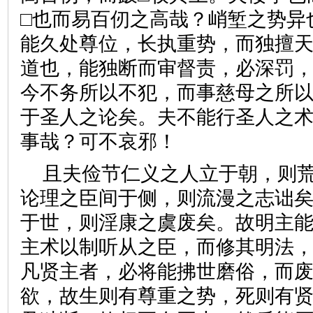
□也而易百仞之高哉？峭堑之势异
能久处尊位，长执重势，而独擅
道也，能独断而审督责，必深罚
今不务所以不犯，而事慈母之所
于圣人之论矣。夫不能行圣人之
事哉？可不哀邪！
且夫俭节仁义之人立于朝，则
论理之臣间于侧，则流漫之志诎
于世，则淫康之虞废矣。故明主
主术以制听从之臣，而修其明法
凡贤主者，必将能拂世磨俗，而
欲，故生则有尊重之势，死则有