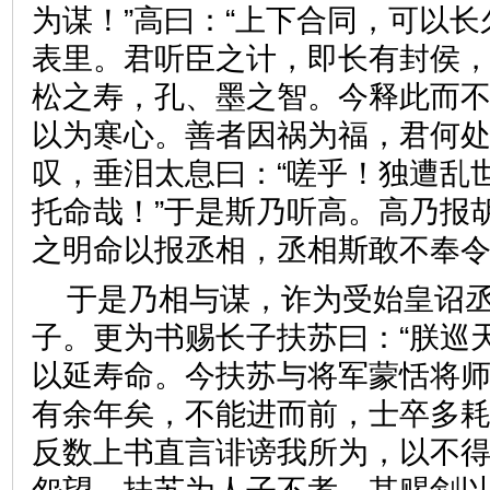
为谋！”高曰：“上下合同，可以
表里。君听臣之计，即长有封侯
松之寿，孔、墨之智。今释此而
以为寒心。善者因祸为福，君何处
叹，垂泪太息曰：“嗟乎！独遭乱
托命哉！”于是斯乃听高。高乃报
之明命以报丞相，丞相斯敢不
于是乃相与谋，诈为受始皇诏
子。更为书赐长子扶苏曰：“朕巡
以延寿命。今扶苏与将军蒙恬将
有余年矣，不能进而前，士卒多
反数上书直言诽谤我所为，以不