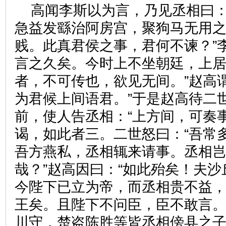
高闻李斯以为言，乃见丞相曰：
急益发繇治阿房宫，聚狗马无用
贱。此真君侯之事，君何不谏？”
言之久矣。今时上不坐朝廷，上
者，不可传也，欲见无间。”赵高
为君候上间语君。”于是赵高待二
前，使人告丞相：“上方间，可奏
谒，如此者三。二世怒曰：“吾常
吾方燕私，丞相辄来请事。丞相
哉？”赵高因曰：“如此殆矣！夫
今陛下已立为帝，而丞相贵不益
王矣。且陛下不问臣，臣不敢言
川守，楚盗陈胜等皆丞相傍县之