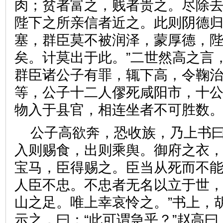
肉；贫者富之，贱者贵之。尽除
陛下之所亲信者近之。此则阴德
塞，群臣莫不被润泽，蒙厚德，
矣。计莫出于此。”二世然高之言
群臣诸公子有罪，辄下高，令鞠
等，公子十二人僇死咸阳市，十
物入于县官，相连坐者不可胜
公子高欲奔，恐收族，乃上书曰
入则赐食，出则乘舆。御府之衣
宝马，臣得赐之。臣当从死而不
人臣不忠。不忠者无名以立于世
山之足。唯上幸哀怜之。”书上，
示之，曰：“此可谓急乎？”赵高曰