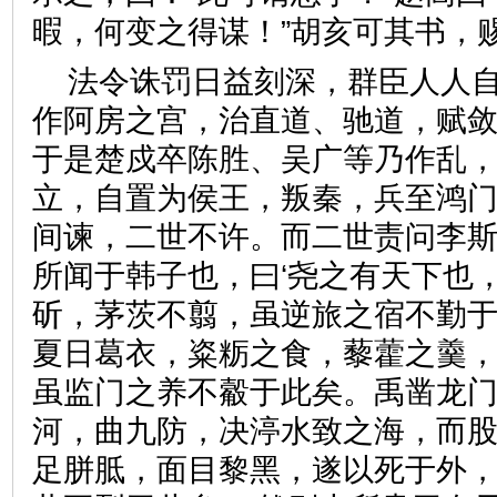
暇，何变之得谋！”胡亥可其
法令诛罚日益刻深，群臣人人
作阿房之宫，治直道、驰道，赋
于是楚戍卒陈胜、吴广等乃作乱
立，自置为侯王，叛秦，兵至鸿
间谏，二世不许。而二世责问李斯
所闻于韩子也，曰‘尧之有天下也
斫，茅茨不翦，虽逆旅之宿不勤
夏日葛衣，粢粝之食，藜藿之羹
虽监门之养不觳于此矣。禹凿龙
河，曲九防，决渟水致之海，而股
足胼胝，面目黎黑，遂以死于外