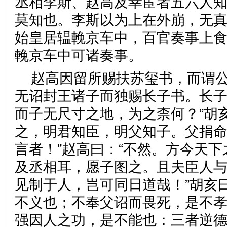
丞相李斯、赵高及幸宦者五六人
莫知也。李斯以为上在外崩，无
始皇居辒輓京车中，百官奏事上
輓京车中可诸奏事。
赵高因留所赐扶苏玺书，而谓公
无诏封王诸子而独赐长子书。长
而子无尺寸之地，为之柰何？”胡
之，明君知臣，明父知子。父捐
言者！”赵高曰：“不然。方今天
及丞相耳，愿子图之。且夫臣人
见制于人，岂可同日道哉！”胡亥
不义也；不奉父诏而畏死，是不
强因人之功，是不能也：三者逆