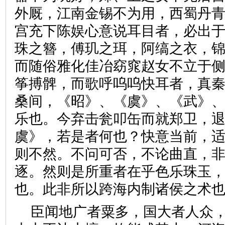
外厩，江南金锡不为用，西蜀丹
宫充下陈娱心意说耳目者，必出
珠之簪，傅玑之珥，阿缟之衣，
而随俗雅化佳冶窈窕赵女不立于
筝搏髀，而歌呼呜呜快耳者，真
桑间，《昭》、《虞》、《武》
乐也。今弃击瓮叩缶而就郑卫，
虞》，若是者何也？快意当前，
则不然。不问可否，不论曲直，
逐。然则是所重者在乎色乐珠玉
也。此非所以跨海内制诸侯之
臣闻地广者粟多，国大者人众