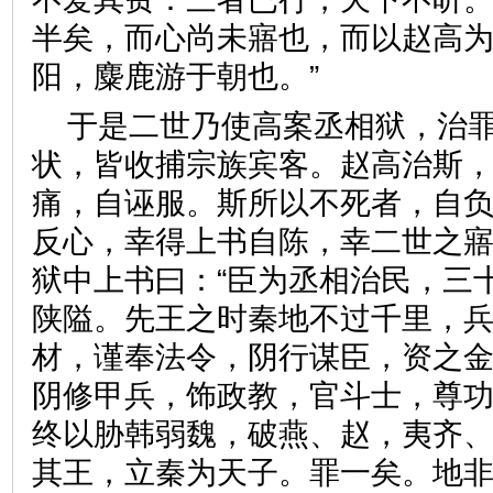
半矣，而心尚未寤也，而以赵高
阳，麋鹿游于朝也。”
于是二世乃使高案丞相狱，治
状，皆收捕宗族宾客。赵高治斯
痛，自诬服。斯所以不死者，自
反心，幸得上书自陈，幸二世之
狱中上书曰：“臣为丞相治民，三
陕隘。先王之时秦地不过千里，
材，谨奉法令，阴行谋臣，资之
阴修甲兵，饰政教，官斗士，尊
终以胁韩弱魏，破燕、赵，夷齐
其王，立秦为天子。罪一矣。地