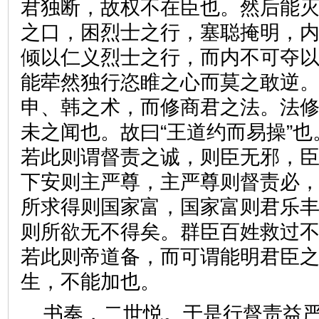
君独断，故权不在臣也。然后能
之口，困烈士之行，塞聪掩明，
倾以仁义烈士之行，而内不可夺
能荦然独行恣睢之心而莫之敢逆
申、韩之术，而修商君之法。法
未之闻也。故曰“王道约而易操”
若此则谓督责之诚，则臣无邪，
下安则主严尊，主严尊则督责必
所求得则国家富，国家富则君乐
则所欲无不得矣。群臣百姓救过
若此则帝道备，而可谓能明君臣
生，不能加也。
书奏，二世悦。于是行督责益