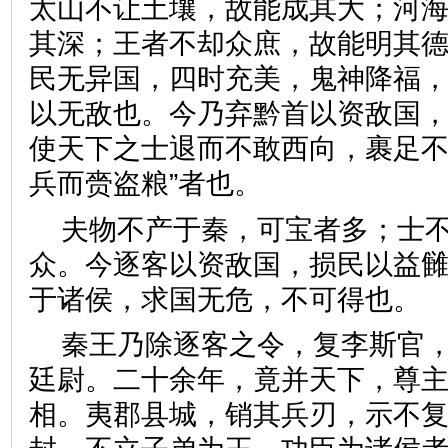
太山不让土壤，故能成其大；河
其深；王者不却众庶，故能明其
民无异国，四时充美，鬼神降福
以无敌也。今乃弃黔首以资敌国
使天下之士退而不敢西向，裹足不
兵而赍盗粮”者也。
夫物不产于秦，可宝者多；士
众。今逐客以资敌国，损民以益
于诸侯，求国无危，不可得
秦王乃除逐客之令，复李斯官
廷尉。二十余年，竟并天下，尊
相。夷郡县城，销其兵刃，示不