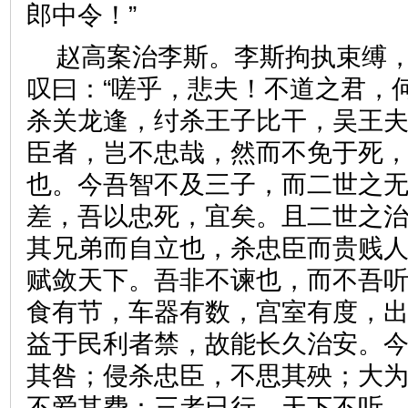
郎中令！”
赵高案治李斯。李斯拘执束缚
叹曰：“嗟乎，悲夫！不道之君，
杀关龙逢，纣杀王子比干，吴王
臣者，岂不忠哉，然而不免于死
也。今吾智不及三子，而二世之
差，吾以忠死，宜矣。且二世之
其兄弟而自立也，杀忠臣而贵贱
赋敛天下。吾非不谏也，而不吾
食有节，车器有数，宫室有度，
益于民利者禁，故能长久治安。
其咎；侵杀忠臣，不思其殃；大
不爱其费：三者已行，天下不听