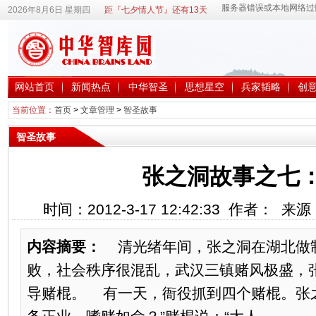
2026年8月6日 星期四
距『七夕情人节』还有13天
网站首页
新闻热点
中华智圣
思想星空
兵家韬略
创
当前位置：
首页
>
文章管理
>
智圣故事
智圣故事
张之洞故事之七
时间：2012-3-17 12:42:33 作者： 
内容摘要：
清光绪年间，张之洞在湖北做
败，社会秩序很混乱，武汉三镇赌风极盛，
导赌棍。 有一天，衙役抓到四个赌棍。张