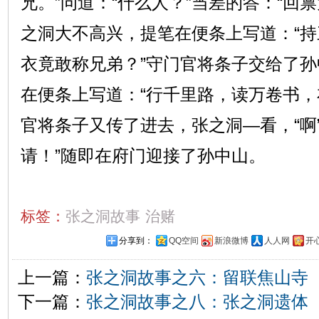
兄。”问道：“什么人？”当差的答：“回
之洞大不高兴，提笔在便条上写道：“
衣竟敢称兄弟？”守门官将条子交给了
在便条上写道：“行千里路，读万卷书，
官将条子又传了进去，张之洞—看，“啊
请！”随即在府门迎接了孙中山。
标签：
张之洞故事
治赌
分享到：
QQ空间
新浪微博
人人网
开
上一篇：
张之洞故事之六：留联焦山寺
下一篇：
张之洞故事之八：张之洞遗体