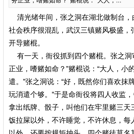
务正业，嗜赌如命？”赌棍说：“大人，...
清光绪年间，张之洞在湖北做制台，
社会秩序很混乱，武汉三镇赌风极盛，
开导赌棍。
有一天，衙役抓到四个赌棍。张之洞审
正业，嗜赌如命？”赌棍说：“大人，小
遣。”张之洞说：“好，既然你们喜欢抹
玩消遣个够。”于是命衙役将四人收监
拿出纸牌、骰子，叫他们在牢里赌三天
饭拉屎以外，不许睡觉，不许休息，每
以外，还要按规矩抽头。四个赌徒莫名