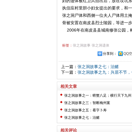
妇的遗体被红卫兵抬出后，放在坟坑
执信应村里胆小妇女提出的要求，和
张之洞尸体和西侧一位夫人尸体用土掩
骨被安置在南皮县烈士陵园，等进一
2006年在南皮县县城南修张公园，
标签：
张之洞故事
张之洞遗体
分享到：
QQ
上一篇：
张之洞故事之七：治赌
下一篇：
张之洞故事之九：兴居不节，
相关文章
张之洞故事之一：螃蟹八足；横行天下九州
张之洞故事之三：智断梅州案
张之洞故事之五：看字卜寿
张之洞故事之七：治赌
相关评论