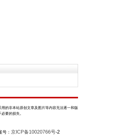
采用的非本站原创文章及图片等内容无法逐一和版
不必要的损失。
京ICP备10020766号
-2
案号：