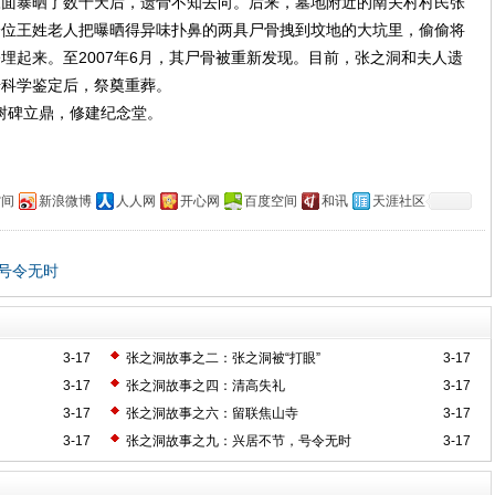
东面暴晒了数十天后，遗骨不知去向。后来，墓地附近的南关村村民张
一位王姓老人把曝晒得异味扑鼻的两具尸骨拽到坟地的大坑里，偷偷将
埋起来。至2007年6月，其尸骨被重新发现。目前，张之洞和夫人遗
步科学鉴定后，祭奠重葬。
树碑立鼎，修建纪念堂。
空间
新浪微博
人人网
开心网
百度空间
和讯
天涯社区
号令无时
3-17
张之洞故事之二：张之洞被“打眼”
3-17
3-17
张之洞故事之四：清高失礼
3-17
3-17
张之洞故事之六：留联焦山寺
3-17
3-17
张之洞故事之九：兴居不节，号令无时
3-17