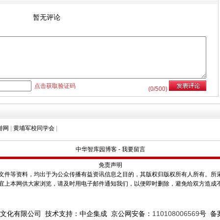
暂无评论
点击获取验证码
(
0
/500)
游网
|
黄埔军校同学会
|
中华智库园博客
-
我要留言
免责声明
件等资料，均出于为公众传播有益资讯信息之目的，其版权归版权所有人所有。所
宜上本网供大家浏览，请及时用电子邮件通知我们，以便即时删除，避免给双方造成
文化有限公司 技术支持：中企集成 京公网安备：
110108006569
号
备