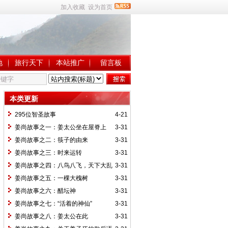
加入收藏
设为首页
地
旅行天下
本站推广
留言板
本类更新
295位智圣故事
4-21
姜尚故事之一：姜太公坐在屋脊上
3-31
姜尚故事之二：筷子的由来
3-31
姜尚故事之三：时来运转
3-31
姜尚故事之四：八鸟八飞，天下大乱
3-31
姜尚故事之五：一棵大槐树
3-31
姜尚故事之六：醋坛神
3-31
姜尚故事之七：“活着的神仙”
3-31
姜尚故事之八：姜太公在此
3-31