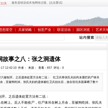
11天
思想星空
兵家韬略
创意产业
联谊活动
园区浏览
艺术天
洞故事之八：张之洞遗体
-17 12:42:10 作者： 来源： 查看：
657
评论：
0
廿六被刨开。之后遗体处置方法有二说： 红卫兵将张氏夫妇尚未腐烂的尸体吊
余，至被狗吃掉。张氏夫妇的遗体被红卫兵抬出后，放在坟坑东面暴晒了数十
刨开。之后遗体处置方法有二说：
在树上。后人不敢收尸，任尸体吊在树上月余，至被狗吃掉。张氏夫