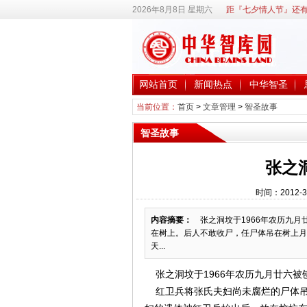
2026年8月8日 星期六
距『七夕情人节』还有
网站首页
新闻热点
中华智圣
当前位置：
首页
>
文章管理
>
智圣故事
智圣故事
张之
时间：2012-3
内容摘要：
张之洞坟于1966年农历九月
在树上。后人不敢收尸，任尸体吊在树上月
天...
张之洞坟于1966年农历九月廿六被
红卫兵将张氏夫妇尚未腐烂的尸体吊