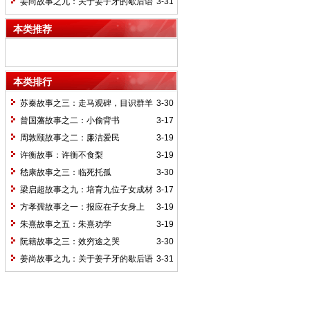
姜尚故事之九：关于姜子牙的歇后语
3-31
本类推荐
本类排行
苏秦故事之三：走马观碑，目识群羊
3-30
曾国藩故事之二：小偷背书
3-17
周敦颐故事之二：廉洁爱民
3-19
许衡故事：许衡不食梨
3-19
嵇康故事之三：临死托孤
3-30
梁启超故事之九：培育九位子女成材
3-17
的神奇“小妾”——王桂荃
方孝孺故事之一：报应在子女身上
3-19
朱熹故事之五：朱熹劝学
3-19
阮籍故事之三：效穷途之哭
3-30
姜尚故事之九：关于姜子牙的歇后语
3-31