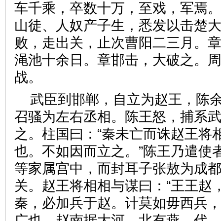
车千乘，卒数十万，至戏，军焉
山徒、人奴产子生，悉发以击楚
败，走出关，止次曹阳二三月。
渑池十余日。章邯击，大破之。
战。
武臣到邯郸，自立为赵王，陈
召骚为左右丞相。陈王怒，捕系
之。柱国曰：“秦未亡而诛赵王将
也。不如因而立之。”陈王乃遣使
等家属宫中，而封耳子张敖为成
关。赵王将相相与谋曰：“王王赵
秦，必加兵于赵。计莫如毋西兵
广也。赵南据大河，北有燕、代