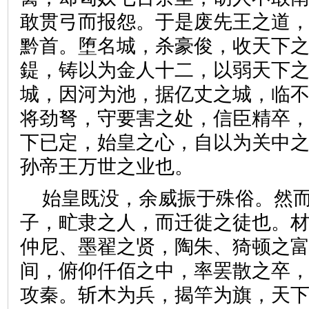
敢贯弓而报怨。于是废先王之道
黔首。堕名城，杀豪俊，收天下
鍉，铸以为金人十二，以弱天下
城，因河为池，据亿丈之城，临
将劲弩，守要害之处，信臣精卒
下已定，始皇之心，自以为关中
孙帝王万世之业也。
始皇既没，余威振于殊俗。然
子，甿隶之人，而迁徙之徒也。
仲尼、墨翟之贤，陶朱、猗顿之
间，俯仰仟佰之中，率罢散之卒
攻秦。斩木为兵，揭竿为旗，天