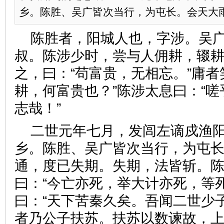
乡。陈胜、吴广皆次当行，为屯长。会天大雨.
陈胜者，阳城人也，字涉。吴
叔。陈涉少时，尝与人佣耕，辍
之，曰：“苟富贵，无相忘。”庸者
耕，何富贵也？”陈涉太息曰：“
志哉！”
二世元年七月，发闾左谪戍渔
乡。陈胜、吴广皆次当行，为屯
通，度已失期。失期，法皆斩。
曰：“今亡亦死，举大计亦死，等
曰：“天下苦秦久矣。吾闻二世少
者乃公子扶苏。扶苏以数谏故，