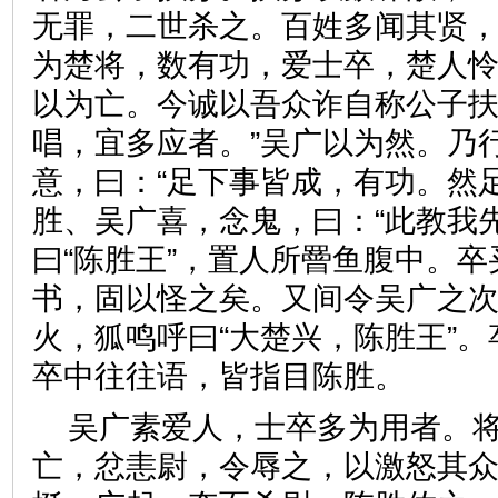
无罪，二世杀之。百姓多闻其贤
为楚将，数有功，爱士卒，楚人
以为亡。今诚以吾众诈自称公子
唱，宜多应者。”吴广以为然。乃
意，曰：“足下事皆成，有功。然
胜、吴广喜，念鬼，曰：“此教我
曰“陈胜王”，置人所罾鱼腹中。
书，固以怪之矣。又间令吴广之
火，狐鸣呼曰“大楚兴，陈胜王”
卒中往往语，皆指目陈胜。
吴广素爱人，士卒多为用者。
亡，忿恚尉，令辱之，以激怒其