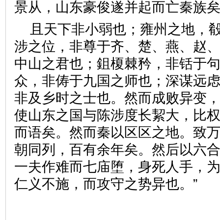
景从，山东豪俊遂并起而亡秦
且天下非小弱也；雍州之地，
涉之位，非尊于齐、楚、燕、赵
中山之君也；鉏榎棘矜，非铦于
众，非俦于九国之师也；深谋远
非及乡时之士也。然而成败异变
使山东之国与陈涉度长絜大，比
而语矣。然而秦以区区之地。致
朝同列，百有余年矣。然后以六
一夫作难而七庙堕，身死人手，
仁义不施，而攻守之势异也。”