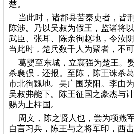
楚。
当此时，诸郡县苦秦吏者，皆
陈涉。乃以吴叔为假王，监诸将
武臣、张耳、陈余徇赵地，令汝
当此时，楚兵数千人为聚者，
葛婴至东城，立襄强为楚王。
杀襄强，还报。至陈，陈王诛杀
市北徇魏地。吴广围荥阳。李由
吴叔弗能下。陈王征国之豪杰与
赐为上柱国。
周文，陈之贤人也，尝为项燕
自言习兵，陈王与之将军印，西