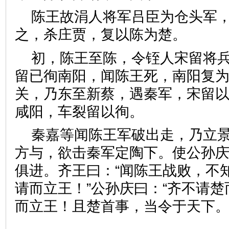
陈王故涓人将军吕臣为仓头军
之，杀庄贾，复以陈为楚。
初，陈王至陈，令铚人宋留将
留已徇南阳，闻陈王死，南阳复
关，乃东至新蔡，遇秦军，宋留
咸阳，车裂留以徇。
秦嘉等闻陈王军破出走，乃立
方与，欲击秦军定陶下。使公孙
俱进。齐王曰：“闻陈王战败，不
请而立王！”公孙庆曰：“齐不请
而立王！且楚首事，当令于天下。