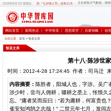
2026年8月7日 星期五
距『七夕情人节』还有11天
网站首页
新闻热点
中华智圣
思想星空
兵家韬略
创
当前位置：
首页
>
智圣文库
智圣文库
第十八·陈涉世
时间：2012-4-28 17:24:45 作者：司马
内容摘要：
陈胜者，阳城人也，字涉。吴广
涉少时，尝与人佣耕，辍耕之垄上，怅恨久
忘。”庸者笑而应曰：“若为庸耕，何富贵也？
雀安知鸿鹄之志哉！” 二世元年七月，发闾