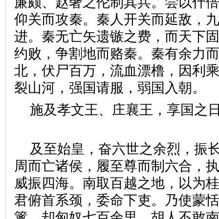
廉颇、赵奢之伦制其兵。尝以什
仰关而攻秦。秦人开关而延敌，
进。秦无亡矢遗镞之费，而天下
约败，争割地而赂秦。秦有余力
北，伏尸百万，流血漂橹，因利
裂山河，强国请服，弱国入
施及孝文王、庄襄王，享国之
及至始皇，奋六世之余烈，振
周而亡诸侯，履至尊而制六合，
威振四海。南取百越之地，以为
君俯首系颈，委命下吏。乃使蒙
篱，却匈奴七百余里，胡人不敢