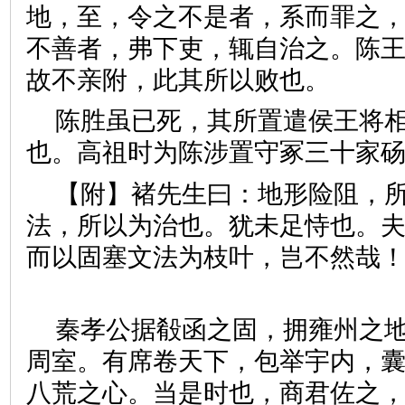
地，至，令之不是者，系而罪之
不善者，弗下吏，辄自治之。陈
故不亲附，此其所以败也。
陈胜虽已死，其所置遣侯王将
也。高祖时为陈涉置守冢三十
【附】褚先生曰：地形险阻，
法，所以为治也。犹未足恃也。
而以固塞文法为枝叶，岂不然哉
秦孝公据殽函之固，拥雍州之
周室。有席卷天下，包举宇内，
八荒之心。当是时也，商君佐之