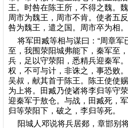
王。时咎在陈王所，不得之魏。
周市为魏王，周市不肯。使者五
咎为魏王，遣之国。周市卒为
将军田臧等相与谋曰：“周章军
至，我围荥阳城弗能下，秦军至
兵，足以守荥阳，悉精兵迎秦军
权，不可与计，非诛之，事恐败。
吴叔，献其首于陈王。陈王使使
为上将。田臧乃使诸将李归等守
迎秦军于敖仓。与战，田臧死，
归等荥阳下，破之，李归等
阳城人邓说将兵居郯，章邯别