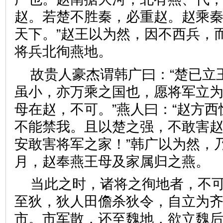
赵。若楚不胜秦，必重赵。赵乘
天下。”赵王以为然，因不西兵，
将兵北徇燕地。
故贵人豪杰谓韩广曰：“楚已立
虽小，亦万乘之国也，愿将军立为
母在赵，不可。”燕人曰：“赵方
不能禁我。且以楚之强，不敢害
安敢害将军之家！”韩广以为然，
月，赵奉燕王母及家属归之
当此之时，诸将之徇地者，不
至狄，狄人田儋杀狄令，自立为
市。市军散，还至魏地，欲立魏