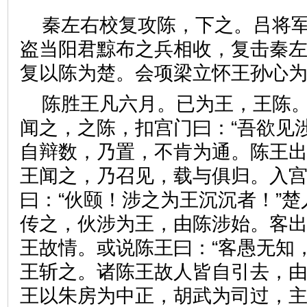
秦左右校复攻陈，下之。吕将
盗当阳君黥布之兵相收，复击秦
复以陈为楚。会项梁立怀王孙
陈胜王凡六月。已为王，王陈
闻之，之陈，扣宫门曰：“吾欲见
自辩数，乃置，不肯为通。陈王
王闻之，乃召见，载与俱归。入
曰：“伙颐！涉之为王沉沉者！”
传之，伙涉为王，由陈涉始。客
王故情。或说陈王曰：“客愚无知
王斩之。诸陈王故人皆自引去，
王以朱房为中正，胡武为司过，