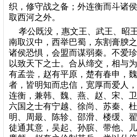
织，修守战之备；外连衡而斗诸
取西河之外。
孝公既没，惠文王、武王、昭
南取汉中，西举巴蜀，东割膏腴
诸侯恐惧，会盟而谋弱秦。不爱
以致天下之士。合从缔交，相与
有孟尝，赵有平原，楚有春申，
者，皆明知而忠信，宽厚而爱人
连衡，兼韩、魏、燕、赵、宋、
六国之士有宁越、徐尚、苏秦、
明、周最、陈轸、邵滑、楼缓、
徒通其意，吴起、孙膑、带他、