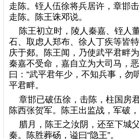
走陈。铚人伍徐将兵居许，章邯
走陈。陈王诛邓说。
陈王初立时，陵人秦嘉、铚人
石、取虑人郑布、徐人丁疾等皆
庆于郯。陈王闻，乃使武平君畔
秦嘉不受命，嘉自立为大司马，
曰：“武平君年少，不知兵事，勿
平君畔。
章邯已破伍徐，击陈，柱国房
陈西张贺军。陈王出监战，军
腊月，陈王之汝阴，还至下城
秦。陈胜葬砀，谥曰“隐王”。