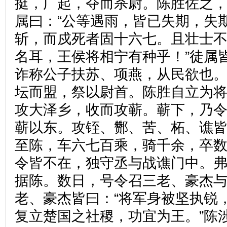
挺，广起，夺而杀尉。陈胜佐之
属曰：“公等遇雨，皆已失期，失
斩，而戍死者固十六七。且壮士
名耳，王侯将相宁有种乎！”徒属皆
诈称公子扶苏、项燕，从民欲也
坛而盟，祭以尉首。陈胜自立为
攻大泽乡，收而攻蕲。蕲下，乃
蕲以东。攻铚、酂、苦、柘、谯
至陈，车六七百乘，骑千余，卒
令皆不在，独守丞与战谯门中。
据陈。数日，号令召三老、豪杰
老、豪杰皆曰：“将军身被坚执锐
复立楚国之社稷，功宜为王。”陈