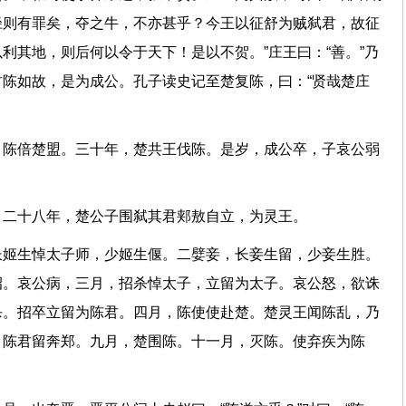
径则有罪矣，夺之牛，不亦甚乎？今王以征舒为贼弑君，故征
利其地，则后何以令于天下！是以不贺。”庄王曰：“善。”乃
陈如故，是为成公。孔子读史记至楚复陈，曰：“贤哉楚庄
，陈倍楚盟。三十年，楚共王伐陈。是岁，成公卒，子哀公弱
。二十八年，楚公子围弑其君郏敖自立，为灵王。
长姬生悼太子师，少姬生偃。二嬖妾，长妾生留，少妾生胜。
招。哀公病，三月，招杀悼太子，立留为太子。哀公怒，欲诛
杀。招卒立留为陈君。四月，陈使使赴楚。楚灵王闻陈乱，乃
，陈君留奔郑。九月，楚围陈。十一月，灭陈。使弃疾为陈