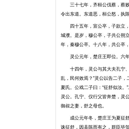
三十七年，齐桓公伐蔡，蔡
令出东道。东道恶，桓公怒，
四十五年，宣公卒，子款立
城濮。是岁，穆公卒，子共公朔
年，秦穆公卒。十八年，共公
灵公元年，楚庄王即位。
十四年，灵公与其大夫孔宁、
乱，民何效焉？”灵公以告二子，
夏氏。公戏二子曰：“征舒似汝。
灵公。孔宁、仪行父皆奔楚，灵
御叔之妻，舒之母也。
成公元年冬，楚庄王为夏征舒
诛征舒，因县陈而有之，群臣毕贺