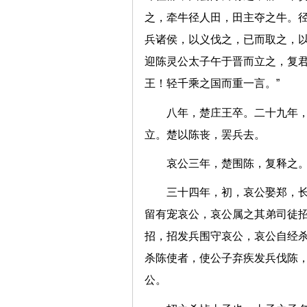
之，牵牛径人田，田主夺之牛。
兵诸侯，以义伐之，已而取之，以
迎陈灵公太子午于晋而立之，复君
王！轻千乘之国而重一言。”
八年，楚庄王卒。二十九年
立。楚以陈丧，罢兵去。
哀公三年，楚围陈，复释之
三十四年，初，哀公娶郑，
留有宠哀公，哀公属之其弟司徒
招，招发兵围守哀公，哀公自经
杀陈使者，使公子弃疾发兵伐陈
公。