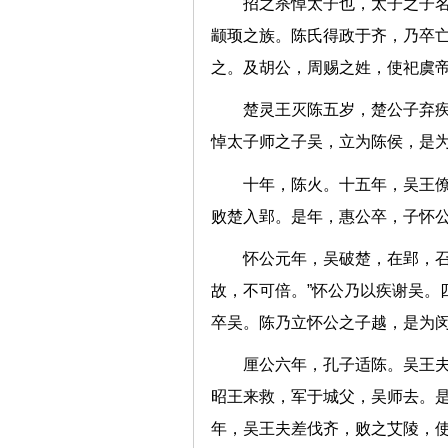
招之杀悼太子也，太子之子名
颛顼之族。陈氏得政于齐，乃卒
之。及胡公，周赐之姓，使祀虞
楚灵王灭陈五岁，楚公子弃
悼太子师之子吴，立为陈侯，是
十年，陈火。十五年，吴王
败楚入郢。是年，惠公卒，子
怀公元年，吴破楚，在郢，召
故，不可倍。”怀公乃以疾谢吴。
卒吴。陈乃立怀公之子越，是
厘公六年，孔子适陈。吴王
昭王来救，军于城父，吴师去。
年，吴王夫差伐齐，败之艾陵，