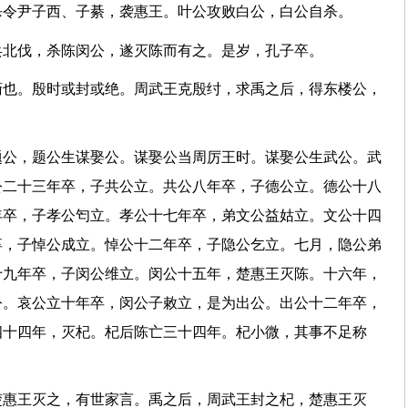
杀令尹子西、子綦，袭惠王。叶公攻败白公，白公自杀。
兵北伐，杀陈闵公，遂灭陈而有之。是岁，孔子卒。
裔也。殷时或封或绝。周武王克殷纣，求禹之后，得东楼公，
题公，题公生谋娶公。谋娶公当周厉王时。谋娶公生武公。武
公二十三年卒，子共公立。共公八年卒，子德公立。德公十八
年卒，子孝公匄立。孝公十七年卒，弟文公益姑立。文公十四
卒，子悼公成立。悼公十二年卒，子隐公乞立。七月，隐公弟
十九年卒，子闵公维立。闵公十五年，楚惠王灭陈。十六年，
公。哀公立十年卒，闵公子敕立，是为出公。出公十二年卒，
四十四年，灭杞。杞后陈亡三十四年。杞小微，其事不足称
楚惠王灭之，有世家言。禹之后，周武王封之杞，楚惠王灭