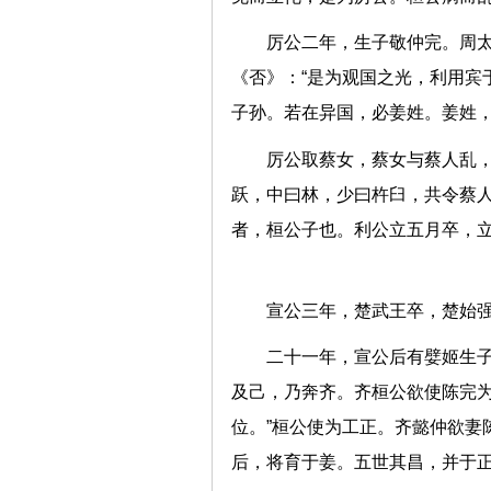
厉公二年，生子敬仲完。周
《否》：“是为观国之光，利用宾
子孙。若在异国，必姜姓。姜姓
厉公取蔡女，蔡女与蔡人乱
跃，中曰林，少曰杵臼，共令蔡
者，桓公子也。利公立五月卒，
宣公三年，楚武王卒，楚
二十一年，宣公后有嬖姬生
及己，乃奔齐。齐桓公欲使陈完为
位。”桓公使为工正。齐懿仲欲妻
后，将育于姜。五世其昌，并于