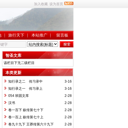
加入收藏
设为首页
地
旅行天下
本站推广
留言板
智圣文库
该栏目下无二级栏目
本类更新
知行录之二 传习录中
3-16
知行录之一 传习录上
3-16
054 班固文库
2-28
汉书
2-28
卷一百下 叙传第七十下
2-28
卷一百上 叙传第七十上
2-28
卷九十九下 王莽传第六十九下
2-28