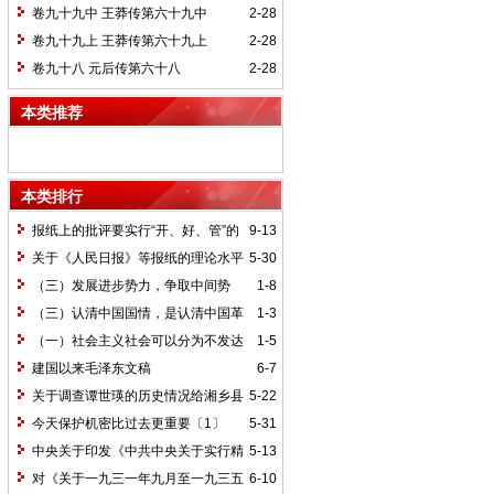
卷九十九中 王莽传第六十九中
2-28
卷九十九上 王莽传第六十九上
2-28
卷九十八 元后传第六十八
2-28
本类推荐
本类排行
报纸上的批评要实行“开、好、管”的
9-13
方针*
关于《人民日报》等报纸的理论水平
5-30
的批语〔1〕
（三）发展进步势力，争取中间势
1-8
力，孤立顽固势力
（三）认清中国国情，是认清中国革
1-3
命一切问题的基本依据
（一）社会主义社会可以分为不发达
1-5
和比较发达两个阶段
建国以来毛泽东文稿
6-7
关于调查谭世瑛的历史情况给湘乡县
5-22
委的信和给谭世瑛的复信
今天保护机密比过去更重要〔1〕
5-31
中央关于印发《中共中央关于实行精
5-13
兵简政、增产节约、反对贪污、反对浪费
对《关于一九三一年九月至一九三五
6-10