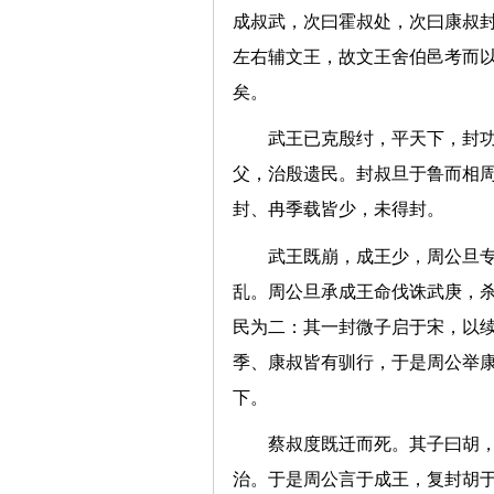
成叔武，次曰霍叔处，次曰康叔
左右辅文王，故文王舍伯邑考而
矣。
武王已克殷纣，平天下，封
父，治殷遗民。封叔旦于鲁而相
封、冉季载皆少，未得封。
武王既崩，成王少，周公旦
乱。周公旦承成王命伐诛武庚，
民为二：其一封微子启于宋，以
季、康叔皆有驯行，于是周公举
下。
蔡叔度既迁而死。其子曰胡
治。于是周公言于成王，复封胡