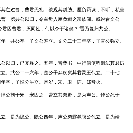
耳其亡过曹，曹君无礼，欲观其骈胁。厘负羁谏，不听，私善
伐曹，虏共公以归，令军毋入厘负羁之宗族闾。或说晋文公
；今君囚曹君，灭同姓，何以令于诸侯？”晋乃复归共公。
五年，共公卒，子文公寿立。文公二十三年卒，子宣公强立。
立。
成公以归，已复释之。五年，晋栾书、中行偃使程滑弑其君厉
胜立。武公二十六年，楚公子弃疾弑其君灵王代立。二十七
公四年卒，子悼公午立。是岁，宋、卫、陈、郑皆火。
，悼公朝于宋，宋囚之；曹立其弟野，是为声公。悼公死于
代立，是为隐公。隐公四年，声公弟露弑隐公代立，是为靖
。