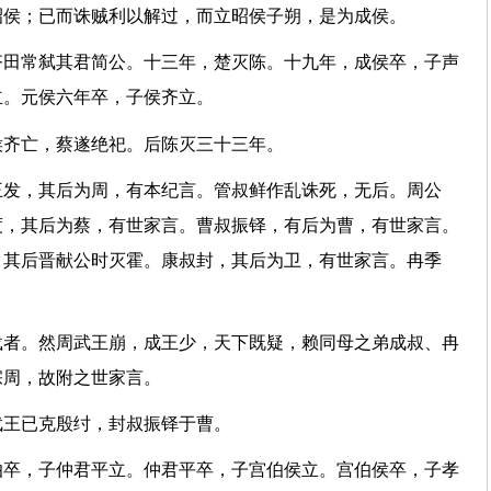
昭侯；已而诛贼利以解过，而立昭侯子朔，是为成侯。
齐田常弑其君简公。十三年，楚灭陈。十九年，成侯卒，子声
侯立。元侯六年卒，子侯齐立。
蔡侯齐亡，蔡遂绝祀。后陈灭三十三年。
王发，其后为周，有本纪言。管叔鲜作乱诛死，无后。周公
度，其后为蔡，有世家言。曹叔振铎，有后为曹，有世家言。
，其后晋献公时灭霍。康叔封，其后为卫，有世家言。冉季
载者。然周武王崩，成王少，天下既疑，赖同母之弟成叔、冉
卒宗周，故附之世家言。
。武王已克殷纣，封叔振铎于曹。
伯卒，子仲君平立。仲君平卒，子宫伯侯立。宫伯侯卒，子孝