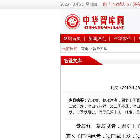
2026年8月6日 星期四
距『七夕情人节』还有
网站首页
新闻热点
中华智圣
当前位置：
首页
>
智圣文库
智圣文库
时间：2012-4-2
内容摘要：
管叔鲜、蔡叔度者，周文王子而
曰武王发，次曰管叔鲜，次曰周公旦，次曰
载。冉季载最少。同母昆弟十人，唯发、旦贤
管叔鲜、蔡叔度者，周文王
其长子曰伯邑考，次曰武王发，