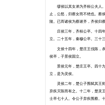
缪侯以其女弟为齐桓公夫人
止，公怒，归蔡女而不绝也。蔡
陵。已而诸侯为蔡谢齐，齐侯
庄侯三年，齐桓公卒。十四
立。二十五年，秦穆公卒。三十
文侯十四年，楚庄王伐陈，
侯卒，子景侯固立。
景侯元年，楚庄王卒。四十
立，是为灵侯。
灵侯二年，楚公子围弑其王
弃疾灭陈而有之。十二年，楚灵
士卒七十人。令公子弃疾围蔡