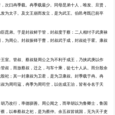
封，次曰冉季载。冉季载最少。同母昆弟十人，唯发、旦贤，
以发为太子。及文王崩而发立，是为武王。伯邑考既已前卒
功臣昆弟。于是封叔鲜于管，封叔度于蔡：二人相纣子武庚禄
周，为周公。封叔振铎于曹，封叔武于成，封叔处于霍。康叔
专王室。管叔、蔡叔疑周公之为不利于成王，乃挟武庚以作
杀管叔，而放蔡叔，迁之，与车十乘，徒七十人从。而分殷余
续殷祀；其一封康叔为卫君，是为卫康叔。封季载于冉。冉
康叔为周司寇，冉季为周司空，以佐成王治，皆有令名于天
，胡乃改行，率德驯善。周公闻之，而举胡以为鲁卿士，鲁国
于蔡，以奉蔡叔之祀，是为蔡仲。余五叔皆就国，无为天子吏