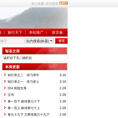
加入收藏
设为首页
地
旅行天下
本站推广
留言板
智圣文库
该栏目下无二级栏目
本类更新
知行录之二 传习录中
3-16
知行录之一 传习录上
3-16
054 班固文库
2-28
汉书
2-28
卷一百下 叙传第七十下
2-28
卷一百上 叙传第七十上
2-28
卷九十九下 王莽传第六十九下
2-28