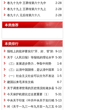
卷九十九中 王莽传第六十九中
2-28
卷九十九上 王莽传第六十九上
2-28
卷九十八 元后传第六十八
2-28
本类推荐
本类排行
报纸上的批评要实行“开、好、管”的
9-13
方针*
关于《人民日报》等报纸的理论水平
5-30
的批语〔1〕
（三）发展进步势力，争取中间势
1-8
力，孤立顽固势力
（三）认清中国国情，是认清中国革
1-3
命一切问题的基本依据
（一）社会主义社会可以分为不发达
1-5
和比较发达两个阶段
建国以来毛泽东文稿
6-7
关于调查谭世瑛的历史情况给湘乡县
5-22
委的信和给谭世瑛的复信
今天保护机密比过去更重要〔1〕
5-31
中央关于印发《中共中央关于实行精
5-13
兵简政、增产节约、反对贪污、反对浪费
对《关于一九三一年九月至一九三五
6-10