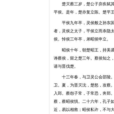
楚灭蔡三岁，楚公子弃疾弑
平侯。是年，楚亦复立陈。楚
平侯九年卒，灵侯般之孙东
者，灵侯之太子，平侯立而杀隐
侯。悼侯三年卒，弟昭侯申
昭侯十年，朝楚昭王，持美
谗蔡侯，留之楚三年。蔡侯知之
请与晋伐楚。
十三年春，与卫灵公会邵陵
卫。夏，为晋灭沈，楚怒，攻蔡
入郢。蔡怨子常，子常恐，奔郑
蔡，蔡昭侯惧。二十六年，孔子
近，易以相救；昭侯私许，不与