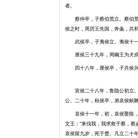
者。
蔡仲卒，子蔡伯荒立。蔡伯
侯之时，周厉王失国，奔彘，
武侯卒，子夷侯立。夷侯十
厘侯三十九年，周幽王为
四十八年，厘侯卒，子共侯
宣侯二十八年，鲁隐公初立
公。二十年，桓侯卒，弟哀侯
哀侯十一年，初，哀侯娶陈
文王：“来伐我，我求救于蔡，蔡
哀侯留九岁，死于楚。凡立二