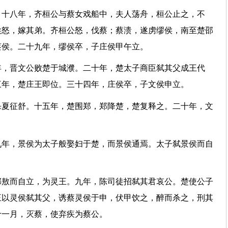
。十八年，齐桓公与蔡女戏船中，夫人荡舟，桓公止之，不
侯怒，嫁其弟。齐桓公怒，伐蔡；蔡溃，遂虏缪侯，南至楚邵
归蔡侯。二十九年，缪侯卒，子庄侯甲午立。
年，晋文公败楚于城濮。二十年，楚太子商臣弑其父成王代
三年，楚庄王即位。三十四年，庄侯卒，子文侯申立。
杀夏征舒。十五年，楚围郑，郑降楚，楚复释之。二十年，文
九年，景侯为太子般娶妇于楚，而景侯通焉。太子弑景侯而自
郏敖而自立，为灵王。九年，陈司徒招弑其君哀公。楚使公子
王以灵侯弑其父，诱蔡灵侯于申，伏甲饮之，醉而杀之，刑其
。十一月，灭蔡，使弃疾为蔡公。