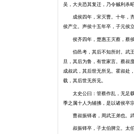
吴，大夫恐其复迁，乃令贼利杀
成侯四年，宋灭曹。十年，
侯产立。声侯十五年卒，子元
侯齐四年，楚惠王灭蔡，
伯邑考，其后不知所封。武
旦，其后为鲁，有世家言。蔡叔
成叔武，其后世无所见。霍叔处
载，其后世无所见。
太史公曰：管蔡作乱，无足
季之属十人为辅拂，是以诸侯
曹叔振铎者，周武王弟也
叔振铎卒，子太伯脾立。太