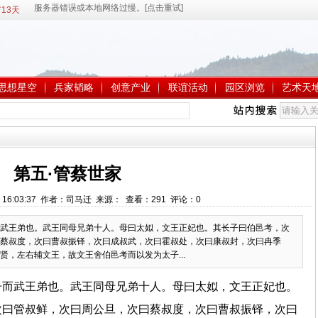
13天
思想星空
兵家韬略
创意产业
联谊活动
园区浏览
艺术天
第五·管蔡世家
8 16:03:37 作者：司马迁 来源： 查看：
291
评论：
0
武王弟也。武王同母兄弟十人。母曰太姒，文王正妃也。其长子曰伯邑考，次
蔡叔度，次曰曹叔振铎，次曰成叔武，次曰霍叔处，次曰康叔封，次曰冉季
，左右辅文王，故文王舍伯邑考而以发为太子...
子而武王弟也。武王同母兄弟十人。母曰太姒，文王正妃也。
次曰管叔鲜，次曰周公旦，次曰蔡叔度，次曰曹叔振铎，次曰