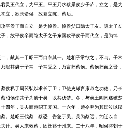
其君灵王代立，为平王。平王乃求蔡景侯少子庐，立之，是为
平王初立，欲亲诸侯，故复立陈、蔡后。
国攻平侯子而自立，是为悼侯。悼侯父曰隐太子友。隐太子友
太子，故平侯卒而隐太子之子东国攻平侯子而代立，是为悼
立。
裘二，献其一于昭王而自衣其一。楚相子常欲之，不与。子常
，乃献其裘于子常；子常受之，乃言归蔡侯。蔡侯归而之晋，
。蔡侯私于周苌弘以求长于卫；卫使史鳅言康叔之功德，乃长
。蔡昭侯使其子为质于吴，以共伐楚。冬，与吴王阖闾遂破楚
。十四年，吴去而楚昭王复国。十六年，楚令尹为其民泣以谋
如蔡。楚昭王伐蔡，蔡恐，告急于吴。吴为蔡远，约迁以自
大夫计。吴人来救蔡，因迁蔡于州来。二十八年，昭侯将朝于