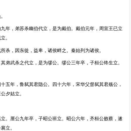
喜立。
于彘。
伯九年，弟苏杀幽伯代立，是为戴伯。戴伯元年，周宣王已立
伯兕立。
戎所杀，因东徙，益卑，诸侯畔之。秦始列为诸侯。
，其弟武杀之代立，是为缪公。缪公三年卒，子桓公终生立。
四十五年，鲁弑其君隐公。四十六年，宋华父督弑其君殇公，
子庄公夕姑立。
始霸。
夷立。厘公九年卒，子昭公班立。昭公六年，齐桓公败蔡，遂
共公襄立。