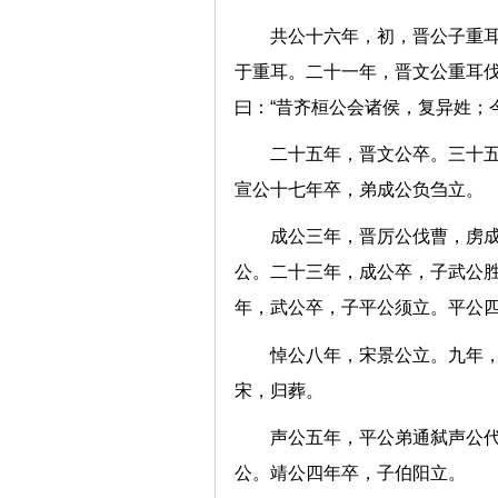
共公十六年，初，晋公子重
于重耳。二十一年，晋文公重耳
曰：“昔齐桓公会诸侯，复异姓
二十五年，晋文公卒。三十
宣公十七年卒，弟成公负刍
成公三年，晋厉公伐曹，虏
公。二十三年，成公卒，子武公
年，武公卒，子平公须立。平
悼公八年，宋景公立。九年
宋，归葬。
声公五年，平公弟通弑声公
公。靖公四年卒，子伯阳立