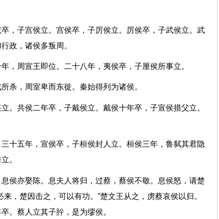
荒卒，子宫侯立。宫侯卒，子厉侯立。厉侯卒，子武侯立。武
共和行政，诸侯多叛周。
一年，周宣王即位。二十八年，夷侯卒，子厘侯所事立。
犬戎所杀，周室卑而东徙。秦始得列为诸侯。
兴立。共侯二年卒，子戴侯立。戴侯十年卒，子宣侯措父立。
。三十五年，宣侯卒，子桓侯封人立。桓侯三年，鲁弑其君隐
献舞立。
，息侯亦娶陈。息夫人将归，过蔡，蔡侯不敬。息侯怒，请楚
必来，楚因击之，可以有功。”楚文王从之，虏蔡哀侯以归。
十年卒。蔡人立其子肸，是为缪侯。