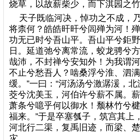
烧草，以故薪柴少，而下淇园
天子既临河决，悼功之不成，乃
将柰何？皓皓旰旰兮闾殚为河！
功无已时兮吾山平。吾山平兮鉅
日。延道弛兮离常流，蛟龙骋兮
哉沛，不封禅兮安知外！为我谓
不止兮愁吾人？啮桑浮兮淮、泗
缓。”一曰：“河汤汤兮激潺湲，
茭兮沈美玉，河伯许兮薪不属。
萧条兮噫乎何以御水！颓林竹兮
福来。”于是卒塞瓠子，筑宫其上
河北行二渠，复禹旧迹，而梁、
灾。