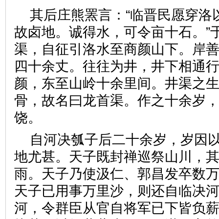
其后庄熊罴言：“临晋民愿穿洛
故卤地。诚得水，可令亩十石。”
渠，自征引洛水至商颜山下。岸
四十余丈。往往为井，井下相通
颜，东至山岭十余里间。井渠之
骨，故名曰龙首渠。作之十余岁
饶。
自河决瓠子后二十余岁，岁因
地尤甚。天子既封禅巡祭山川，
雨。天子乃使汲仁、郭昌发卒数
天子已用事万里沙，则还自临决
河，令群臣从官自将军已下皆负