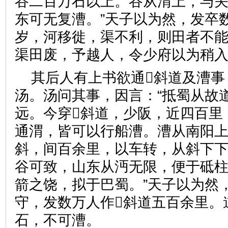
谷二百万石以上。谷从渭上，与
东可无复漕。”天子以为然，发卒
岁，河移徙，渠不利，则田者不
渠田废，予越人，令少府以为
其后人有上书欲通斜道及漕事
汤。汤问其事，因言：“抵蜀从故
远。今穿斜道，少阪，近四百里
通渭，皆可以行船漕。漕从南阳上
斜，间百余里，以车转，从斜下
谷可致，山东从沔无限，便于砥柱
箭之饶，拟于巴蜀。”天子以为然
守，发数万人作斜道五百余里。
石，不可漕。