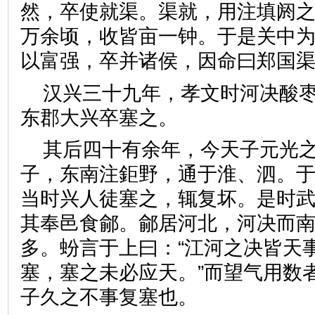
然，卒使就渠。渠就，用注填阏
万余顷，收皆亩一钟。于是关中
以富强，卒并诸侯，因命曰郑
汉兴三十九年，孝文时河决酸
东郡大兴卒塞之。
其后四十有余年，今天子元光
子，东南注鉅野，通于淮、泗。
当时兴人徒塞之，辄复坏。是时
其奉邑食鄃。鄃居河北，河决而
多。蚡言于上曰：“江河之决皆天
塞，塞之未必应天。”而望气用数
子久之不事复塞也。