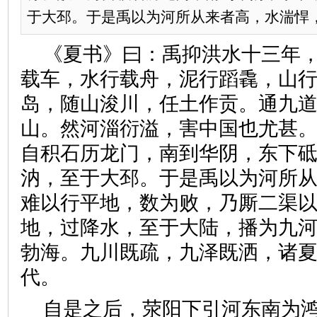
于大邳。于是禹以为河所从来者高，水湍悍，难
《夏书》曰：禹抑洪水十三年
载车，水行载舟，泥行蹈毳，山
岛，随山浚川，任土作贡。通九
山。然河淄衍溢，害中国也尤甚
自积石历龙门，南到华阴，东下
汭，至于大邳。于是禹以为河所
难以行平地，数为败，乃厮二渠
地，过降水，至于大陆，播为九
勃海。九川既疏，九泽既洒，诸
代。
自是之后，荥阳下引河东南为