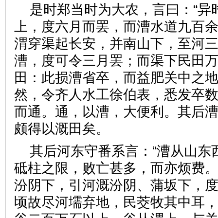
是时郑当时为大农，言曰：“异
上，度六月而罢，而漕水道九百
渭穿渠起长安，并南山下，至河
漕，度可令三月罢；而渠下民田
田：此损漕省卒，而益肥关中之地
然，令齐人水工徐伯表，悉发卒
而通。通，以漕，大便利。其后
颇得以溉田矣。
其后河东守番系言：“漕从山东
砥柱之限，败亡甚多，而亦烦费
汾阴下，引河溉汾阴、蒲坂下，
顷故尽河壖弃地，民茭牧其中耳