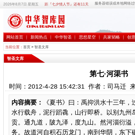
2026年8月7日 星期五
距『七夕情人节』还有11天
网站首页
新闻热点
中华智圣
思想星空
兵家韬略
创
当前位置：
首页
>
智圣文库
智圣文库
第七·河渠书
时间：2012-4-28 15:42:31 作者：司马
内容摘要：
《夏书》曰：禹抑洪水十三年，
水行载舟，泥行蹈毳，山行即桥。以别九州
贡。通九道，陂九泽，度九山。然河淄衍溢
务。故道河自积石历龙门，南到华阴，东下