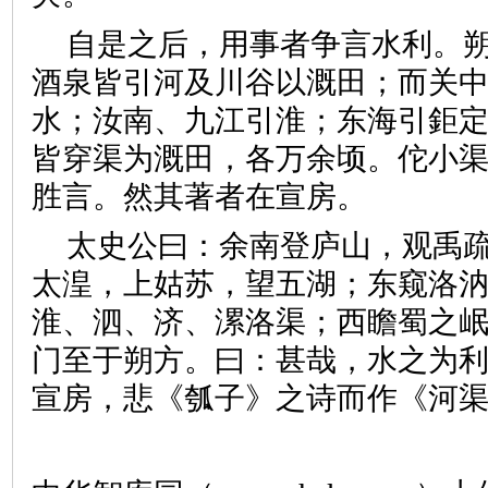
自是之后，用事者争言水利。
酒泉皆引河及川谷以溉田；而关
水；汝南、九江引淮；东海引鉅
皆穿渠为溉田，各万余顷。佗小
胜言。然其著者在宣房。
太史公曰：余南登庐山，观禹
太湟，上姑苏，望五湖；东窥洛
淮、泗、济、漯洛渠；西瞻蜀之
门至于朔方。曰：甚哉，水之为
宣房，悲《瓠子》之诗而作《河