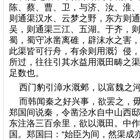
陈、蔡、曹、卫，与济、汝、淮
则通渠汉水、云梦之野，东方则
吴，则通渠三江、五湖。于齐，
蜀，蜀守冰凿离碓，辟沫水之害
此渠皆可行舟，有余则用溉氵侵
所过，往往引其水益用溉田畴之
足数也。
西门豹引漳水溉邺，以富魏
而韩闻秦之好兴事，欲罢之，
郑国间说秦，令凿泾水自中山西
东注洛三百余里，欲以溉田。中
国。郑国曰：“始臣为间，然渠成