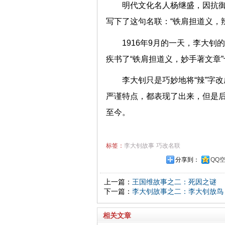
明代文化名人杨继盛，因抗
写下了这句名联：“铁肩担道义，
1916年9月的一天，李大
疾书了“铁肩担道义，妙手著文章
李大钊只是巧妙地将“辣”字改
严谨特点，都表现了出来，但是
至今。
标签：
李大钊故事
巧改名联
分享到：
QQ
上一篇：
王国维故事之二：死因之谜
下一篇：
李大钊故事之二：李大钊放鸟
相关文章