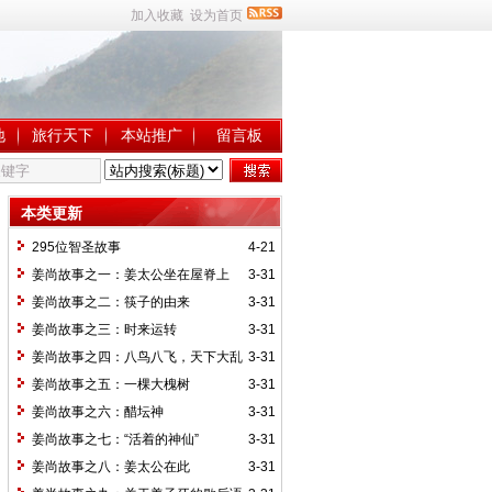
加入收藏
设为首页
地
旅行天下
本站推广
留言板
本类更新
295位智圣故事
4-21
姜尚故事之一：姜太公坐在屋脊上
3-31
姜尚故事之二：筷子的由来
3-31
姜尚故事之三：时来运转
3-31
姜尚故事之四：八鸟八飞，天下大乱
3-31
姜尚故事之五：一棵大槐树
3-31
姜尚故事之六：醋坛神
3-31
姜尚故事之七：“活着的神仙”
3-31
姜尚故事之八：姜太公在此
3-31