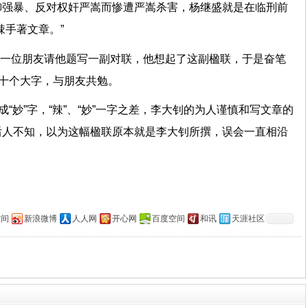
御强暴、反对权奸严嵩而惨遭严嵩杀害，杨继盛就是在临刑前
辣手著文章。”
钊的一位朋友请他题写一副对联，他想起了这副楹联，于是奋笔
”十个大字，与朋友共勉。
成“妙”字，“辣”、“妙”一字之差，李大钊的为人谨慎和写文章的
后人不知，以为这幅楹联原本就是李大钊所撰，误会一直相沿
空间
新浪微博
人人网
开心网
百度空间
和讯
天涯社区