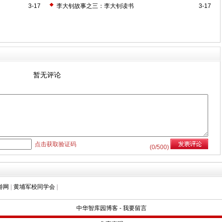
3-17
李大钊故事之三：李大钊读书
3-17
暂无评论
点击获取验证码
(
0
/500)
游网
|
黄埔军校同学会
|
中华智库园博客
-
我要留言