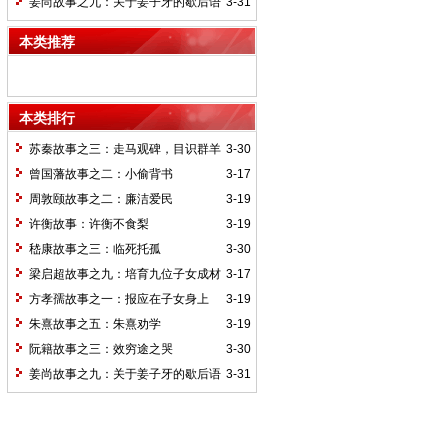
姜尚故事之九：关于姜子牙的歇后语
3-31
本类推荐
本类排行
苏秦故事之三：走马观碑，目识群羊
3-30
曾国藩故事之二：小偷背书
3-17
周敦颐故事之二：廉洁爱民
3-19
许衡故事：许衡不食梨
3-19
嵇康故事之三：临死托孤
3-30
梁启超故事之九：培育九位子女成材
3-17
的神奇“小妾”——王桂荃
方孝孺故事之一：报应在子女身上
3-19
朱熹故事之五：朱熹劝学
3-19
阮籍故事之三：效穷途之哭
3-30
姜尚故事之九：关于姜子牙的歇后语
3-31