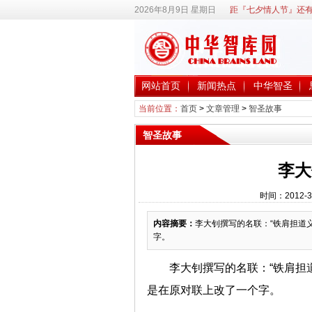
2026年8月9日 星期日
距『七夕情人节』还有
网站首页
新闻热点
中华智圣
当前位置：
首页
>
文章管理
>
智圣故事
智圣故事
李大
时间：2012-3
内容摘要：
李大钊撰写的名联：“铁肩担道
字。
李大钊撰写的名联：“铁肩担
是在原对联上改了一个字。