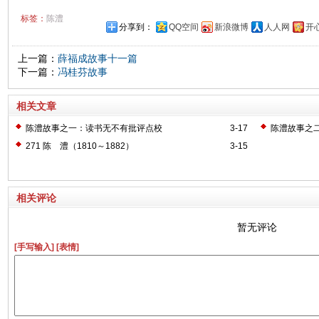
标签：
陈澧
分享到：
QQ空间
新浪微博
人人网
开
上一篇：
薛福成故事十一篇
下一篇：
冯桂芬故事
相关文章
陈澧故事之一：读书无不有批评点校
3-17
陈澧故事之
271 陈 澧（1810～1882）
3-15
相关评论
暂无评论
[手写输入]
[表情]