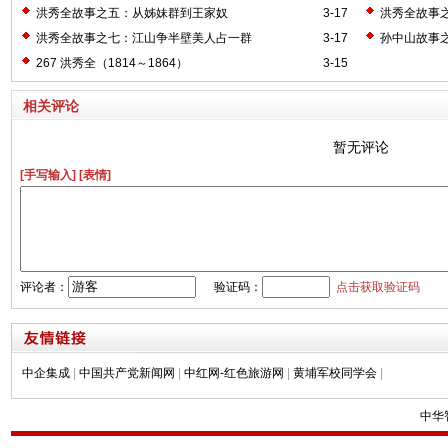
的女馆制
洪秀全故事之五：从姊妹群到王家奴
3-17
洪秀全故事
洪秀全故事之七：江山争半壁美人占一群
3-17
孙中山故事
267 洪秀全（1814～1864）
3-15
相关评论
暂无评论
[手写输入]
[表情]
评论者：
验证码：
点击获取验证码
中企集成
|
中国共产党新闻网
|
中红网-红色旅游网
|
黄埔军校同学会
|
中华