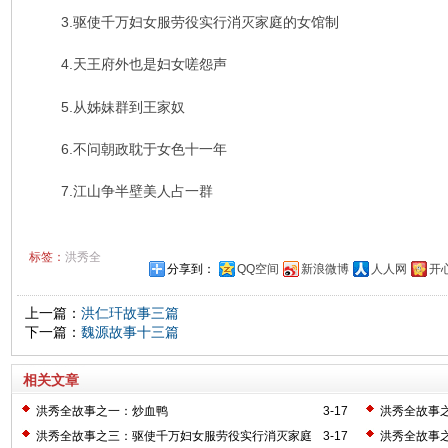
3.驱使千万妇女服劳役实行消灭家庭的女馆制
4.天王府外也是妇女嗟怨声
5.从姊妹群到王家奴
6.不问朝政耽于女色十一年
7.江山争半壁美人占一群
标签：
洪秀全
分享到：
QQ空间
新浪微博
人人网
开
上一篇：
洪仁玕故事三篇
下一篇：
魏源故事十三篇
相关文章
洪秀全故事之一：炒血鸭
3-17
洪秀全故事
洪秀全故事之三：驱使千万妇女服劳役实行消灭家庭
3-17
洪秀全故事