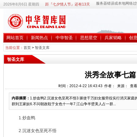
2026年8月6日 星期四
距『七夕情人节』还有13天
网站首页
新闻热点
中华智圣
思想星空
兵家韬略
创
当前位置：
首页
>
智圣文库
智圣文库
洪秀全故事七篇
时间：2012-4-22 16:43:43 作者： 来源： 查
内容摘要：
1.炒血鸭2.沉迷女色至死不悟3.驱使千万妇女服劳役实行消灭家庭
群到王家奴6.不问朝政耽于女色十一年7.江山争半壁美人占一群...
1.炒血鸭
2.沉迷女色至死不悟