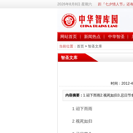
2026年8月8日 星期六
距『七夕情人节』还有
网站首页
新闻热点
中华智圣
当前位置：
首页
>
智圣文库
智圣文库
时间：2012-4
内容摘要：
1.诏下而雨2.视死如归3.忌日节食
1.诏下而雨
2.视死如归