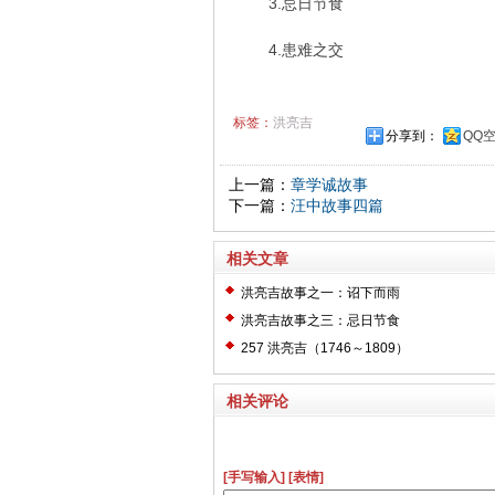
3.忌日节食
4.患难之交
标签：
洪亮吉
分享到：
QQ
上一篇：
章学诚故事
下一篇：
汪中故事四篇
相关文章
洪亮吉故事之一：诏下而雨
洪亮吉故事之三：忌日节食
257 洪亮吉（1746～1809）
相关评论
[手写输入]
[表情]