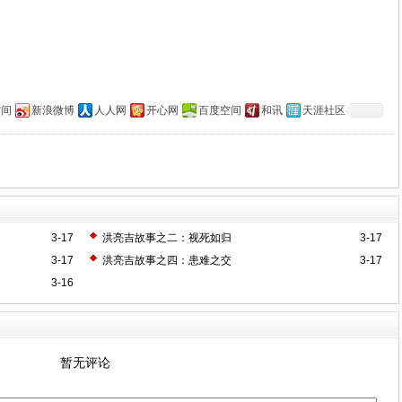
空间
新浪微博
人人网
开心网
百度空间
和讯
天涯社区
3-17
洪亮吉故事之二：视死如归
3-17
3-17
洪亮吉故事之四：患难之交
3-17
3-16
暂无评论