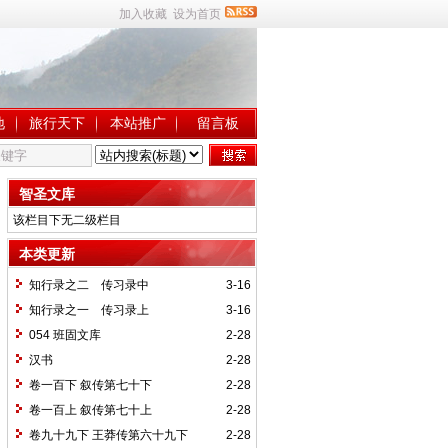
加入收藏
设为首页
地
旅行天下
本站推广
留言板
智圣文库
该栏目下无二级栏目
本类更新
知行录之二 传习录中
3-16
知行录之一 传习录上
3-16
054 班固文库
2-28
汉书
2-28
卷一百下 叙传第七十下
2-28
卷一百上 叙传第七十上
2-28
卷九十九下 王莽传第六十九下
2-28