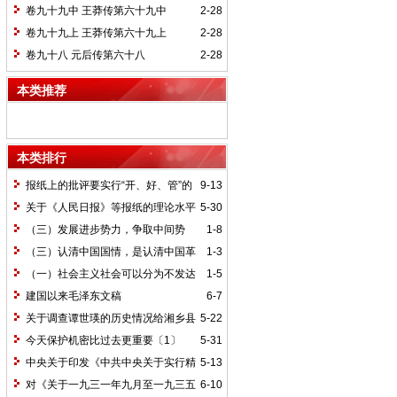
卷九十九中 王莽传第六十九中
2-28
卷九十九上 王莽传第六十九上
2-28
卷九十八 元后传第六十八
2-28
本类推荐
本类排行
报纸上的批评要实行“开、好、管”的
9-13
方针*
关于《人民日报》等报纸的理论水平
5-30
的批语〔1〕
（三）发展进步势力，争取中间势
1-8
力，孤立顽固势力
（三）认清中国国情，是认清中国革
1-3
命一切问题的基本依据
（一）社会主义社会可以分为不发达
1-5
和比较发达两个阶段
建国以来毛泽东文稿
6-7
关于调查谭世瑛的历史情况给湘乡县
5-22
委的信和给谭世瑛的复信
今天保护机密比过去更重要〔1〕
5-31
中央关于印发《中共中央关于实行精
5-13
兵简政、增产节约、反对贪污、反对浪费
对《关于一九三一年九月至一九三五
6-10