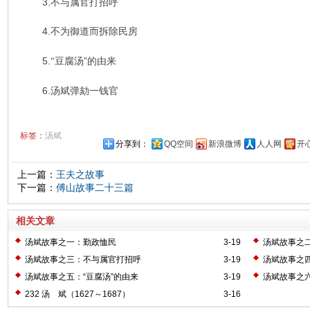
3.不与属官打招呼
4.不为御道而拆除民房
5.
豆腐汤”的由来
“
6.汤斌弹劾一钱官
标签：
汤斌
分享到：
QQ空间
新浪微博
人人网
开
上一篇：
王夫之故事
下一篇：
傅山故事二十三篇
相关文章
汤斌故事之一：勤政恤民
3-19
汤斌故事之
汤斌故事之三：不与属官打招呼
3-19
汤斌故事之
汤斌故事之五：“豆腐汤”的由来
3-19
汤斌故事之
232 汤 斌（1627～1687）
3-16