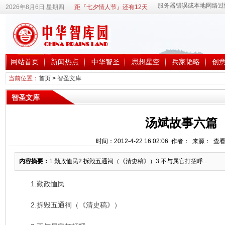
2026年8月6日 星期四
距『七夕情人节』还有12天
网站首页
新闻热点
中华智圣
思想星空
兵家韬略
创
当前位置：
首页
>
智圣文库
智圣文库
汤斌故事六篇
时间：2012-4-22 16:02:06 作者： 来源： 查
内容摘要：
1.勤政恤民2.拆毁五通祠（《清史稿》）3.不与属官打招呼...
1.勤政恤民
2.拆毁五通祠（《清史稿》）