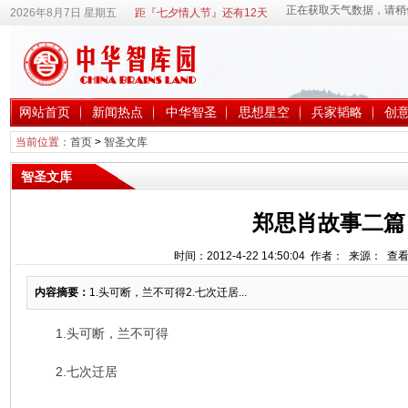
2026年8月7日 星期五
距『七夕情人节』还有12天
网站首页
新闻热点
中华智圣
思想星空
兵家韬略
创
当前位置：
首页
>
智圣文库
智圣文库
郑思肖故事二篇
时间：2012-4-22 14:50:04 作者： 来源： 查
内容摘要：
1.头可断，兰不可得2.七次迁居...
1.头可断，兰不可得
2.七次迁居