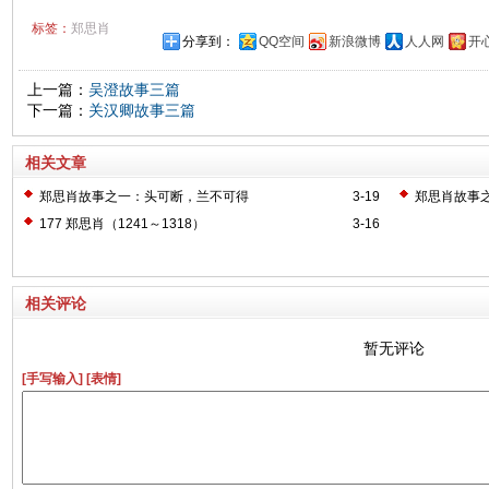
标签：
郑思肖
分享到：
QQ空间
新浪微博
人人网
开
上一篇：
吴澄故事三篇
下一篇：
关汉卿故事三篇
相关文章
郑思肖故事之一：头可断，兰不可得
3-19
郑思肖故事
177 郑思肖（1241～1318）
3-16
相关评论
暂无评论
[手写输入]
[表情]