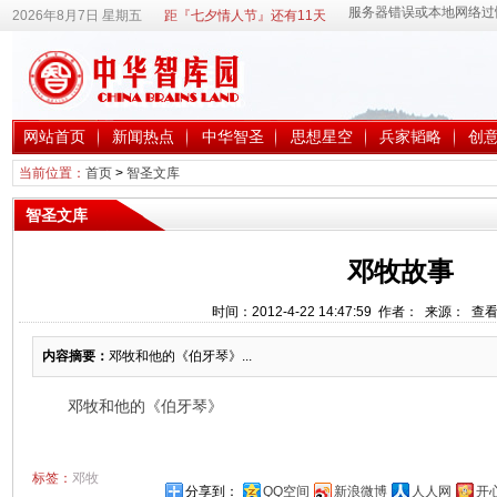
2026年8月7日 星期五
距『七夕情人节』还有11天
网站首页
新闻热点
中华智圣
思想星空
兵家韬略
创
当前位置：
首页
>
智圣文库
智圣文库
邓牧故事
时间：2012-4-22 14:47:59 作者： 来源： 查
内容摘要：
邓牧和他的《伯牙琴》...
邓牧和他的《伯牙琴》
标签：
邓牧
分享到：
QQ空间
新浪微博
人人网
开