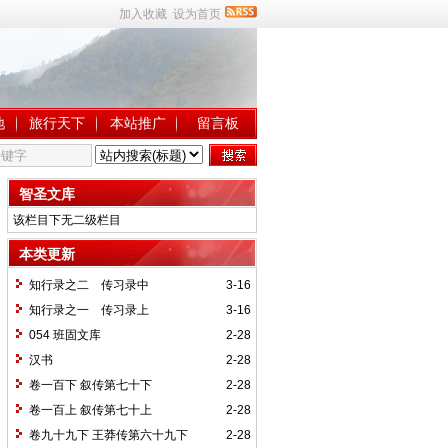
加入收藏
设为首页
地
旅行天下
本站推广
留言板
智圣文库
该栏目下无二级栏目
本类更新
知行录之二 传习录中
3-16
知行录之一 传习录上
3-16
054 班固文库
2-28
汉书
2-28
卷一百下 叙传第七十下
2-28
卷一百上 叙传第七十上
2-28
卷九十九下 王莽传第六十九下
2-28