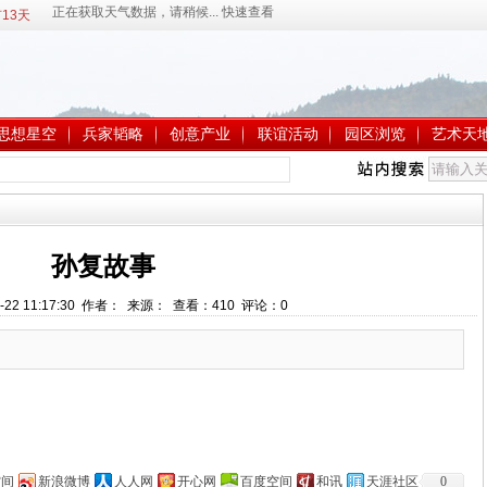
13天
思想星空
兵家韬略
创意产业
联谊活动
园区浏览
艺术天
孙复故事
-22 11:17:30 作者： 来源： 查看：
410
评论：
0
空间
新浪微博
人人网
开心网
百度空间
和讯
天涯社区
0