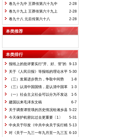
卷九十九中 王莽传第六十九中
2-28
卷九十九上 王莽传第六十九上
2-28
卷九十八 元后传第六十八
2-28
本类推荐
本类排行
报纸上的批评要实行“开、好、管”的
9-13
方针*
关于《人民日报》等报纸的理论水平
5-30
的批语〔1〕
（三）发展进步势力，争取中间势
1-8
力，孤立顽固势力
（三）认清中国国情，是认清中国革
1-3
命一切问题的基本依据
（一）社会主义社会可以分为不发达
1-5
和比较发达两个阶段
建国以来毛泽东文稿
6-7
关于调查谭世瑛的历史情况给湘乡县
5-22
委的信和给谭世瑛的复信
今天保护机密比过去更重要〔1〕
5-31
中央关于印发《中共中央关于实行精
5-13
兵简政、增产节约、反对贪污、反对浪费
对《关于一九三一年九月至一九三五
6-10