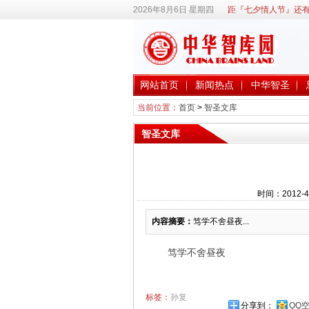
2026年8月6日 星期四
距『七夕情人节』还有
网站首页
新闻热点
中华智圣
当前位置：
首页
>
智圣文库
智圣文库
时间：2012-4
内容摘要：
笃学不舍昼夜...
笃学不舍昼夜
标签：
孙复
分享到：
QQ