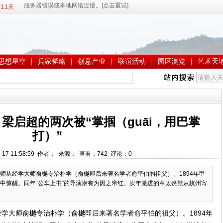
11天
思想星空
兵家韬略
创意产业
联谊活动
园区浏览
艺术天
梁启超的两次被“掌掴（guāi，用巴掌
打）”
-17 11:58:59 作者： 来源： 查看：
742
评论：
0
从经学大师俞樾专治朴学（俞樾即后来著名学者俞平伯的祖父）。1894年甲
中惊醒。同年“公车上书”的导演康有为因之窜红。次年激进的章太炎就从杭州寄
大师俞樾专治朴学（俞樾即后来著名学者俞平伯的祖父）。1894年