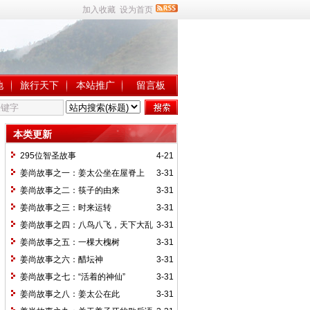
加入收藏
设为首页
地
旅行天下
本站推广
留言板
本类更新
295位智圣故事
4-21
姜尚故事之一：姜太公坐在屋脊上
3-31
姜尚故事之二：筷子的由来
3-31
姜尚故事之三：时来运转
3-31
姜尚故事之四：八鸟八飞，天下大乱
3-31
姜尚故事之五：一棵大槐树
3-31
姜尚故事之六：醋坛神
3-31
姜尚故事之七：“活着的神仙”
3-31
姜尚故事之八：姜太公在此
3-31