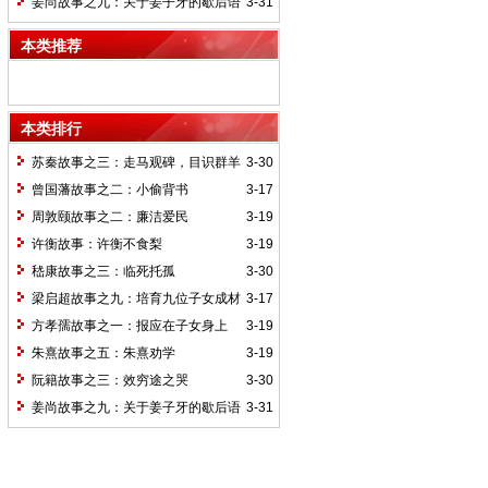
姜尚故事之九：关于姜子牙的歇后语
3-31
本类推荐
本类排行
苏秦故事之三：走马观碑，目识群羊
3-30
曾国藩故事之二：小偷背书
3-17
周敦颐故事之二：廉洁爱民
3-19
许衡故事：许衡不食梨
3-19
嵇康故事之三：临死托孤
3-30
梁启超故事之九：培育九位子女成材
3-17
的神奇“小妾”——王桂荃
方孝孺故事之一：报应在子女身上
3-19
朱熹故事之五：朱熹劝学
3-19
阮籍故事之三：效穷途之哭
3-30
姜尚故事之九：关于姜子牙的歇后语
3-31