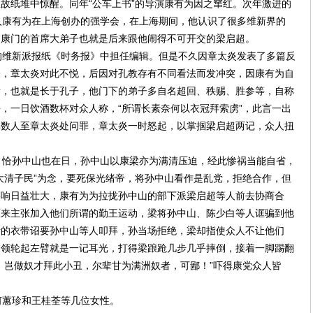
故纸堆中惊醒。同年“公车上书”的导演康有为因之窜红。次年激进的
入康有为在上海创办的强学会，在上海期间，他认识了很多维新界的
了康门的首席大弟子也就是后来跟他闹得不可开交的梁启超。
维新派报纸《时务报》中担任编辑。但是不久因章太炎发表了多篇反
表，章太炎对此不悦，后因对孔教存有不同看法而发冲突，因康有为自
素，也就是长于孔子，他门下的弟子多自名超回、秩赐、胜参等，自称
，一日饮酒数杯对众人称，“所谓长素奈何以衣冠拜索虏”，此言一出
率数人至章太炎处问罪，章太炎一时怒起，以掌掴梁启超两记，众人扭
恰孙中山也在日，孙中山以康梁亦为满清压迫，经此惨祸当能自省，
大清子民”为念，要死保光绪帝，将孙中山看作是乱党，拒绝合作，但
影响日益壮大，康有为为拉拢孙中山的部下派梁启超等人前去协商合
原来主张加入他们所谓的勤王运动，梁将孙中山、陈少白等人诓骗到他
绪的衣带诏要孙中山等人叩拜，孙当场拒绝，梁却指使众人不让他们
衣领轮起左臂就是一记耳光，打得梁踉跄几步几乎摔倒，接着一脚踢翻
，岂做奴才拜此小丑，尔辈甘为满洲奴者，可鄙！”吓得康党众人皆
蕙珍和王桂荃等几位女性。