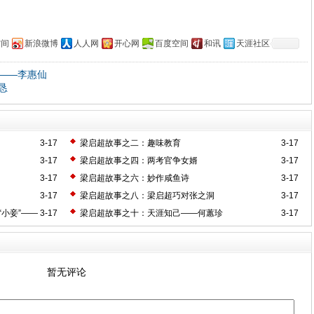
空间
新浪微博
人人网
开心网
百度空间
和讯
天涯社区
——李惠仙
恳
3-17
梁启超故事之二：趣味教育
3-17
3-17
梁启超故事之四：两考官争女婿
3-17
3-17
梁启超故事之六：妙作咸鱼诗
3-17
3-17
梁启超故事之八：梁启超巧对张之洞
3-17
小妾”——
3-17
梁启超故事之十：天涯知己——何蕙珍
3-17
暂无评论