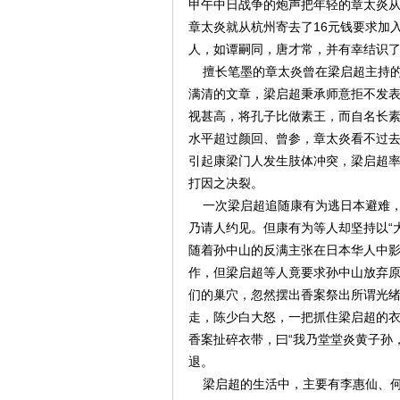
甲午中日战争的炮声把年轻的章太炎从
章太炎就从杭州寄去了16元钱要求加
人，如谭嗣同，唐才常，并有幸结识
擅长笔墨的章太炎曾在梁启超主持的
满清的文章，梁启超秉承师意拒不发
视甚高，将孔子比做素王，而自名长
水平超过颜回、曾参，章太炎看不过去
引起康梁门人发生肢体冲突，梁启超
打因之决裂。
一次梁启超追随康有为逃日本避难，
乃请人约见。但康有为等人却坚持以“
随着孙中山的反满主张在日本华人中
作，但梁启超等人竟要求孙中山放弃
们的巢穴，忽然摆出香案祭出所谓光
走，陈少白大怒，一把抓住梁启超的
香案扯碎衣带，曰“我乃堂堂炎黄子孙
退。
梁启超的生活中，主要有李惠仙、何