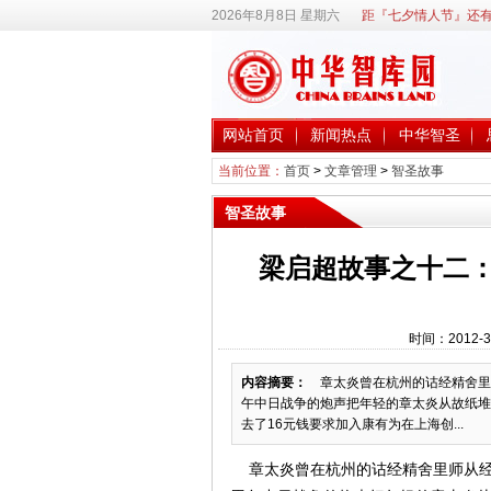
2026年8月8日 星期六
距『七夕情人节』还有
网站首页
新闻热点
中华智圣
当前位置：
首页
>
文章管理
>
智圣故事
智圣故事
梁启超故事之十二：
时间：2012-3
内容摘要：
章太炎曾在杭州的诂经精舍里师
午中日战争的炮声把年轻的章太炎从故纸堆
去了16元钱要求加入康有为在上海创...
章太炎曾在杭州的诂经精舍里师从经学