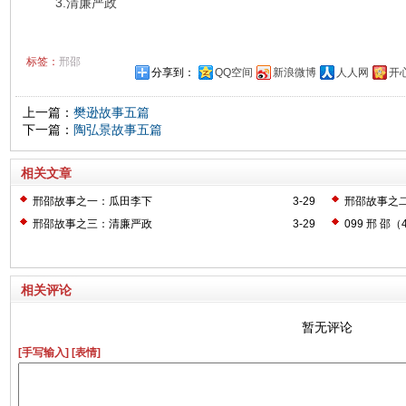
3.清廉严政
标签：
邢邵
分享到：
QQ空间
新浪微博
人人网
开
上一篇：
樊逊故事五篇
下一篇：
陶弘景故事五篇
相关文章
邢邵故事之一：瓜田李下
3-29
邢邵故事之
邢邵故事之三：清廉严政
3-29
099 邢 邵（
相关评论
暂无评论
[手写输入]
[表情]