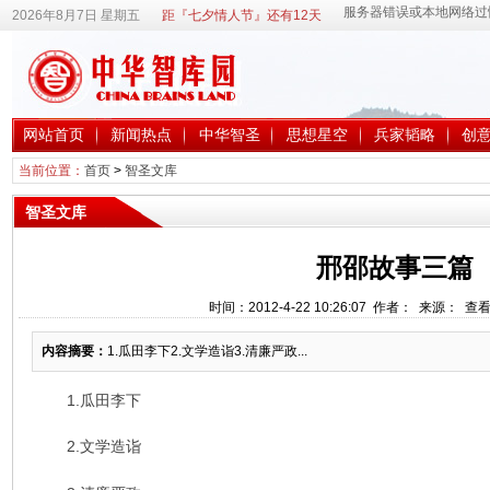
2026年8月7日 星期五
距『七夕情人节』还有12天
网站首页
新闻热点
中华智圣
思想星空
兵家韬略
创
当前位置：
首页
>
智圣文库
智圣文库
邢邵故事三篇
时间：2012-4-22 10:26:07 作者： 来源： 查
内容摘要：
1.瓜田李下2.文学造诣3.清廉严政...
1.瓜田李下
2.文学造诣