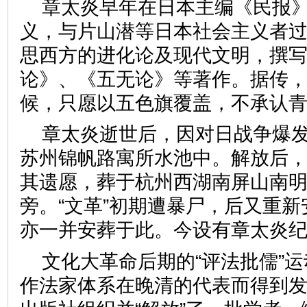
章太炎早年在日本主编《民报
义，与片山潜等日本社会主义者
思西方的进化论及现代文明，撰
论》、《五无论》等著作。据传
候，只愿以五色旗覆盖，不承认
章太炎逝世后，因对日战争爆发
苏州锦帆路寓所水池中。解放后
其遗愿，葬于杭州西湖南屏山南
旁。“文革”初期遭暴尸，后又重
亦一并安葬于此。今设有章太炎
文化大革命后期的“评法批儒”
作法家体系在晚清的代表而得到