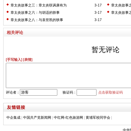
章太炎故事之三：章太炎联讽康有为
3-17
章太炎故事
章太炎故事之六：与胡适的轶事
3-17
章太炎故事
章太炎故事之八：与袁世凯的轶事
3-17
相关评论
暂无评论
[手写输入]
[表情]
评论者：
验证码：
点击获取验证码
中企集成
|
中国共产党新闻网
|
中红网-红色旅游网
|
黄埔军校同学会
|
中华