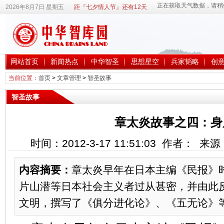
2026年8月7日 星期五
距『七夕情人节』还有12天
网站首页
新闻热点
中华智圣
思想星空
兵家韬略
创
当前位置：
首页
>
文章管理
>
智圣故事
智圣故事
章太炎故事之四：身
时间：2012-3-17 11:51:03 作者： 
内容摘要：
章太炎早年在日本主编《民报》
片山潜等日本社会主义者过从甚密，并由此
文明，撰写了《俱分进化论》、《五无论》