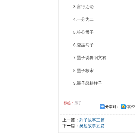
3.言行之论
4.一分为二
5.答公孟子
6.驳巫马子
7.墨子说鲁阳文君
8.墨子救宋
9.墨子怒耕柱子
标签：
墨子
分享到：
QQ
上一篇：
列子故事三篇
下一篇：
吴起故事五篇