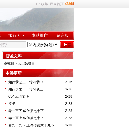
加入收藏
设为首页
地
旅行天下
本站推广
留言板
智圣文库
该栏目下无二级栏目
本类更新
知行录之二 传习录中
3-16
知行录之一 传习录上
3-16
054 班固文库
2-28
汉书
2-28
卷一百下 叙传第七十下
2-28
卷一百上 叙传第七十上
2-28
卷九十九下 王莽传第六十九下
2-28