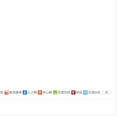
空间
新浪微博
人人网
开心网
百度空间
和讯
天涯社区
0