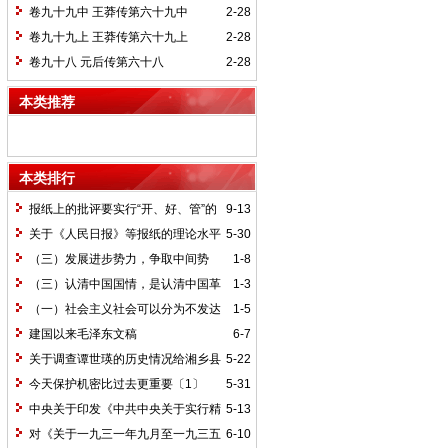
卷九十九中 王莽传第六十九中
2-28
卷九十九上 王莽传第六十九上
2-28
卷九十八 元后传第六十八
2-28
本类推荐
本类排行
报纸上的批评要实行“开、好、管”的
9-13
方针*
关于《人民日报》等报纸的理论水平
5-30
的批语〔1〕
（三）发展进步势力，争取中间势
1-8
力，孤立顽固势力
（三）认清中国国情，是认清中国革
1-3
命一切问题的基本依据
（一）社会主义社会可以分为不发达
1-5
和比较发达两个阶段
建国以来毛泽东文稿
6-7
关于调查谭世瑛的历史情况给湘乡县
5-22
委的信和给谭世瑛的复信
今天保护机密比过去更重要〔1〕
5-31
中央关于印发《中共中央关于实行精
5-13
兵简政、增产节约、反对贪污、反对浪费
对《关于一九三一年九月至一九三五
6-10