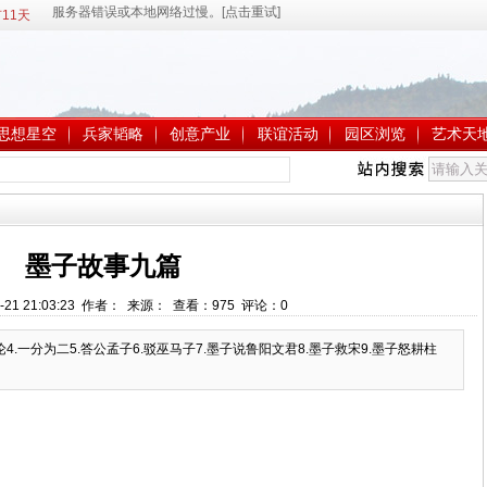
11天
思想星空
兵家韬略
创意产业
联谊活动
园区浏览
艺术天
墨子故事九篇
-21 21:03:23 作者： 来源： 查看：
975
评论：
0
论4.一分为二5.答公孟子6.驳巫马子7.墨子说鲁阳文君8.墨子救宋9.墨子怒耕柱