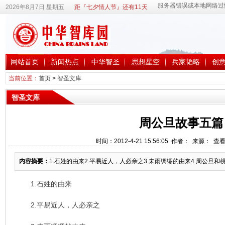
2026年8月7日 星期五
距『七夕情人节』还有11天
网站首页
新闻热点
中华智圣
思想星空
兵家韬略
创
当前位置：
首页
>
智圣文库
智圣文库
周公旦故事五篇
时间：2012-4-21 15:56:05 作者： 来源： 查
内容摘要：
1.石姓的由来2.平易近人，人必亲之3.未雨绸缪的由来4.周公旦和桃花
1.石姓的由来
2.平易近人，人必亲之