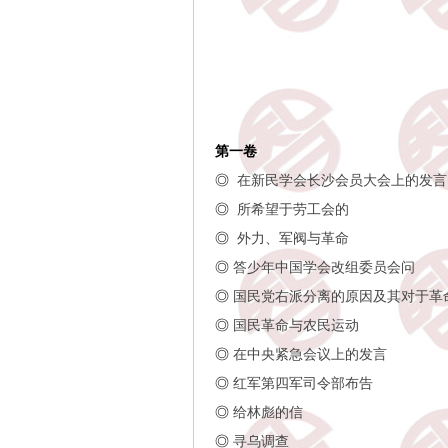
第一卷
◎
在新民学会长沙会员大会上的发言
◎
所希望于劳工会的
◎
外力、军阀与革命
◎
答少年中国学会改组委员会问
◎
国民党右派分离的原因及其对于革
◎
国民革命与农民运动
◎
在中央紧急会议上的发言
◎
红军第四军司令部布告
◎
给林彪的信
◎
寻乌调查