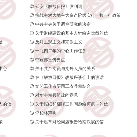
◎
延安《解放日报》发刊词
◎
抗战中对大地主大资产阶级实行一拉一打政策
◎
中共中央关于调查研究的决定
◎
关于财经建设的基本方针给谢觉哉的信
信
◎
反对主观主义和宗派主义
◎
一九四二年的中心工作任务
◎
中宣部宣传要点
中心
◎
关于共产党员与党外人员的关系
◎
在《解放日报》改版座谈会上的讲话
◎
文艺工作者要同工农兵相结合
◎
对华中精兵简政的意见
人的信
◎
关于报纸和翻译工作问题给何凯丰的信
◎
评柏林声明
策
◎
关于起草财经问题报告给南汉宸的信