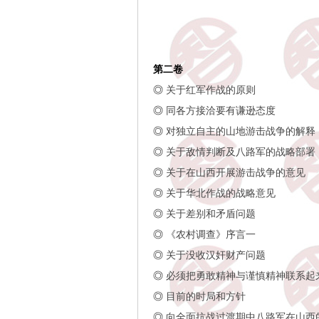
第二卷
◎
关于红军作战的原则
◎
同各方接洽要有谦逊态度
◎
对独立自主的山地游击战争的解释
◎
关于敌情判断及八路军的战略部署
◎
关于在山西开展游击战争的意见
◎
关于华北作战的战略意见
◎
关于差别和矛盾问题
◎
《农村调查》序言一
◎
关于没收汉奸财产问题
◎
必须把勇敢精神与谨慎精神联系起
◎
目前的时局和方针
◎
向全面抗战过渡期中八路军在山西