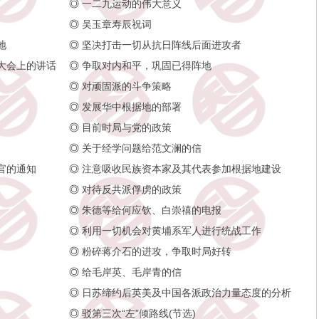
◎
一二九运动的伟大意义
◎
吴玉章寿辰祝词
地
◎
坚决打击一切从抗日阵线后面进攻者
大会上的讲话
◎
争取对内和平，巩固已得阵地
◎
对顽固派的斗争策略
◎
发展华中根据地的部署
◎
目前时局与党的政策
◎
关于经学问题给范文澜的信
官的通知
◎
注意吸收民族资本家及其代表参加根据地建设
◎
对待反共派俘虏的政策
◎
朱德等给何应钦、白崇禧的电报
◎
利用一切机会对黄埔系军人进行统战工作
◎
粉碎蒋介石的进攻，争取时局好转
◎
给毛岸英、毛岸青的信
◎
日苏缔约后英美及中国各派政治力量态度的分析
◎
驳第三次“左”倾路线(节选)