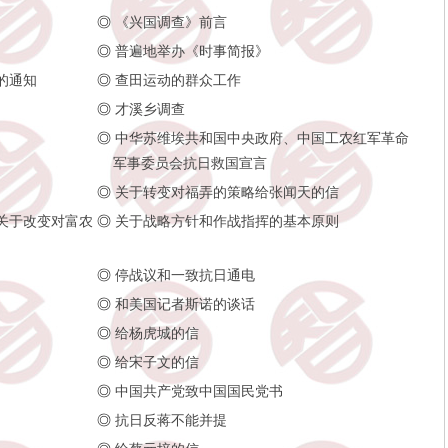
◎
《兴国调查》前言
◎
普遍地举办《时事简报》
的通知
◎
查田运动的群众工作
◎
才溪乡调查
◎
中华苏维埃共和国中央政府、中国工农红军革命
军事委员会抗日救国宣言
◎
关于转变对福弄的策略给张闻天的信
关于改变对富农
◎
关于战略方针和作战指挥的基本原则
◎
停战议和一致抗日通电
◎
和美国记者斯诺的谈话
◎
给杨虎城的信
◎
给宋子文的信
◎
中国共产党致中国国民党书
◎
抗日反蒋不能并提