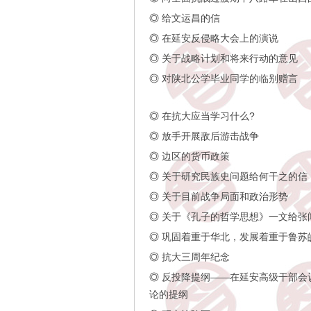
◎
给文运昌的信
◎
在延安反侵略大会上的演说
◎
关于战略计划和将来行动的意见
◎
对陕北公学毕业同学的临别赠言
◎
在抗大应当学习什么?
◎
放手开展敌后游击战争
◎
边区的货币政策
◎
关于研究民族史问题给何干之的信
◎
关于目前战争局面和政治形势
◎
关于《孔子的哲学思想》一文给张闻
◎
巩固着重于华北，发展着重于鲁苏
◎
抗大三周年纪念
◎
反投降提纲——在延安高级干部会
论的提纲