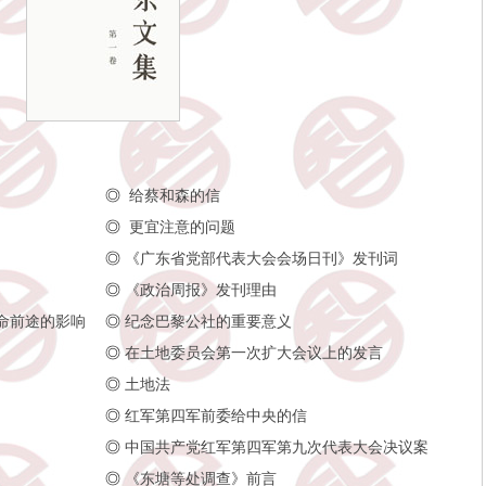
◎
给蔡和森的信
◎
更宜注意的问题
◎
《广东省党部代表大会会场日刊》发刊词
◎
《政治周报》发刊理由
命前途的影响
◎
纪念巴黎公社的重要意义
◎
在土地委员会第一次扩大会议上的发言
◎
土地法
◎
红军第四军前委给中央的信
◎
中国共产党红军第四军第九次代表大会决议案
◎
《东塘等处调查》前言