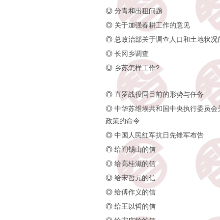
◎
分青和出租问题
◎
关于加强春耕工作的意见
◎
总政治部关于调查人口和土地状况
◎
长冈乡调查
◎
乡苏怎样工作?
◎
直罗战役同目前的形势与任务
◎
中华苏维埃共和国中央执行委员会
政策的命令
◎
中国人民红军抗日先锋军布告
◎
给阎锡山的信
◎
给高桂滋的信
◎
给宋哲元的信
◎
给傅作义的信
◎
给王以哲的信