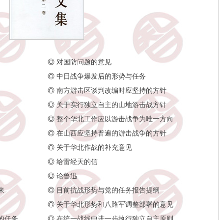
◎
对国防问题的意见
◎
中日战争爆发后的形势与任务
◎
南方游击区谈判改编时应坚持的方针
◎
关于实行独立自主的山地游击战方针
◎
整个华北工作应以游击战争为唯一方向
◎
在山西应坚持普遍的游击战争的方针
◎
关于华北作战的补充意见
◎
给雷经天的信
◎
论鲁迅
来
◎
目前抗战形势与党的任务报告提纲
◎
关于华北形势和八路军调整部署的意见
的任务
◎
在统一战线中进一步执行独立自主原则