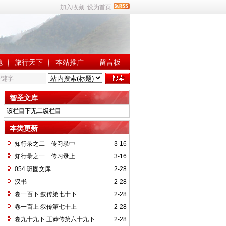
加入收藏
设为首页
地
旅行天下
本站推广
留言板
智圣文库
该栏目下无二级栏目
本类更新
知行录之二 传习录中
3-16
知行录之一 传习录上
3-16
054 班固文库
2-28
汉书
2-28
卷一百下 叙传第七十下
2-28
卷一百上 叙传第七十上
2-28
卷九十九下 王莽传第六十九下
2-28