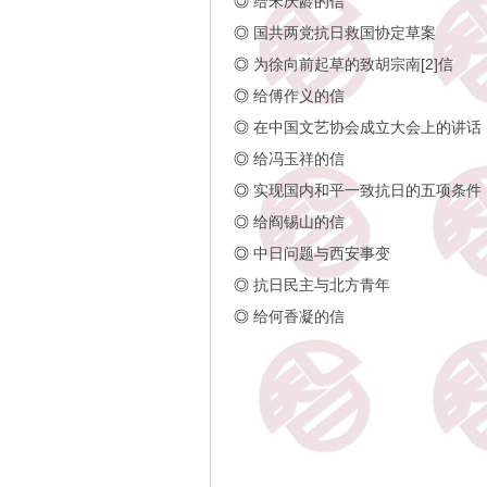
◎
给宋庆龄的信
◎
国共两党抗日救国协定草案
◎
为徐向前起草的致胡宗南[2]信
◎
给傅作义的信
◎
在中国文艺协会成立大会上的讲话
◎
给冯玉祥的信
◎
实现国内和平一致抗日的五项条件
◎
给阎锡山的信
◎
中日问题与西安事变
◎
抗日民主与北方青年
◎
给何香凝的信