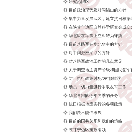
◎
研究沦陷区
◎
目前政治形势及对阎锡山的方针
◎
集中力量发展武装，建立抗日根据
◎
在陕甘宁边区自然科学研究会成立
◎
华北应在军事上立即转为守势
◎
目前八路军在华北华中的方针
◎
对中间派应采取的方针
◎
对八路军政治工作的几点意见
◎
关于调查地主资产阶级和国民党军
◎
防止执行政策时犯“左”倾错误
◎
动员一切力量进行争取友军工作
◎
华北各部队今年冬季的任务
◎
抗日根据地应实行的各项政策
◎
我们决不能怕破裂
◎
目前的国共关系和我们的策略
◎
陕甘宁边区施政纲领