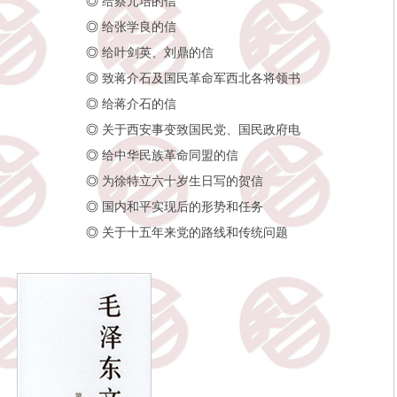
◎
给蔡元培的信
◎
给张学良的信
◎
给叶剑英、刘鼎的信
◎
致蒋介石及国民革命军西北各将领书
◎
给蒋介石的信
◎
关于西安事变致国民党、国民政府电
◎
给中华民族革命同盟的信
◎
为徐特立六十岁生日写的贺信
◎
国内和平实现后的形势和任务
◎
关于十五年来党的路线和传统问题