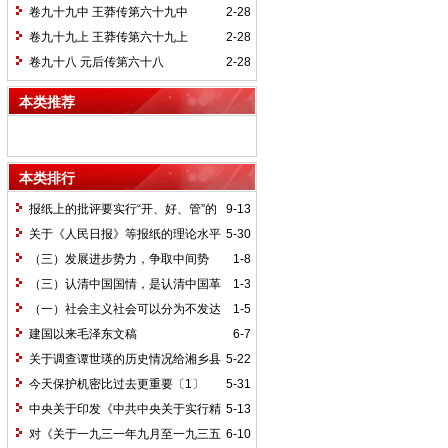
卷九十九中 王莽传第六十九中
2-28
卷九十九上 王莽传第六十九上
2-28
卷九十八 元后传第六十八
2-28
本类推荐
本类排行
报纸上的批评要实行“开、好、管”的
9-13
方针*
关于《人民日报》等报纸的理论水平
5-30
的批语〔1〕
（三）发展进步势力，争取中间势
1-8
力，孤立顽固势力
（三）认清中国国情，是认清中国革
1-3
命一切问题的基本依据
（一）社会主义社会可以分为不发达
1-5
和比较发达两个阶段
建国以来毛泽东文稿
6-7
关于调查谭世瑛的历史情况给湘乡县
5-22
委的信和给谭世瑛的复信
今天保护机密比过去更重要〔1〕
5-31
中央关于印发《中共中央关于实行精
5-13
兵简政、增产节约、反对贪污、反对浪费
对《关于一九三一年九月至一九三五
6-10