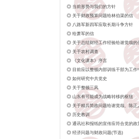
◎
当前形势与我们的方针
◎
关于财政预算问题给林伯渠的信
◎
八路军新四军应取长期斗争方针
◎
给萧军的信
◎
关于总结财经工作经验给谢觉哉的
◎
关于农村调查
◎
《文化课本》序言
◎
目前应以整顿内部训练干部为工作
◎
如何研究中共党史
◎
关于整顿三风
◎
山东有可能成为战略转移的枢纽
◎
关于精兵简政问题给谢觉哉、陈正
◎
历史教训
◎
通讯社和报纸的宣传应符合党的政
◎
经济问题与财政问题(节选)