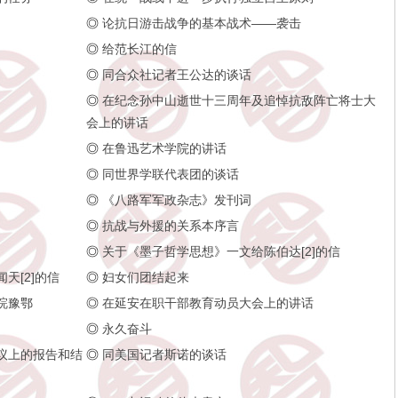
◎
论抗日游击战争的基本战术——袭击
◎
给范长江的信
◎
同合众社记者王公达的谈话
◎
在纪念孙中山逝世十三周年及追悼抗敌阵亡将士大
会上的讲话
◎
在鲁迅艺术学院的讲话
◎
同世界学联代表团的谈话
◎
《八路军军政杂志》发刊词
◎
抗战与外援的关系本序言
◎
关于《墨子哲学思想》一文给陈伯达[2]的信
天[2]的信
◎
妇女们团结起来
皖豫鄂
◎
在延安在职干部教育动员大会上的讲话
◎
永久奋斗
议上的报告和结
◎
同美国记者斯诺的谈话