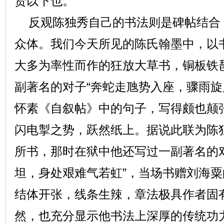
贤以下也。”
反观陈独秀自己的书法则是碑帖结合
众体。我们今天所见的陈氏翰墨中，以
大多为率性而作的狂放大草书，铜板铁
副著名的对子“奔蛇走虺势入座，骤雨旋
怀素《自叙帖》中的句子，写得颇也颠
闪电掣之势，跃然纸上。据说此联为陈
所书，那时在狱中他还写过一副著名的
坦，身处艰难气若虹”，当场书赠刘海
结体开张，线条生辣，章法极具作者固
然，也充分显示他书法上深厚的传统功