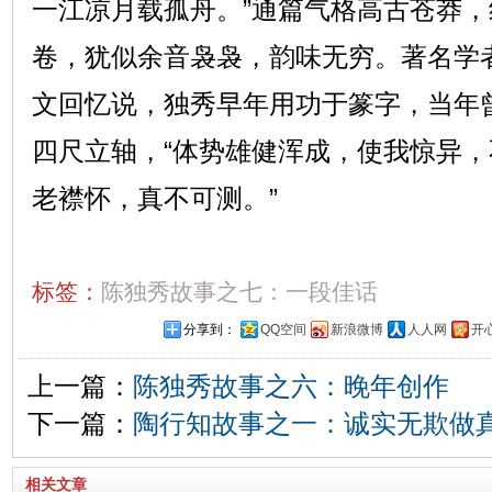
一江凉月载孤舟。”通篇气格高古苍莽
卷，犹似余音袅袅，韵味无穷。著名学
文回忆说，独秀早年用功于篆字，当年
四尺立轴，“体势雄健浑成，使我惊异
老襟怀，真不可测。”
标签：
陈独秀故事之七：一段佳话
分享到：
QQ空间
新浪微博
人人网
开
上一篇：
陈独秀故事之六：晚年创作
下一篇：
陶行知故事之一：诚实无欺做
相关文章