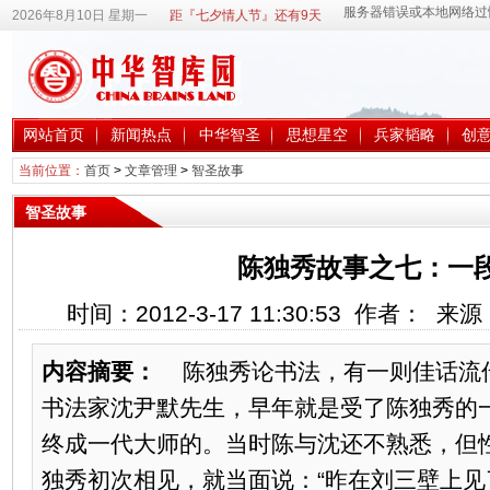
2026年8月10日 星期一
距『七夕情人节』还有9天
网站首页
新闻热点
中华智圣
思想星空
兵家韬略
创
当前位置：
首页
>
文章管理
>
智圣故事
智圣故事
陈独秀故事之七：一
时间：2012-3-17 11:30:53 作者： 
内容摘要：
陈独秀论书法，有一则佳话流
书法家沈尹默先生，早年就是受了陈独秀的一
终成一代大师的。当时陈与沈还不熟悉，但
独秀初次相见，就当面说：“昨在刘三壁上