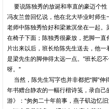
要说陈独秀的放诞和率直的豪迈个性
冯友兰曾回忆说，他在北大毕业时师生
老师中陈独秀恰好和梁漱溟坐在一起。
在椅子下面；陈独秀很豪放，把脚一直
片出来以后，班长给陈先生送去，他一
是梁先生的脚伸得太远一点。”班长忍不
呀。”
当然，陈先生写字也并非都把“脚”伸
年书赠台静农的一幅行楷诗笺，录自己
游》：“匆匆二十年前事，燕子矶边忆