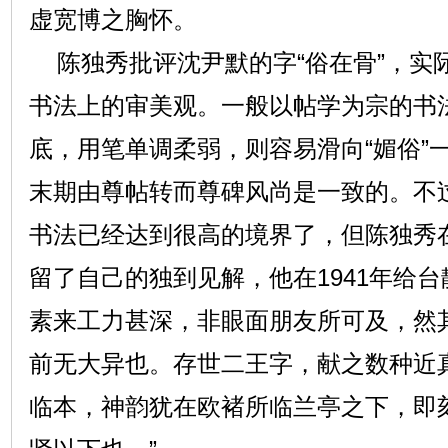
虚宽博之胸怀。
陈独秀批评沈尹默的字“俗在骨”，实
书法上的审美观。一般以帖学为宗的书
底，用笔单调柔弱，则容易滑向“媚俗”
末期由尊帖转而尊碑风尚是一致的。不
书法已经达到很高的境界了，但陈独秀
留了自己的独到见解，他在1941年给台
素来工力甚深，非眼面朋友所可及，然
前无大异也。存世二王字，献之数种近
临本，神韵犹在欧褚所临兰亭之下，即