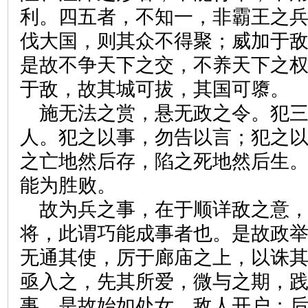
利。四五者，不知一，非霸王之
伐大国，则其众不得聚；威加于
是故不争天下之交，不养天下之
于敌，故其城可拔，其国可隳。
施无法之赏，悬无政之令。犯
人。犯之以事，勿告以言；犯之
之亡地然后存，陷之死地然后生
能为胜败。
故为兵之事，在于顺详敌之意
将，此谓巧能成事者也。是故政
无通其使，厉于廊庙之上，以诛
亟入之，先其所爱，微与之期，
事。是故始如处女，敌人开户；