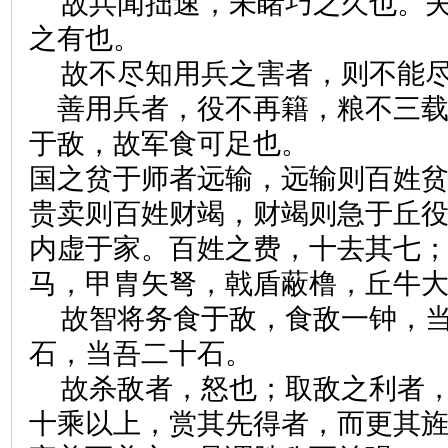
故兵闻拙速，未睹巧之久也。
之有也。
故不尽知用兵之害者，则不能
善用兵者，役不再籍，粮不三
于敌，故军食可足也。
国之贫于师者远输，远输则百姓
贵卖则百姓财竭，财竭则急于丘
内虚于家。百姓之费，十去其七
马，甲胄矢弩，戟盾蔽橹，丘牛
故智将务食于敌，食敌一钟，
石，当吾二十石。
故杀敌者，怒也；取敌之利者
十乘以上，赏其先得者，而更其