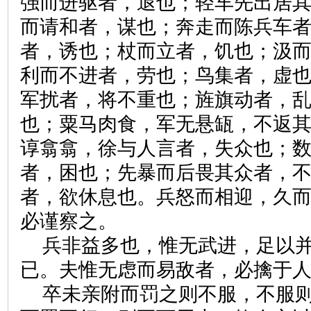
强而进驱者，退也；轻车先出居
而请和者，谋也；奔走而陈兵车
者，诱也；杖而立者，饥也；汲
利而不进者，劳也；鸟集者，虚
军扰者，将不重也；旌旗动者，
也；粟马肉食，军无悬缻，不返
谆翕翕，徐与人言者，失众也；
者，困也；先暴而后畏其众者，
者，欲休息也。兵怒而相迎，久
必谨察之。
兵非益多也，惟无武进，足以
已。夫惟无虑而易敌者，必擒于
卒未亲附而罚之则不服，不服