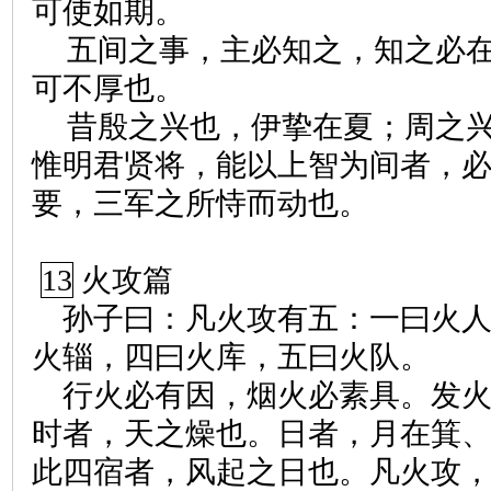
可使如期。
五间之事，主必知之，知之必
可不厚也。
昔殷之兴也，伊挚在夏；周之
惟明君贤将，能以上智为间者，
要，三军之所恃而动也。
13
火攻篇
孙子曰：凡火攻有五：一曰火
火辎，四曰火库，五曰火队。
行火必有因，烟火必素具。发
时者，天之燥也。日者，月在箕
此四宿者，风起之日也。凡火攻