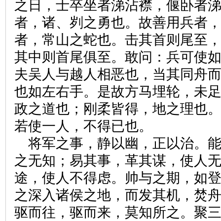
之日，士卒坐者涕沾襟，偃卧者
者，诸、刿之勇也。故善用兵者
者，常山之蛇也。击其首则尾至
其中则首尾俱至。敢问：兵可使
夫吴人与越人相恶也，当其同舟
也如左右手。是故方马埋轮，未
政之道也；刚柔皆得，地之理也
若使一人，不得已也。
将军之事，静以幽，正以治。
之无知；易其事，革其谋，使人
途，使人不得虑。帅与之期，如
之深入诸侯之地，而发其机，焚
驱而往，驱而来，莫知所之。聚