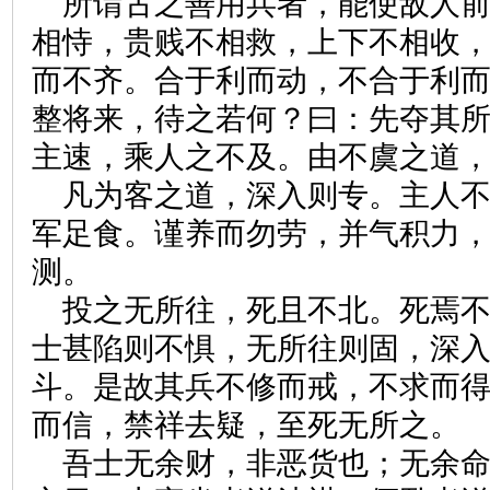
所谓古之善用兵者，能使敌人
相恃，贵贱不相救，上下不相收
而不齐。合于利而动，不合于利
整将来，待之若何？曰：先夺其
主速，乘人之不及。由不虞之道
凡为客之道，深入则专。主人
军足食。谨养而勿劳，并气积力
测。
投之无所往，死且不北。死焉
士甚陷则不惧，无所往则固，深
斗。是故其兵不修而戒，不求而
而信，禁祥去疑，至死无所之。
吾士无余财，非恶货也；无余