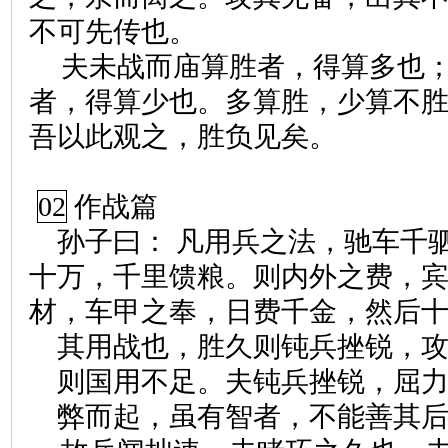
不可先传也。
夫未战而庙算胜者，得算多也
者，得算少也。多算胜，少算不
吾以此观之，胜负见矣。
02
作战篇
孙子曰： 凡用兵之法，驰车千
十万，千里馈粮。则内外之费，
材，车甲之奉，日费千金，然后
其用战也，胜久则钝兵挫锐，
则国用不足。夫钝兵挫锐，屈
弊而起，虽有智者，不能善其