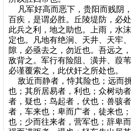
凡军好高而恶下，贵阳而贱阴
百疾，是谓必胜。丘陵堤防，必
此兵之利，地之助也。上雨，水
定也。凡地有绝涧、天井、天牢
隙，必亟去之，勿近也。吾远之
敌背之。军行有险阻、潢井、葭
必谨覆索之，此伏奸之所处也。
敌近而静者，恃其险也；远而
也；其所居易者，利也；众树动
者，疑也；鸟起者，伏也；兽骇
者，车来也；卑而广者，徒来也
也；少而往来者，营军也；辞卑