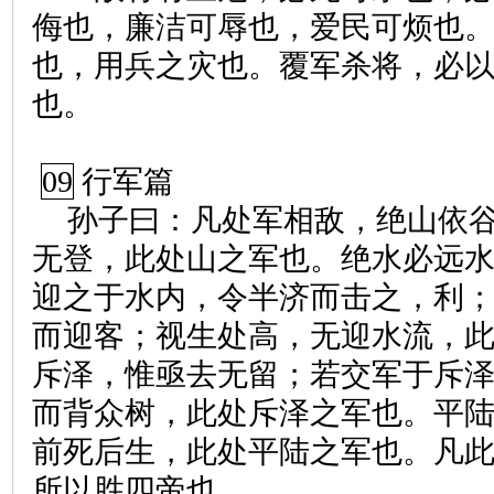
侮也，廉洁可辱也，爱民可烦也
也，用兵之灾也。覆军杀将，必
也。
09
行军篇
孙子曰：凡处军相敌，绝山依
无登，此处山之军也。绝水必远
迎之于水内，令半济而击之，利
而迎客；视生处高，无迎水流，
斥泽，惟亟去无留；若交军于斥
而背众树，此处斥泽之军也。平
前死后生，此处平陆之军也。凡
所以胜四帝也。