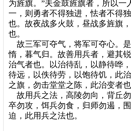
为旌旗。”夫金鼓旌旗者，所以一
一，则勇者不得独进，怯者不得
也。故夜战多火鼓，昼战多旌旗
也。
故三军可夺气，将军可夺心。
惰，暮气归。故善用兵者，避其
治气者也。以治待乱，以静待哗
待远，以佚待劳，以饱待饥，此
之旗，勿击堂堂之陈，此治变者
故用兵之法，高陵勿向，背丘
卒勿攻，饵兵勿食，归师勿遏，
迫，此用兵之法也。