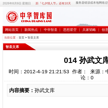
2026年8月9日 星期日
距『七夕情人节』还有10天
网站首页
新闻热点
中华智圣
思想星空
兵家韬略
创
当前位置：
首页
>
智圣文库
智圣文库
014 孙武文
时间：2012-4-19 21:21:53 作者： 
论：
0
内容摘要：
孙武文库