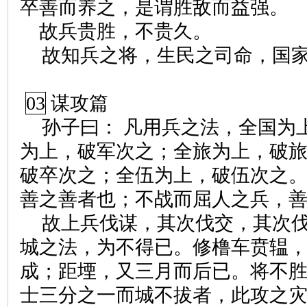
卒善而养之，是谓胜敌而益强。
故兵贵胜，不贵久。
故知兵之将，生民之司命，国
03
谋攻篇
孙子曰： 凡用兵之法，全国为
为上，破军次之；全旅为上，破
破卒次之；全伍为上，破伍次之
善之善者也；不战而屈人之兵，
故上兵伐谋，其次伐交，其次
城之法，为不得已。修橹车贲辒
成；距堙，又三月而后已。将不
士三分之一而城不拔者，此攻之