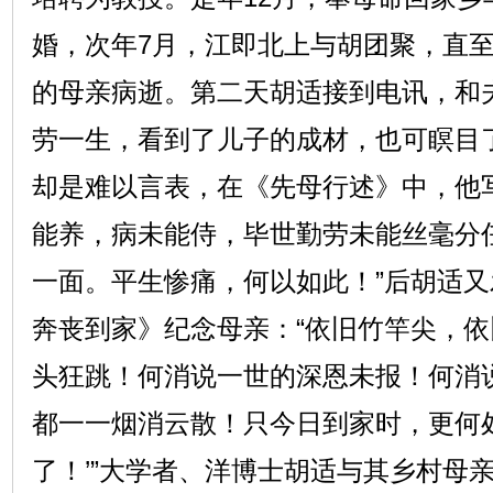
婚，次年7月，江即北上与胡团聚，直至
的母亲病逝。第二天胡适接到电讯，和
劳一生，看到了儿子的成材，也可瞑目
却是难以言表，在《先母行述》中，他写
能养，病未能侍，毕世勤劳未能丝毫分
一面。平生惨痛，何以如此！”后胡适
奔丧到家》纪念母亲：“依旧竹竿尖，
头狂跳！何消说一世的深恩未报！何消
都一一烟消云散！只今日到家时，更何
了！’”大学者、洋博士胡适与其乡村母