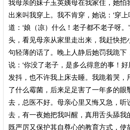
我母亲的妹子玉英姨母在我家住，她怕
出来叫我穿上。我不肯穿，她说：‘穿上
道：‘娘（凉）什么！老子都不老子呀。
头，看见母亲从家里走出来，我赶快把
句轻薄的话了。晚上人静后她罚我跪下
说：‘你没了老子，是多么得意的事！好
发抖，也不许我上床去睡。我跪着哭，
了什么霉菌，后来足足害了一年多的眼翳
去，总医不好。母亲心里又悔又急，听
去，有一夜她把我叫醒，真用舌头舔我
既严厉又保护其自尊心的教育方式，使