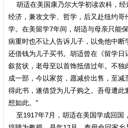
胡适在美国康乃尔大学初读农科，经
经济，兼攻文学、哲学，后又赴纽约哥
学。在美留学7年间，胡适与母亲只能
病重时也不让人告诉儿子，以免他中断
还借钱为儿子买书。胡适曾在《留学日
叙贫状，老母至以首饰抵借过年。不独
成一部，今以家贫，愿减价出售，至减
得此书，遂借贷为儿子购之。吾母遭此
想如此。”
至1917年7月，胡适在美国学成回国
培聘为教授。是年12月，奉母命回家乡