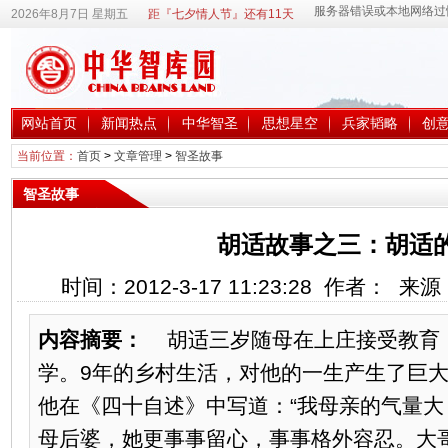
2026年8月7日 星期五
距『七夕情人节』还有11天
网站首页
新闻热点
中华智圣
思想星空
兵家韬略
创
当前位置：
首页
>
文章管理
>
智圣故事
智圣故事
胡适故事之三：胡适
时间：2012-3-17 11:23:28 作者： 
内容摘要：
胡适三岁随母在上庄接受教育，
学。9年的乡村生活，对他的一生产生了巨
他在《四十自述》中写道：“我母亲的气量
母后婆，她更事事留心，事事格外容忍。大