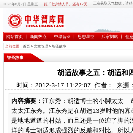
2026年8月7日 星期五
距『七夕情人节』还有12天
网站首页
新闻热点
中华智圣
思想星空
兵家韬略
创
当前位置：
首页
>
文章管理
>
智圣故事
智圣故事
胡适故事之五：胡适和
时间：2012-3-17 11:22:07 作者： 来
内容摘要：
江东秀：胡适博士的小脚太太 
太太江东秀。江东秀是在胡适13岁时他的寡
是地地道道的村姑，而且还是一位缠了脚的
洋的博士胡适形成强烈的反差和对比。所以