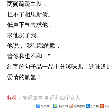
两鬓疏疏白发，
担不了相思新债。
低声下气去求他，
求他扔了我。
他说，“我唱我的歌，
管你和也不和！”
红字的句子品一品十分够味儿，这味道
爱情的氤氲！
标签：
胡适故事
胡适和四个女人
分享到：
QQ空间
新浪微博
人人网
开