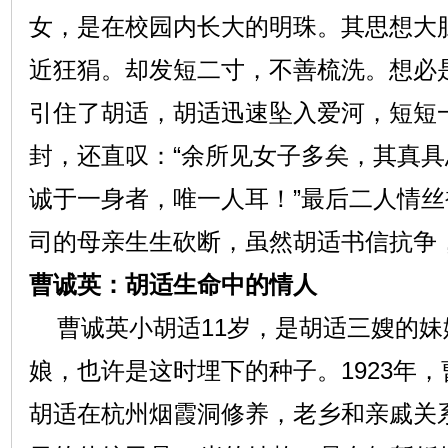
女，是在校园内长大的明珠。其思想大
近狂狷。却发短二寸，不善梳洗。想必
引住了胡适，胡适迅速坠入爱河，短短
封，还直叹：“余所见女子多矣，其真
诚于一身者，唯一人耳！”最后二人情
司的母亲生生砍断，虽然胡适书信抗争
曹诚英：胡适生命中的情人
曹诚英小胡适11岁，是胡适三嫂的妹
娘，也许是这时埋下的种子。1923年
胡适在杭州烟霞洞修养，老乡和亲戚关