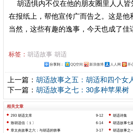
胡适惧内不仅在他的朋友圈里人人皆
在报纸上，帮他宣传广而告之。这是他
当然，这些有趣的逸事，今天也成了佳
标签：
胡适故事
胡适
分享到：
QQ空间
新浪微博
人人网
开
上一篇：
胡适故事之五：胡适和四个女
下一篇：
胡适故事之七：30多种苹果树
相关文章
293 胡适文库
9-12
胡适诗集
致胡适信〔１〕
6-14
胡适故事七
章太炎故事之六：与胡适的轶事
3-17
胡适故事之