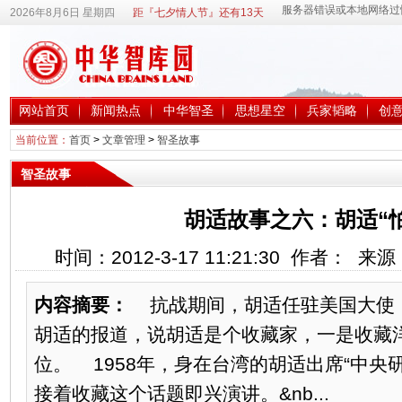
2026年8月6日 星期四
距『七夕情人节』还有13天
网站首页
新闻热点
中华智圣
思想星空
兵家韬略
创
当前位置：
首页
>
文章管理
>
智圣故事
智圣故事
胡适故事之六：胡适“
时间：2012-3-17 11:21:30 作者： 
内容摘要：
抗战期间，胡适任驻美国大使
胡适的报道，说胡适是个收藏家，一是收藏
位。 1958年，身在台湾的胡适出席“中央
接着收藏这个话题即兴演讲。&nb...