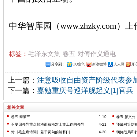
中华智库园（www.zhzky.com）上
标签：
毛泽东文集
卷五
对傅作义通电
分享到：
QQ空间
新浪微博
人人网
开
上一篇：
注意吸收自由资产阶级代表参
下一篇：
嘉勉重庆号巡洋舰起义[1]官兵
相关文章
卷五 秦策三
1-10
卷五 滕文公
不要因领导重点转移而放松对土改工作的领导
4-21
预筹对策防
对《毛主席诗词》若干词句的解释[1]
4-20
朝鲜战局和我