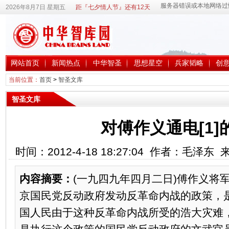
2026年8月7日 星期五
距『七夕情人节』还有12天
网站首页
新闻热点
中华智圣
思想星空
兵家韬略
创
当前位置：
首页
>
智圣文库
智圣文库
对傅作义通电[1]
时间：2012-4-18 18:27:04 作者：毛泽
内容摘要：
(一九四九年四月二日)傅作义将
京国民党反动政府发动反革命内战的政策，
国人民由于这种反革命内战所受的浩大灾难