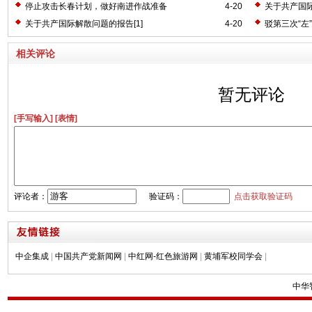
停止攻击长春计划，做好南进作战准备
4-20
关于共产国际
关于共产国际解散问题的报告[1]
4-20
驳第三次“左”
相关评论
暂无评论
[手写输入]
[表情]
评论者：
验证码：
点击获取验证码
中企集成
|
中国共产党新闻网
|
中红网-红色旅游网
|
黄埔军校同学会
|
中华