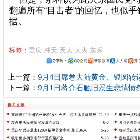
翻遍所有“目击者”的回忆，也似
据。
标签：
重庆
冲天
天大
大火
灰烬
分享到：
QQ空间
新浪微博
人人网
开
上一篇：
9月4日席卷大陆黄金、银圆转
下一篇：
9月1日蒋介石触旧景生悲情愤
相关文章
重庆黔江“亚洲第一廊桥”发生火灾 桥面木质建筑被
11-29
重庆一抗战
烧毁
攻占重庆应依情况发展而定[1]
6-6
吸引更多胡宗
重庆华岩寺展出120余幅甲骨文字画 最长36米
5-25
攻占重庆应
吸引更多胡宗南部于重庆聚歼之
5-23
嘉勉重庆号