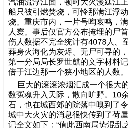
汽油流浮江面，顿时大火漫延江
船只被引燃焚烧，可怜那满江浮
烧。重庆市内，一片号啕哀鸣，
人寰。事后仅官方公布掩埋的尸首就
伤人数据不完全统计有4078人。
葬身火海化为灰烬、无尸可寻的
第一分局局长罗世麒的文字材料记
倍于江边那一个狭小地区的人数。
巨大的滚滚浓烟汇成一个很大
数冤魂升入天际，散向旷野。10
石，也在城西郊的院落中嗅到了
城中大火灾的消息很快传到了荷
记全文如下：“值此西南局势混乱