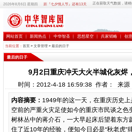
2026年8月6日 星期四
距『七夕情人节』还有13天
网站首页
新闻热点
中华智圣
思想星空
兵家韬略
创
当前位置：
首页
>
文章管理
>
最后的日子
最后的日子
9月2日重庆冲天大火半城化灰烬
时间：2012-4-18 16:59:38 作者： 
内容摘要：
1949年的这一天，在重庆历史
空前的严重火灾足使如今的重庆市民谈之色
树林丛中的蒋介石，一大早起床后望着东方
住了近10年的经验，便知今日必是“秋老虎