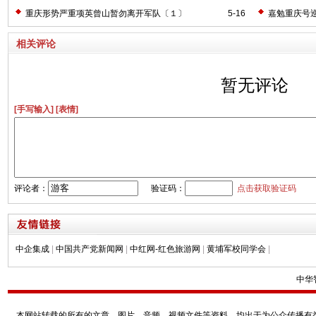
重庆形势严重项英曾山暂勿离开军队〔１〕
5-16
嘉勉重庆号巡
相关评论
暂无评论
[手写输入]
[表情]
评论者：
验证码：
点击获取验证码
中企集成
|
中国共产党新闻网
|
中红网-红色旅游网
|
黄埔军校同学会
|
中华
本网站转载的所有的文章、图片、音频、视频文件等资料，均出于为公众传播有益