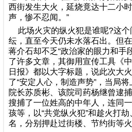
西街发生大火，延烧竟达十二小
声，惨不忍闻。”
此场火灾的纵火犯是谁呢?这个
纭，直至今天仍未水落石出。但
蒋介石却不乏“政治家的眼力和手
了许多文章，其御用宣传工具《
日报》都以大字标题，说此次大
了“安定人心，制造声势”，当局
院长苏质彬、该院司药杨继曾逮
搜捕了一位姓高的中年人，连同一
孩等，以“共党纵火犯”和趁火打
名，分别押赴过街楼、节约街等