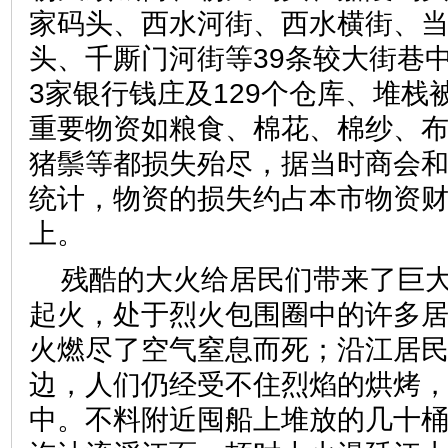
家码头、西水河街、西水横街、
头、千厮门河街等39条较大街巷
3家银行钱庄及129个仓库、堆栈
重要物资如粮食、棉花、棉纱、
猪鬃等都损失殆尽，据当时商会
统计，物资的损失约占本市物资
上。
残酷的大火给居民们带来了巨
起火，处于烈火包围圈中的许多
火燃尽了空气窒息而死；沿江居
边，人们仍经受不住烈焰的烘烤
中。不料附近囤船上堆放的几十