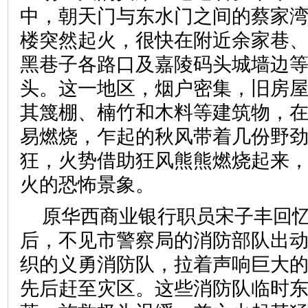
中，朝天门与东水门之间的蔡家湾
楼突然起火，很快在附近余家巷
黑巷子各路口及嘉陵码头城墙边
头。这一地区，烟户密集，旧房
其篾棚、楠竹和木料等建筑物，
易燃烧，乍起的秋风带着几份野
狂，火势借助狂风熊熊燃烧起来
火的恐怖景象。
原华西商业银行职员宋子丰回忆
后，不见市警察局的消防部队出
织的义勇消防队，拉着声响巨大
先后赶至灾区。这些消防队临时