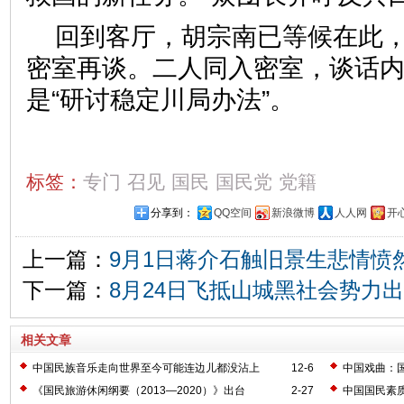
回到客厅，胡宗南已等候在此
密室再谈。二人同入密室，谈话
是“研讨稳定川局办法”。
标签：
专门
召见
国民
国民党
党籍
分享到：
QQ空间
新浪微博
人人网
开
上一篇：
9月1日蒋介石触旧景生悲情愤
下一篇：
8月24日飞抵山城黑社会势力
相关文章
中国民族音乐走向世界至今可能连边儿都没沾上
12-6
中国戏曲：
《国民旅游休闲纲要（2013—2020）》出台
2-27
中国国民素