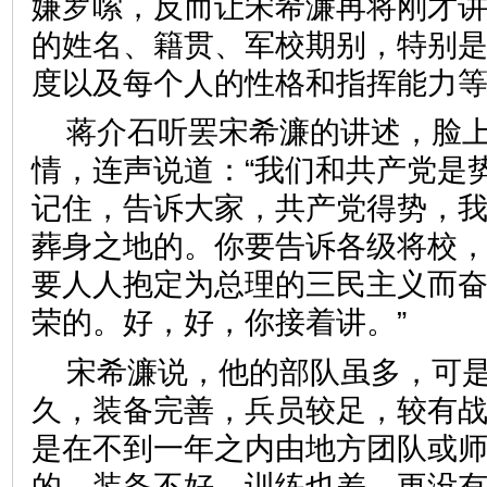
嫌罗嗦，反而让宋希濂再将刚才
的姓名、籍贯、军校期别，特别
度以及每个人的性格和指挥能力
蒋介石听罢宋希濂的讲述，脸
情，连声说道：“我们和共产党是
记住，告诉大家，共产党得势，
葬身之地的。你要告诉各级将校
要人人抱定为总理的三民主义而
荣的。好，好，你接着讲。”
宋希濂说，他的部队虽多，可
久，装备完善，兵员较足，较有
是在不到一年之内由地方团队或
的，装备不好，训练也差，更没