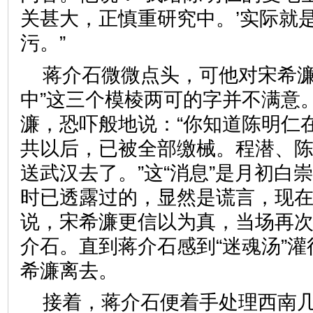
关甚大，正慎重研究中。’实际就
污。”
蒋介石微微点头，可他对宋希濂
中”这三个模棱两可的字并不满意
濂，恐吓般地说：“你知道陈明仁
共以后，已被全部缴械。程潜、
送武汉去了。”这“消息”是月初白
时已透露过的，显然是谎言，现
说，宋希濂更信以为真，当场再
介石。直到蒋介石感到“迷魂汤”
希濂离去。
接着，蒋介石便着手处理西南