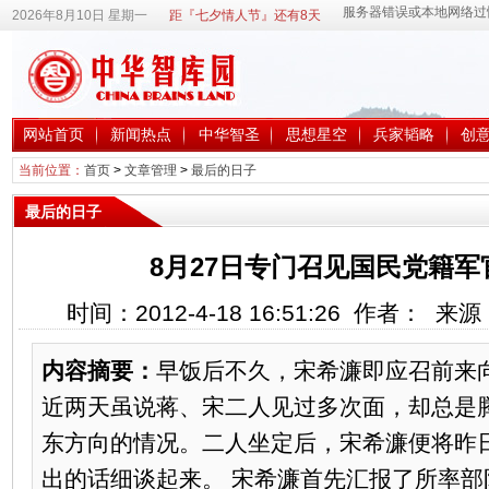
2026年8月10日 星期一
距『七夕情人节』还有8天
网站首页
新闻热点
中华智圣
思想星空
兵家韬略
创
当前位置：
首页
>
文章管理
>
最后的日子
最后的日子
8月27日专门召见国民党籍
时间：2012-4-18 16:51:26 作者： 
内容摘要：
早饭后不久，宋希濂即应召前来
近两天虽说蒋、宋二人见过多次面，却总是
东方向的情况。二人坐定后，宋希濂便将昨
出的话细谈起来。 宋希濂首先汇报了所率部