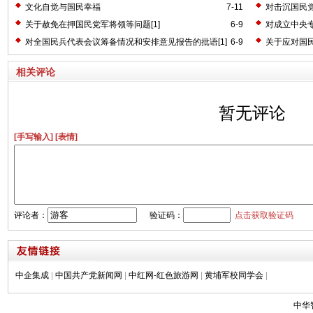
文化自觉与国民幸福
7-11
对击沉国民党
的批语[1]
关于赦免在押国民党军将领等问题[1]
6-9
对成立中央专
对全国民兵代表会议筹备情况和安排意见报告的批语[1]
6-9
关于应对国民
相关评论
暂无评论
[手写输入]
[表情]
评论者：
验证码：
点击获取验证码
中企集成
|
中国共产党新闻网
|
中红网-红色旅游网
|
黄埔军校同学会
|
中华