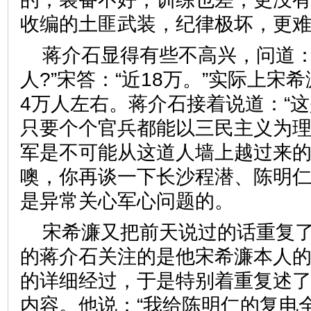
收编的土匪武装，纪律极坏，更
蒋介石显得有些不高兴，问道：
人?”宋答：“近18万。”实际上宋
4万人左右。蒋介石接着说道：“
只要个个官兵都能以三民主义为
军是不可能从这道人墙上越过来
噢，你再谈一下长沙程潜、陈明仁
是异常关心军心问题的。
宋希濂又把前天说过的话重复
的蒋介石关注的是他宋希濂本人
的详细经过，于是特别着重复述
内容。他说：“我给陈明仁的复电