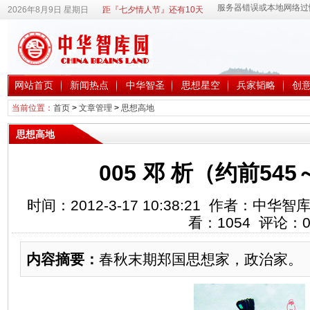
2026年8月9日 星期日
距『七夕情人节』还有10天
网站首页
新闻热点
中华智圣
思想星空
兵家韬略
创
当前位置：
首页
>
文章管理
>
思想高地
思想高地
005 邓 析（约前545
时间：2012-3-17 10:38:21 作者：中
看：
1054
评论：
内容摘要：
春秋末期郑国思想家，政治家。