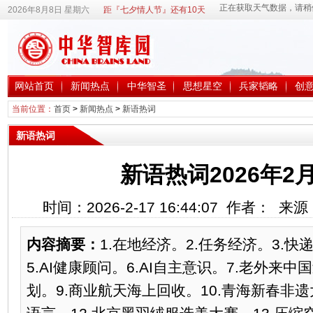
2026年8月8日 星期六
距『七夕情人节』还有10天
网站首页
新闻热点
中华智圣
思想星空
兵家韬略
创
当前位置：
首页
>
新闻热点
>
新语热词
新语热词
新语热词2026年2
时间：2026-2-17 16:44:07 作者： 
内容摘要：
1.在地经济。2.任务经济。3.快
5.AI健康顾问。6.AI自主意识。7.老外来
划。9.商业航天海上回收。10.青海新春非遗