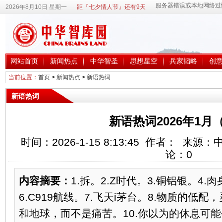
2026年8月10日 星期一
距『七夕情人节』还有9天
网站首页
新闻热点
中华智圣
思想星空
兵家韬略
创
当前位置：
首页
>
新闻热点
>
新语热词
新语热词
新语热词2026年1月
时间：2026-1-15 8:13:45 作者： 来
论：
0
内容摘要：
1.拆。2.Z时代。3.铜铝银。4.
6.C919航线。7.飞天i茅台。8.物质的低配
和地球，而不是痛苦。10.你以为的休息可能