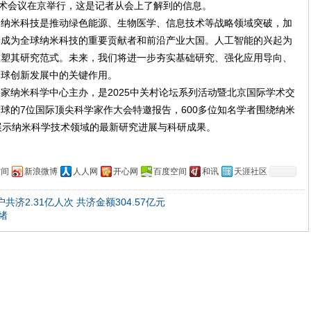
技术会议在京举行，这是记者从会上了解到的信息。
，纳米科技是推动绿色能源、生物医学、信息技术等战略领域突破，加
已成为全球纳米科技的重要贡献者和前沿产业大国。人工智能的兴起为
重塑其研究范式。未来，我们将进一步夯实基础研究、强化应用导向、
全球创新发展中的关键作用。
家纳米科学中心主办，是2025中关村论坛系列活动暨北京国际学术交
球的7位国际顶尖科学家作大会特邀报告，600多位知名学者围绕纳米
展示纳米科学技术领域的最新研究进展与科研成果。
空间
新浪微博
人人网
开心网
百度空间
和讯
天涯社区
共济2.31亿人次 共济金额304.57亿元
绪