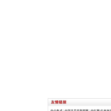
中企集成
|
中国共产党新闻网
|
中红网-红色旅