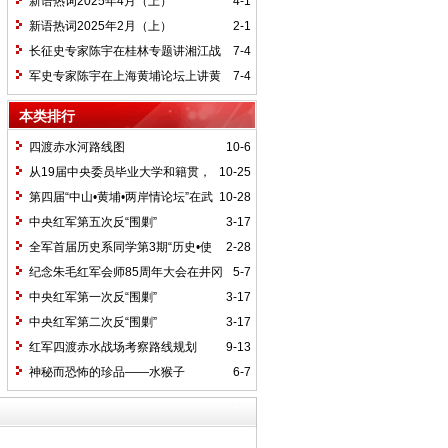
新语热词2025年4月（上）
4-1
新语热词2025年2月（上）
2-1
长征史专家陈宇在桂林专题讲湘江战
7-4
役精神
军史专家陈宇在上海黄埔论坛上讲黄
7-4
埔精神与国家统一大业
本类排行
四渡赤水河路线图
10-6
从19届中央委员毕业大学和籍贯，
10-25
看当代中国文化区域积淀
第四届“中山•黄埔•两岸情论坛”在武
10-28
汉举行
中央红军第五次反“围剿”
3-17
全军首届历史系同学第3期“历史•使
2-28
命”论坛纪要
纪念朱毛红军会师85周年大会在井冈
5-7
山召开
中央红军第一次反“围剿”
3-17
中央红军第二次反“围剿”
3-17
红军四渡赤水战场考察路线规划
9-13
神秘而恐怖的珍品——水猴子
6-7