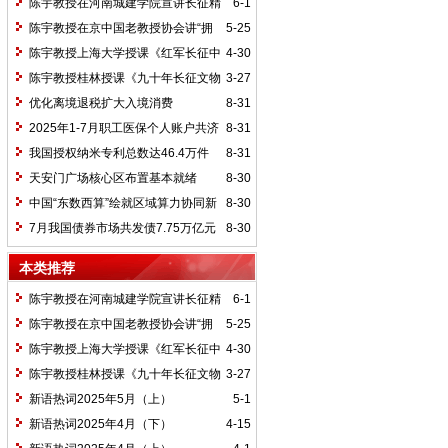
陈宇教授在河南城建学院宣讲长征精
6-1
神及红25军长征史
陈宇教授在京中国老教授协会讲“拥
5-25
抱中华新文明”
陈宇教授上海大学授课《红军长征中
4-30
的黄埔师生》
陈宇教授桂林授课《九十年长征文物
3-27
鉴赏》
优化离境退税扩大入境消费
8-31
2025年1-7月职工医保个人账户共济
8-31
2.31亿人次 共济金额304.57亿元
我国授权纳米专利总数达46.4万件
8-31
天安门广场核心区布置基本就绪
8-30
中国“东数西算”绘就区域算力协同新
8-30
图景
7月我国债券市场共发债7.75万亿元
8-30
本类推荐
陈宇教授在河南城建学院宣讲长征精
6-1
神及红25军长征史
陈宇教授在京中国老教授协会讲“拥
5-25
抱中华新文明”
陈宇教授上海大学授课《红军长征中
4-30
的黄埔师生》
陈宇教授桂林授课《九十年长征文物
3-27
鉴赏》
新语热词2025年5月（上）
5-1
新语热词2025年4月（下）
4-15