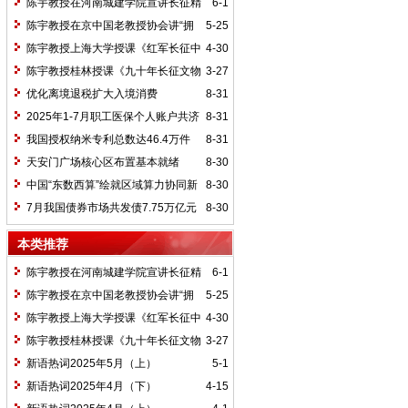
陈宇教授在河南城建学院宣讲长征精
6-1
神及红25军长征史
陈宇教授在京中国老教授协会讲“拥
5-25
抱中华新文明”
陈宇教授上海大学授课《红军长征中
4-30
的黄埔师生》
陈宇教授桂林授课《九十年长征文物
3-27
鉴赏》
优化离境退税扩大入境消费
8-31
2025年1-7月职工医保个人账户共济
8-31
2.31亿人次 共济金额304.57亿元
我国授权纳米专利总数达46.4万件
8-31
天安门广场核心区布置基本就绪
8-30
中国“东数西算”绘就区域算力协同新
8-30
图景
7月我国债券市场共发债7.75万亿元
8-30
本类推荐
陈宇教授在河南城建学院宣讲长征精
6-1
神及红25军长征史
陈宇教授在京中国老教授协会讲“拥
5-25
抱中华新文明”
陈宇教授上海大学授课《红军长征中
4-30
的黄埔师生》
陈宇教授桂林授课《九十年长征文物
3-27
鉴赏》
新语热词2025年5月（上）
5-1
新语热词2025年4月（下）
4-15