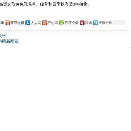
布置选取黄色孔雀草、绿草和四季秋海棠3种植物。
空间
新浪微博
人人网
开心网
百度空间
和讯
天涯社区
万件
协同新图景