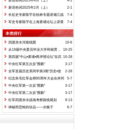
新语热词2025年4月（上）
4-1
新语热词2025年2月（上）
2-1
长征史专家陈宇在桂林专题讲湘江战
7-4
役精神
军史专家陈宇在上海黄埔论坛上讲黄
7-4
埔精神与国家统一大业
本类排行
四渡赤水河路线图
10-6
从19届中央委员毕业大学和籍贯，
10-25
看当代中国文化区域积淀
第四届“中山•黄埔•两岸情论坛”在武
10-28
汉举行
中央红军第五次反“围剿”
3-17
全军首届历史系同学第3期“历史•使
2-28
命”论坛纪要
纪念朱毛红军会师85周年大会在井冈
5-7
山召开
中央红军第一次反“围剿”
3-17
中央红军第二次反“围剿”
3-17
红军四渡赤水战场考察路线规划
9-13
神秘而恐怖的珍品——水猴子
6-7