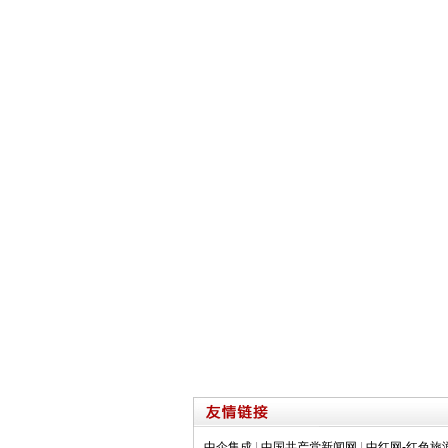
中企集成
|
中国共产党新闻网
|
中红网-红色旅