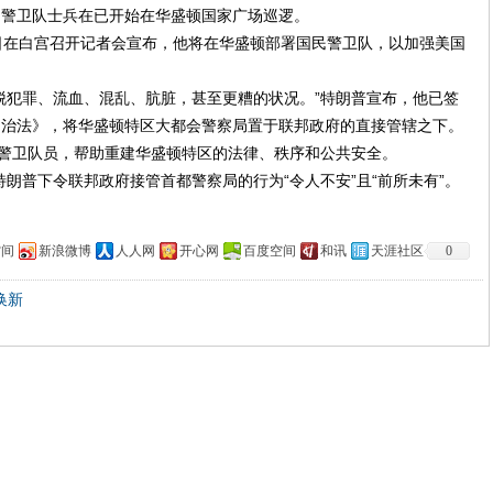
卫队士兵在已开始在华盛顿国家广场巡逻。
在白宫召开记者会宣布，他将在华盛顿部署国民警卫队，以加强美国
犯罪、流血、混乱、肮脏，甚至更糟的状况。”特朗普宣布，他已签
自治法》，将华盛顿特区大都会警察局置于联邦政府的直接管辖之下。
民警卫队员，帮助重建华盛顿特区的法律、秩序和公共安全。
普下令联邦政府接管首都警察局的行为“令人不安”且“前所未有”。
空间
新浪微博
人人网
开心网
百度空间
和讯
天涯社区
0
换新