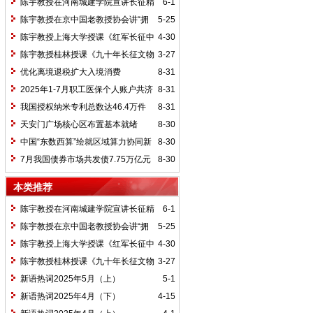
陈宇教授在河南城建学院宣讲长征精
6-1
神及红25军长征史
陈宇教授在京中国老教授协会讲“拥
5-25
抱中华新文明”
陈宇教授上海大学授课《红军长征中
4-30
的黄埔师生》
陈宇教授桂林授课《九十年长征文物
3-27
鉴赏》
优化离境退税扩大入境消费
8-31
2025年1-7月职工医保个人账户共济
8-31
2.31亿人次 共济金额304.57亿元
我国授权纳米专利总数达46.4万件
8-31
天安门广场核心区布置基本就绪
8-30
中国“东数西算”绘就区域算力协同新
8-30
图景
7月我国债券市场共发债7.75万亿元
8-30
本类推荐
陈宇教授在河南城建学院宣讲长征精
6-1
神及红25军长征史
陈宇教授在京中国老教授协会讲“拥
5-25
抱中华新文明”
陈宇教授上海大学授课《红军长征中
4-30
的黄埔师生》
陈宇教授桂林授课《九十年长征文物
3-27
鉴赏》
新语热词2025年5月（上）
5-1
新语热词2025年4月（下）
4-15