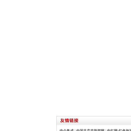
中企集成
|
中国共产党新闻网
|
中红网-红色旅