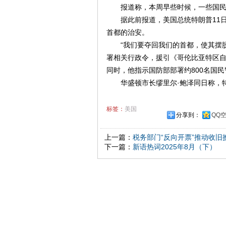
报道称，本周早些时候，一些国民警
据此前报道，美国总统特朗普11日
首都的治安。
“我们要夺回我们的首都，使其摆脱
署相关行政令，援引《哥伦比亚特区
同时，他指示国防部部署约800名国
华盛顿市长缪里尔·鲍泽同日称，特朗
标签：
美国
分享到：
QQ
上一篇：
税务部门“反向开票”推动收旧
下一篇：
新语热词2025年8月（下）