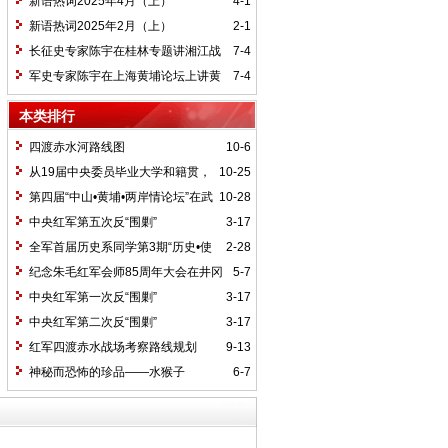
新语热词2025年4月（上）
4-1
新语热词2025年2月（上）
2-1
长征史专家陈宇在桂林专题讲湘江战
7-4
役精神
军史专家陈宇在上海黄埔论坛上讲黄
7-4
埔精神与国家统一大业
本类排行
四渡赤水河路线图
10-6
从19届中央委员毕业大学和籍贯，
10-25
看当代中国文化区域积淀
第四届“中山•黄埔•两岸情论坛”在武
10-28
汉举行
中央红军第五次反“围剿”
3-17
全军首届历史系同学第3期“历史•使
2-28
命”论坛纪要
纪念朱毛红军会师85周年大会在井冈
5-7
山召开
中央红军第一次反“围剿”
3-17
中央红军第二次反“围剿”
3-17
红军四渡赤水战场考察路线规划
9-13
神秘而恐怖的珍品——水猴子
6-7