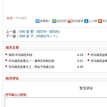
标签：
司马穰苴
分享到：
QQ空间
新浪微博
人人网
开
上一篇：
006 晏 婴（前578～前500）
下一篇：
008 老 子（约前575～？）
相关文章
第四·司马穰苴列传
4-28
司马穰苴故
司马穰苴故事之一：遭谗言抑郁以终
3-31
司马穰苴故
司马穰苴故事之三：受命于危难之际
3-30
相关评论
暂无评论
[手写输入]
[表情]