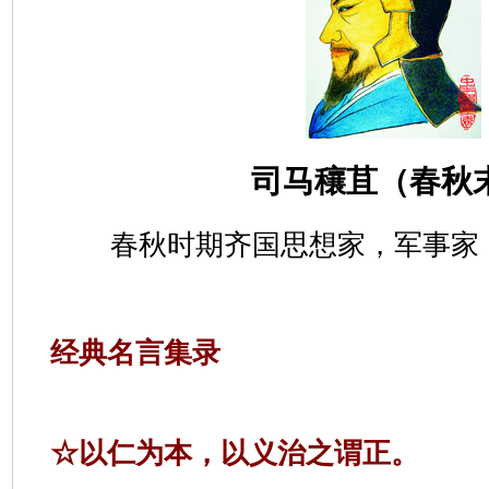
司马穰苴（春秋
春秋时期齐国思想家，军事家
经典名言集录
☆
以仁为本，以义治之谓正。