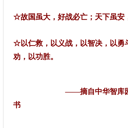
☆
故国虽大，好战必亡；天下虽安
☆
以仁救，以义战，以智决，以勇
劝，以功胜。
——摘自中华智库
书