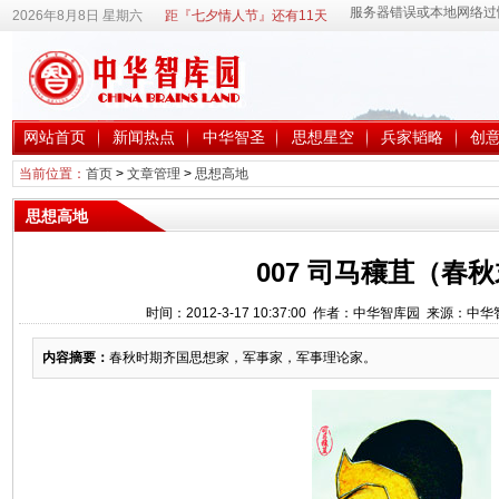
2026年8月8日 星期六
距『七夕情人节』还有11天
网站首页
新闻热点
中华智圣
思想星空
兵家韬略
创
当前位置：
首页
>
文章管理
>
思想高地
思想高地
007 司马穰苴（春
时间：2012-3-17 10:37:00 作者：中华智库园 来源：中
内容摘要：
春秋时期齐国思想家，军事家，军事理论家。