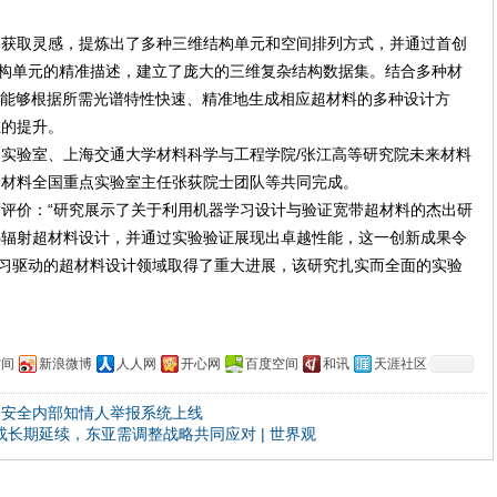
中获取灵感，提炼出了多种三维结构单元和空间排列方式，并通过首创
结构单元的精准描述，建立了庞大的三维复杂结构数据集。结合多种材
，能够根据所需光谱特性快速、精准地生成相应超材料的多种设计方
位的提升。
实验室、上海交通大学材料科学与工程学院/张江高等研究院未来材料
合材料全国重点实验室主任张荻院士团队等共同完成。
评价：“研究展示了关于利用机器学习设计与验证宽带超材料的杰出研
热辐射超材料设计，并通过实验验证展现出卓越性能，这一创新成果令
学习驱动的超材料设计领域取得了重大进展，该研究扎实而全面的实验
空间
新浪微博
人人网
开心网
百度空间
和讯
天涯社区
品安全内部知情人举报系统上线
或长期延续，东亚需调整战略共同应对 | 世界观