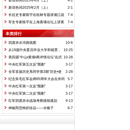
新语热词2025年4月（上）
4-1
新语热词2025年2月（上）
2-1
长征史专家陈宇在桂林专题讲湘江战
7-4
役精神
军史专家陈宇在上海黄埔论坛上讲黄
7-4
埔精神与国家统一大业
本类排行
四渡赤水河路线图
10-6
从19届中央委员毕业大学和籍贯，
10-25
看当代中国文化区域积淀
第四届“中山•黄埔•两岸情论坛”在武
10-28
汉举行
中央红军第五次反“围剿”
3-17
全军首届历史系同学第3期“历史•使
2-28
命”论坛纪要
纪念朱毛红军会师85周年大会在井冈
5-7
山召开
中央红军第一次反“围剿”
3-17
中央红军第二次反“围剿”
3-17
红军四渡赤水战场考察路线规划
9-13
神秘而恐怖的珍品——水猴子
6-7