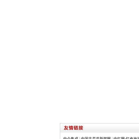
中企集成
|
中国共产党新闻网
|
中红网-红色旅