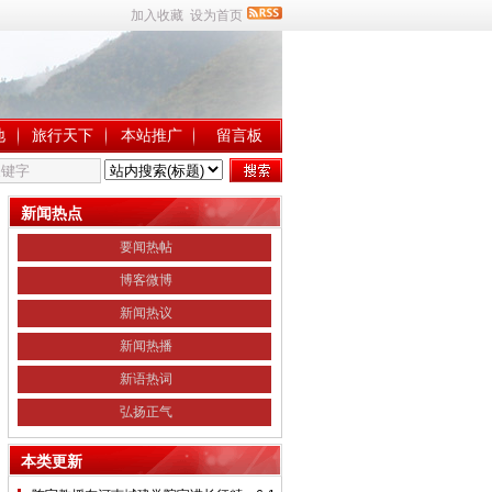
加入收藏
设为首页
地
旅行天下
本站推广
留言板
新闻热点
要闻热帖
博客微博
新闻热议
新闻热播
新语热词
弘扬正气
本类更新