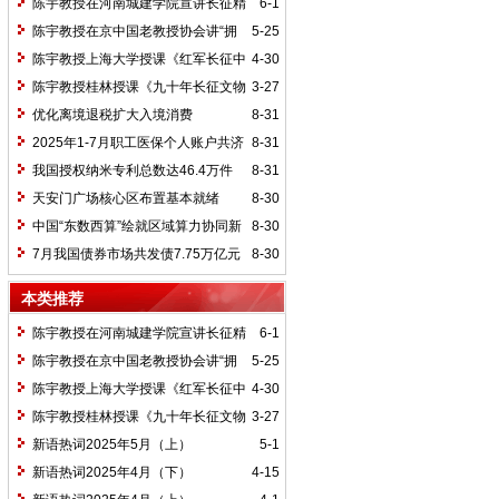
陈宇教授在河南城建学院宣讲长征精
6-1
神及红25军长征史
陈宇教授在京中国老教授协会讲“拥
5-25
抱中华新文明”
陈宇教授上海大学授课《红军长征中
4-30
的黄埔师生》
陈宇教授桂林授课《九十年长征文物
3-27
鉴赏》
优化离境退税扩大入境消费
8-31
2025年1-7月职工医保个人账户共济
8-31
2.31亿人次 共济金额304.57亿元
我国授权纳米专利总数达46.4万件
8-31
天安门广场核心区布置基本就绪
8-30
中国“东数西算”绘就区域算力协同新
8-30
图景
7月我国债券市场共发债7.75万亿元
8-30
本类推荐
陈宇教授在河南城建学院宣讲长征精
6-1
神及红25军长征史
陈宇教授在京中国老教授协会讲“拥
5-25
抱中华新文明”
陈宇教授上海大学授课《红军长征中
4-30
的黄埔师生》
陈宇教授桂林授课《九十年长征文物
3-27
鉴赏》
新语热词2025年5月（上）
5-1
新语热词2025年4月（下）
4-15