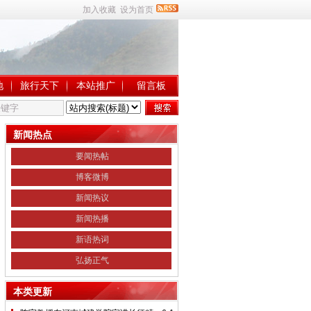
加入收藏
设为首页
地
旅行天下
本站推广
留言板
新闻热点
要闻热帖
博客微博
新闻热议
新闻热播
新语热词
弘扬正气
本类更新