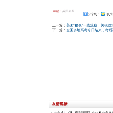
标签：
英国变革
分享到：
QQ
上一篇：
美国“粮仓”一线观察：关税
下一篇：
全国多地高考今日结束，考后
中企集成
|
中国共产党新闻网
|
中红网-红色旅