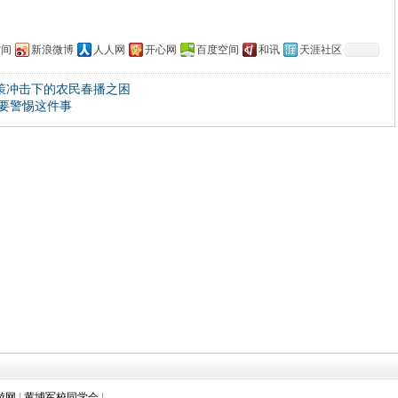
空间
新浪微博
人人网
开心网
百度空间
和讯
天涯社区
政策冲击下的农民春播之困
要警惕这件事
游网
|
黄埔军校同学会
|