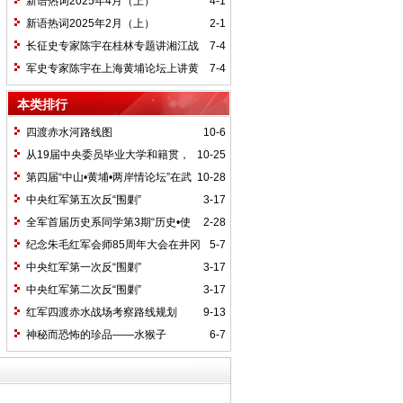
新语热词2025年4月（上）
4-1
新语热词2025年2月（上）
2-1
长征史专家陈宇在桂林专题讲湘江战
7-4
役精神
军史专家陈宇在上海黄埔论坛上讲黄
7-4
埔精神与国家统一大业
本类排行
四渡赤水河路线图
10-6
从19届中央委员毕业大学和籍贯，
10-25
看当代中国文化区域积淀
第四届“中山•黄埔•两岸情论坛”在武
10-28
汉举行
中央红军第五次反“围剿”
3-17
全军首届历史系同学第3期“历史•使
2-28
命”论坛纪要
纪念朱毛红军会师85周年大会在井冈
5-7
山召开
中央红军第一次反“围剿”
3-17
中央红军第二次反“围剿”
3-17
红军四渡赤水战场考察路线规划
9-13
神秘而恐怖的珍品——水猴子
6-7