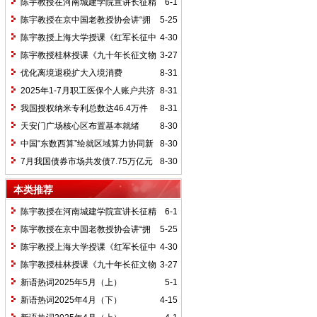
陈宇教授在河南城建学院宣讲长征精
6-1
神及红25军长征史
陈宇教授在京中国老教授协会讲“拥
5-25
抱中华新文明”
陈宇教授上海大学授课《红军长征中
4-30
的黄埔师生》
陈宇教授桂林授课《九十年长征文物
3-27
鉴赏》
优化离境退税扩大入境消费
8-31
2025年1-7月职工医保个人账户共济
8-31
2.31亿人次 共济金额304.57亿元
我国授权纳米专利总数达46.4万件
8-31
天安门广场核心区布置基本就绪
8-30
中国“东数西算”绘就区域算力协同新
8-30
图景
7月我国债券市场共发债7.75万亿元
8-30
本类推荐
陈宇教授在河南城建学院宣讲长征精
6-1
神及红25军长征史
陈宇教授在京中国老教授协会讲“拥
5-25
抱中华新文明”
陈宇教授上海大学授课《红军长征中
4-30
的黄埔师生》
陈宇教授桂林授课《九十年长征文物
3-27
鉴赏》
新语热词2025年5月（上）
5-1
新语热词2025年4月（下）
4-15