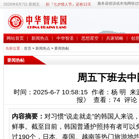
2026年8月7日 星期五
距『七夕情人节』还有12天
网站首页
新闻热点
中华智圣
思想星空
兵家韬略
创
当前位置：
首页
>
新闻热点
>
要闻热帖
要闻热帖
周五下班去中
时间：2025-6-7 10:58:15 作者：杨 
报》 查看：
74
评论
内容摘要：
对习惯“说走就走”的韩国人来说
鲜事。截至目前，韩国普通护照持有者可以
过190个，日本、泰国、越南等热门旅游地