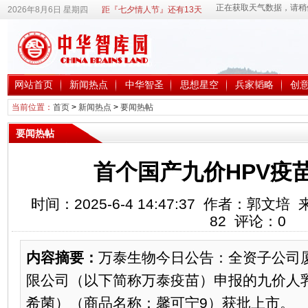
2026年8月6日 星期四
距『七夕情人节』还有13天
网站首页
新闻热点
中华智圣
思想星空
兵家韬略
创
当前位置：
首页
>
新闻热点
>
要闻热帖
要闻热帖
首个国产九价HPV疫
时间：2025-6-4 14:47:37 作者：郭
82
评论：
0
内容摘要：
万泰生物今日公告：全资子公司
限公司（以下简称万泰疫苗）申报的九价人
希菌）（商品名称：馨可宁9）获批上市。