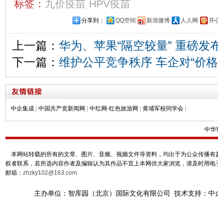
标签：
九价疫苗
HPV疫苗
分享到：
QQ空间
新浪微博
人人网
开
上一篇：
华为、苹果“隔空较量” 重磅发布
下一篇：
维护公平竞争秩序 车企对“价格战
中企集成
|
中国共产党新闻网
|
中红网-红色旅游网
|
黄埔军校同学会
|
中华
本网站转载的所有的文章、图片、音频、视频文件等资料，均出于为公众传播有益
权者联系，若所选内容作者及编辑认为其作品不宜上本网供大家浏览，请及时用电
邮箱：
zhzky102@163.com
主办单位：智库园（北京）国际文化有限公司 技术支持：中